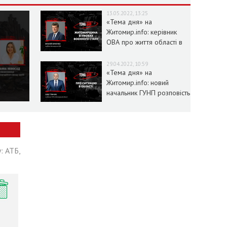
13.05.2022, 13:25
«Тема дня» на
Житомир.info: керівник
ОВА про життя області в
умовах воєнного стану
29.04.2022, 10:59
«Тема дня» на
Житомир.info: новий
начальник ГУНП розповість
про ситуацію в області
: АТБ,