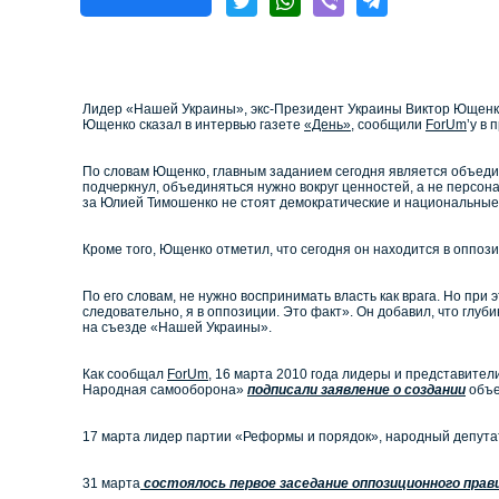
Лидер «Нашей Украины», экс-Президент Украины Виктор Ющенко
Ющенко сказал в интервью газете
«День»
, сообщили
ForUm
’у в
По словам Ющенко, главным заданием сегодня является объедин
подчеркнул, объединяться нужно вокруг ценностей, а не персона
за Юлией Тимошенко не стоят демократические и национальные
Кроме того, Ющенко отметил, что сегодня он находится в оппози
По его словам, не нужно воспринимать власть как врага. Но при 
следовательно, я в оппозиции. Это факт». Он добавил, что глуб
на съезде «Нашей Украины».
Как сообщал
ForUm
, 16 марта 2010 года лидеры и представите
Народная самооборона»
подписали заявление о создании
объе
17 марта лидер партии «Реформы и порядок», народный депут
31 марта
состоялось первое заседание оппозиционного пра