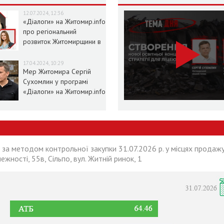
12.07.2024, 12:36
«Діалоги» на Житомир.info
про регіональний
розвиток Житомирщини в
умовах воєнного стану
17.04.2024, 10:29
Мер Житомира Сергій
Сухомлин у програмі
«Діалоги» на Житомир.info
 за методом контрольної закупки 31.07.2026 р. у місцях продажу
лежності, 55в, Сільпо, вул. Житній ринок, 1