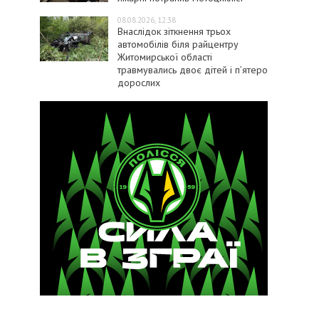
08.08.2026, 12:38
Внаслідок зіткнення трьох
автомобілів біля райцентру
Житомирської області
травмувались двоє дітей і пʼятеро
дорослих