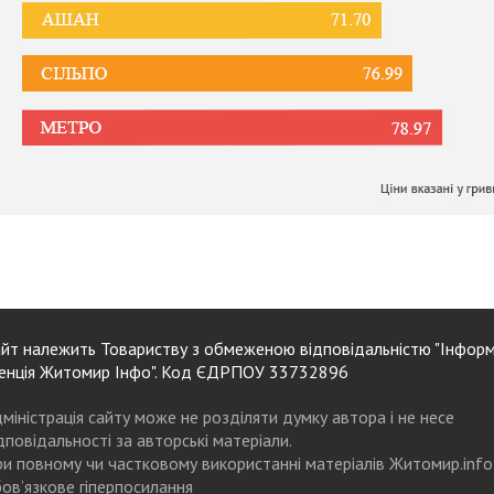
йт належить Товариству з обмеженою відповідальністю "Інформ
енція Житомир Інфо". Код ЄДРПОУ 33732896
міністрація сайту може не розділяти думку автора і не несе
дповідальності за авторські матеріали.
и повному чи частковому використанні матеріалів Житомир.info
ов’язкове гіперпосилання