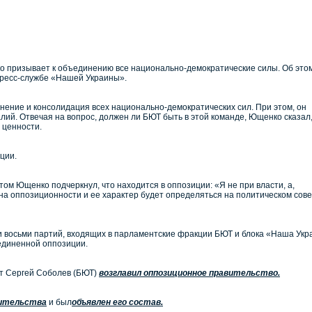
 призывает к объединению все национально-демократические силы. Об это
 пресс-службе «Нашей Украины».
ение и консолидация всех национально-демократических сил. При этом, он
лий. Отвечая на вопрос, должен ли БЮТ быть в этой команде, Ющенко сказал,
 ценности.
ции.
этом Ющенко подчеркнул, что находится в оппозиции: «Я не при власти, а,
ина оппозиционности и ее характер будет определяться на политическом сове
ли восьми партий, входящих в парламентские фракции БЮТ и блока «Наша Укра
диненной оппозиции.
ат Сергей Соболев (БЮТ)
возглавил оппозиционное правительство.
вительства
и был
объявлен его состав.