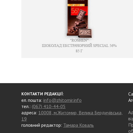
Са
КОНТАКТИ РЕДАКЦІЇ:
ел. пошта:
info@zhitomir.info
Аг
тел.:
(067) 410-44-05
Ад
адреса:
10008, м.Житомир, Велика Бердичівська,
ві
19
Пр
головний редактор:
Тамара Коваль
об