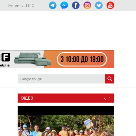
Житомир:
18
°C
ВІДЕО