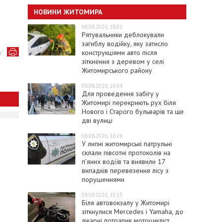
НОВИНИ ЖИТОМИРА
08.08.2026, 18:01
Рятувальники деблокували
загиблу водійку, яку затисло
у
конструкціями авто після
зіткнення з деревом у селі
Житомирського району
08.08.2026, 16:54
Для проведення забігу у
Житомирі перекриють рух біля
Нового і Старого бульварів та ще
дві вулиці
08.08.2026, 16:26
У липні житомирські патрульні
склали півсотні протоколів на
пʼяних водіїв та виявили 17
випадків перевезення лісу з
порушеннями
08.08.2026, 15:13
Біля автовокзалу у Житомирі
зіткнулися Mercedes і Yamaha, до
лікарні потрапив мотоцикліст