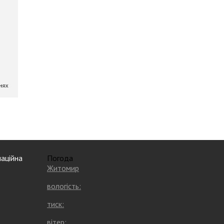
аційна
Погода
Житомир
вологість:
тиск:
вітер: