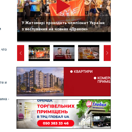
У Житомирі проходить чемпіонат України
з веслування на човнах «Дракон»
м
 что
те и
ина -