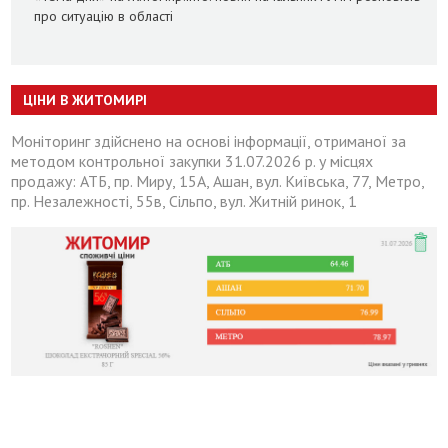
про ситуацію в області
ЦІНИ В ЖИТОМИРІ
Моніторинг здійснено на основі інформації, отриманої за
методом контрольної закупки 31.07.2026 р. у місцях
продажу: АТБ, пр. Миру, 15А, Ашан, вул. Київська, 77, Метро,
пр. Незалежності, 55в, Сільпо, вул. Житній ринок, 1