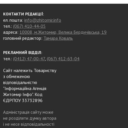
КОНТАКТИ РЕДАКЦІЇ:
ел. пошта:
info@zhitomir.info
тел.:
(067) 410-44-05
адреса:
10008, м.Житомир, Велика Бердичівська, 19
головний редактор:
Тамара Коваль
РЕКЛАМНИЙ ВІДДІЛ:
тел.:
(0412) 47-00-47
,
(067) 412-63-04
Сайт належить Товариству
з обмеженою
відповідальністю
"Інформаційна Агенція
Житомир Інфо". Код
ЄДРПОУ 33732896
Адміністрація сайту може
не розділяти думку автора
і не несе відповідальності