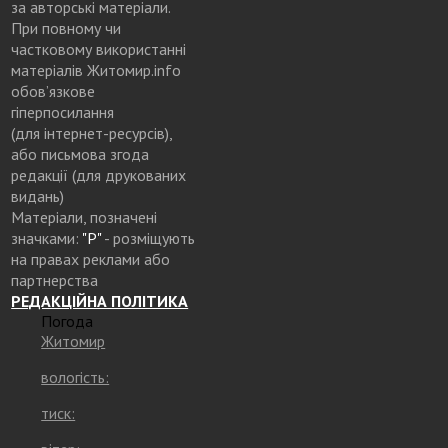
за авторські матеріали.
При повному чи
частковому використанні
матеріалів Житомир.info
обов’язкове
гіперпосилання
(для інтернет-ресурсів),
або письмова згода
редакції (для друкованих
видань)
Матеріали, позначені
значками:
"Р"
- розміщують
на правах реклами або
партнерства
РЕДАКЦІЙНА ПОЛІТИКА
Погода
Житомир
вологість:
тиск: