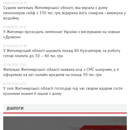
08.08.2026, 10:33
Судили жительку Житомирської області, яка вкрала з дому
пенсіонерки сейф з 330 тис. грн, відкрила його сокирою і викинула у
водойму
07.08.2026, 20:12
У Житомирі проходить чемпіонат України з веслування на човнах
«Дракон»
07.08.2026, 17:40
У Житомирській області шукають понад 80 бухгалтерів, за роботу
готові платити до 30 – 40 тис. грн
07.08.2026, 17:02
Жителька Житомирської області назвала код з СМС шахраям, а ті
оформили на неї онлайн-кредитів на понад 30 тис. грн
07.08.2026, 16:31
У селі Житомирської області господар під час сварки вдарив гостя
кухонним ножем й пішов з дому
ДІАЛОГИ