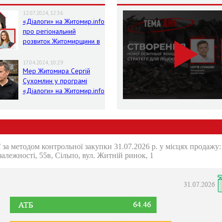
12.07.2024, 12:36
«Діалоги» на Житомир.info
про регіональний
розвиток Житомирщини в
умовах воєнного стану
17.04.2024, 10:29
Мер Житомира Сергій
Сухомлин у програмі
«Діалоги» на Житомир.info
 за методом контрольної закупки 31.07.2026 р. у місцях продажу
залежності, 55в, Сільпо, вул. Житній ринок, 1