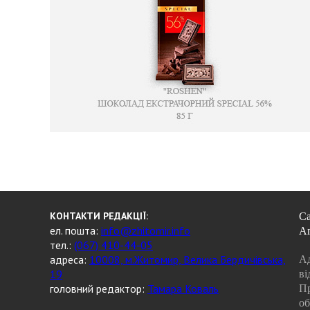
КОНТАКТИ РЕДАКЦІЇ:
Са
ел. пошта:
info@zhitomir.info
А
тел.:
(067) 410-44-05
адреса:
10008, м.Житомир, Велика Бердичівська,
Ад
19
ві
головний редактор:
Тамара Коваль
Пр
об