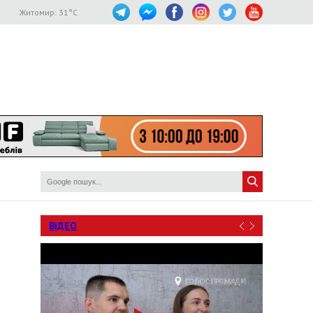
Житомир:
31
°C
ВІДЕО