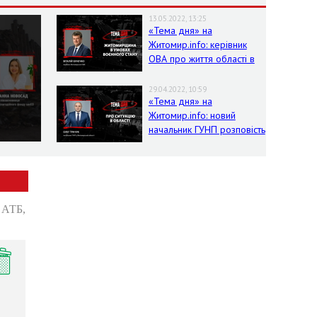
13.05.2022, 13:25
«Тема дня» на
Житомир.info: керівник
ОВА про життя області в
умовах воєнного стану
29.04.2022, 10:59
«Тема дня» на
Житомир.info: новий
начальник ГУНП розповість
про ситуацію в області
: АТБ,