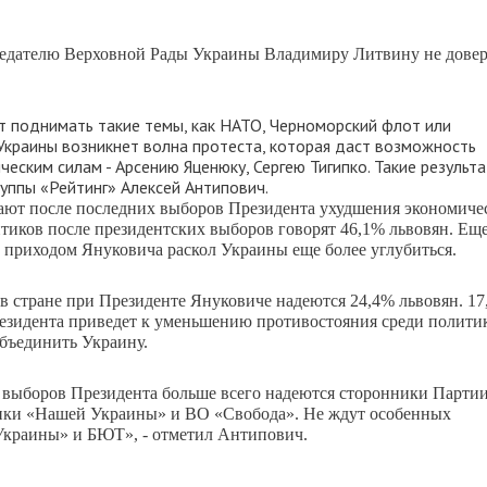
седателю Верховной Рады Украины Владимиру Литвину не дове
т поднимать такие темы, как НАТО, Черноморский флот или
 Украины возникнет волна протеста, которая даст возможность
еским силам - Арсению Яценюку, Сергею Тигипко. Такие результ
уппы «Рейтинг» Алексей Антипович.
идают после последних выборов Президента ухудшения экономиче
тиков после президентских выборов говорят 46,1% львовян. Ещ
 приходом Януковича раскол Украины еще более углубиться.
в стране при Президенте Януковиче надеются 24,4% львовян. 1
Президента приведет к уменьшению противостояния среди политик
объединить Украину.
е выборов Президента больше всего надеются сторонники Парти
ики «Нашей Украины» и ВО «Свобода». Не ждут особенных
Украины» и БЮТ», - отметил Антипович.