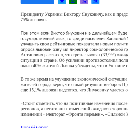
Президенту Украины Виктору Януковичу, как и пред
75% львовян.
При этом если Виктор Янукович и в дальнейшем буде
государственный язык, то среди населения Западной
улучшить свои рейтинговые показатели новым политич
опроса львовян озвучил директор социологической гр
Антипович рассказал, что треть львовян (33,9%) ож
ситуации в стране. Об усилении противостояния поли
около 40% жителей Львова убеждены, что в Украине с
В то же время на улучшение экономической ситуации 
жителей города верят, что такой результат выборов 
еще 15,1% львовян надеются, что Януковичу удастся 
«Стоит отметить, что на позитивные изменения посл
регионов, а негативных изменений ожидают сторонн
изменений - электорат «Фронта перемен», «Сильной 
Левый берег