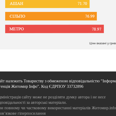
йт належить Товариству з обмеженою відповідальністю "Інформ
генція Житомир Інфо". Код ЄДРПОУ 33732896
міністрація сайту може не розділяти думку автора і не несе
дповідальності за авторські матеріали.
и повному чи частковому використанні матеріалів Житомир.info
ов’язкове гіперпосилання