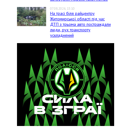
07.08.2026, 15:10
На трасі біля райцентру
Житомирської області під час
ДТП з трьома авто постраждали
люди, рух транспорту
ускладнений