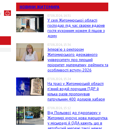
НОВИНИ ЖИТОМИРА
у
07.08.2026, 16:31
У селі Житомирської області
господар під час сварки вдарив
гостя кухонним ножем й пішов з
дому
07.08.2026, 15:36
Інтерв’ю з ректором
Житомирського державного
університету про перший
пріоритет, математику, рейтинги та
особливості вступу-2026
07.08.2026, 15:24
На трасі у Житомирській області
п’яний водій порушив ПДР й
кілька разів пропонував
патрульним 400 доларів хабаря
07.08.2026, 15:12
Від Польової до гідропарку у
Житомирі курсує нова маршрутка,
у міськраді й ОДА кажуть, що в
автобусній мережі такої немає