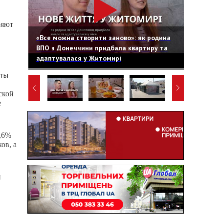
ряют
«Все можна створити заново»: як родина
ВПО з Донеччини придбала квартиру та
адаптувалася у Житомирі
аты
ской
е
7,6%
ов, а
и