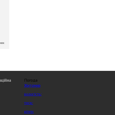
Погода
аційна
Житомир
вологість:
тиск:
вітер: