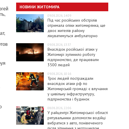
НОВИНИ ЖИТОМИРА
ргей
ть,
09.08.2026, 14:09
Під час російських обстрілів
отримала опіки житомирянка, ще
двоє жителів району
ат,
лікуватимуться амбулаторно
е
етов
09.08.2026, 13:37
Внаслідок російської атаки у
Житомирі зупинило роботу
підприємство, де працювали
руя
3500 людей
09.08.2026, 10:16
Троє людей постраждали
внаслідок атаки рф по
е
Житомирській громаді: є влучання
у цивільну інфраструктуру,
підприємства і будинок
о
08.08.2026, 22:06
У райцентрі Житомирської області
рятувальники допомогли водійці
вибратися з авто, понівеченого
після зіткнення з мотоциклом