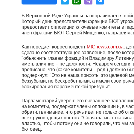
В Верховной Раде Украины разворачивается войн
Который день представители фракции БЮТ угрожа
предоставит оппозиции ключевые комитеты в пар
член фракции БЮТ Сергей Мищенко, направляясь 
Как передает корреспондент
MIGnews.com.ua
, де
сделано соответствующее заявление, после кото
"объяснить главам фракций и Владимиру Литвину 
иметь влияние – не должности. Недаром сегодня
прописано, что (какие комитеты – ред.) должно б
подчеркнул: "Это не наша прихоть, это целевой м
беззубыми, не бесхребетными, а имели свои рыч
блокирования парламентской трибуны".
Парламентарий уверен: его вчерашнее заявление
на комитеты, поддержат члены оппозиции и, в ча
обратил внимание, что речь идет не только об отк
всех руководящих постов. "Сначала мы отказывае
властью, чтобы потому они не говорили, что мы з
бютовец.