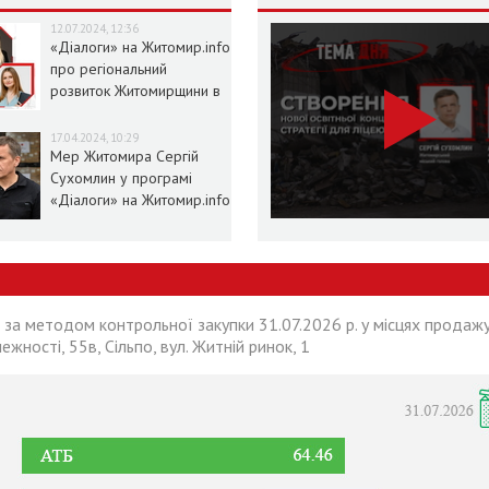
12.07.2024, 12:36
«Діалоги» на Житомир.info
про регіональний
розвиток Житомирщини в
умовах воєнного стану
17.04.2024, 10:29
Мер Житомира Сергій
Сухомлин у програмі
«Діалоги» на Житомир.info
 за методом контрольної закупки 31.07.2026 р. у місцях продажу
лежності, 55в, Сільпо, вул. Житній ринок, 1