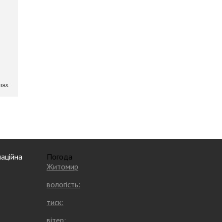
аційна
Погода
Житомир
вологість:
тиск:
вітер: