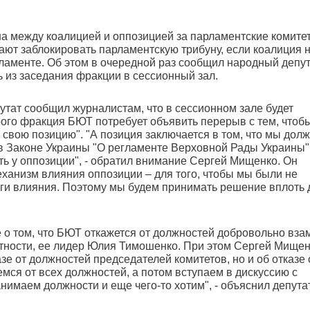
а между коалицией и оппозицией за парламентские комите
ют заблокировать парламентскую трибуну, если коалиция 
ламенте. Об этом в очередной раз сообщил народный депут
из заседания фракции в сессионный зал.
путат сообщил журналистам, что в сессионном зале будет
рого фракция БЮТ потребует объявить перерыв с тем, чтоб
свою позицию". "А позиция заключается в том, что мы дол
 в Законе Украины "О регламенте Верховной Рады Украины"
ыть у оппозиции", - обратил внимание Сергей Мищенко. Он
еханизм влияния оппозиции – для того, чтобы мы были не
аги влияния. Поэтому мы будем принимать решение вплоть 
 о том, что БЮТ откажется от должностей добровольно вза
стности, ее лидер Юлия Тимошенко. При этом Сергей Мище
азе от должностей председателей комитетов, но и об отказе 
мся от всех должностей, а потом вступаем в дискуссию с
анимаем должности и еще чего-то хотим", - объяснил депута