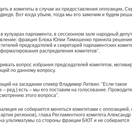
дить в комитеты в случае их предоставления оппозиции, Се
ведя. Вот когда убьем, тогда мы его замочим и будем реша
в кулуарах парламента, в сессионном зале народный депут
явление: фракция Блока Юлии Тимошенко приняла решени
стителей председателей и секретарей парламентских комит
еформатирования распределения комитетов".
тривать вопрос избрания председателей комитетов, мотиви
кций по данному вопросу.
ющий на заседании спикер Владимир Литвин: "Если такое
 – ред.) есть – мы его поставим на голосование. Проводит
смотрению этого вопроса".
оалиция не собирается меняться комитетами с оппозицией, 
артии регионов), глава Регламентного комитета Александр
 на ультиматумы со стороны фракции БЮТ и не собирается