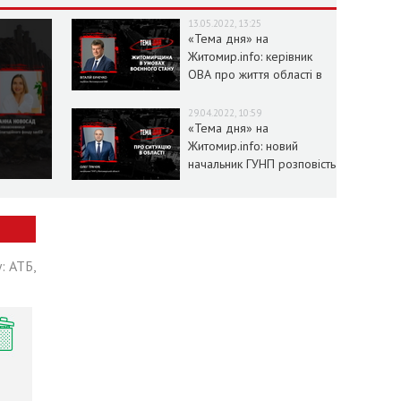
13.05.2022, 13:25
«Тема дня» на
Житомир.info: керівник
ОВА про життя області в
умовах воєнного стану
29.04.2022, 10:59
«Тема дня» на
Житомир.info: новий
начальник ГУНП розповість
про ситуацію в області
: АТБ,