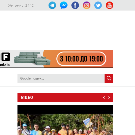
Житомир:
24
°C
ВІДЕО