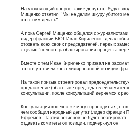
На уточняющий вопрос, какие депутаты будут вхо
Мищенко ответил: "Мы не делим шкуру убитого мед
что с ним делать".
А пока Сергей Мищенко общался с журналистами 
лидер фракции БЮТ Иван Кириленко сделал объ
отозвать всех своих председателей, первых заме
с целью "полного разблокирования процесса пер
Вместе с тем Иван Кириленко призвал не рассма
это отсутствием консолидированной позиции фра
На такой призыв отреагировал председательству
предложение (об отзыве председателей комитетов
консультации, после консультаций вернемся к рас
Консультации конечно же могут проводиться, но к
чем сообщил народный депутат (лидер фракции П
Ефремов. Партия регионов не будет реагировать
отдавать комитеты оппозиции, подчеркнул он.