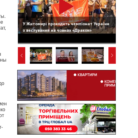
ты.
не
У Житомирі проходить чемпіонат України
ат,
з веслування на човнах «Дракон»
ы
жны
до
мен
нко
от
т-