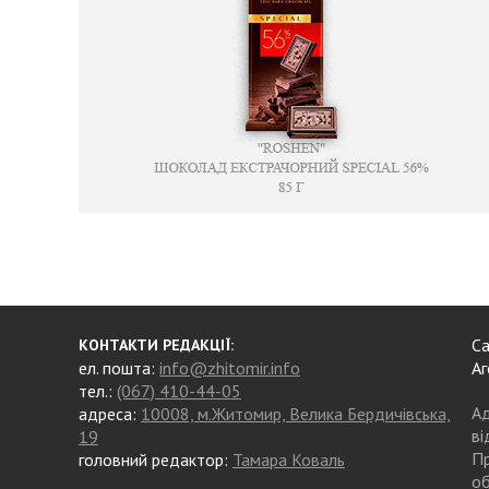
Са
КОНТАКТИ РЕДАКЦІЇ:
ел. пошта:
info@zhitomir.info
Аг
тел.:
(067) 410-44-05
Ад
адреса:
10008, м.Житомир, Велика Бердичівська,
ві
19
Пр
головний редактор:
Тамара Коваль
об