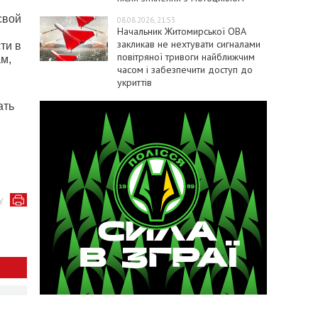
свой
08.08.2026, 21:53
Начальник Житомирської ОВА
закликав не нехтувати сигналами
ти в
повітряної тривоги найближчим
м,
часом і забезпечити доступ до
укриттів
ать
у