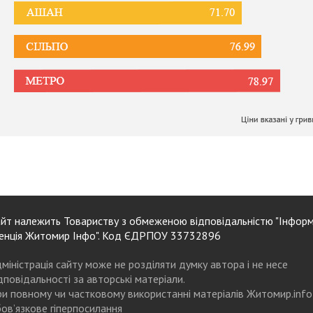
йт належить Товариству з обмеженою відповідальністю "Інформ
енція Житомир Інфо". Код ЄДРПОУ 33732896
міністрація сайту може не розділяти думку автора і не несе
дповідальності за авторські матеріали.
и повному чи частковому використанні матеріалів Житомир.info
ов’язкове гіперпосилання