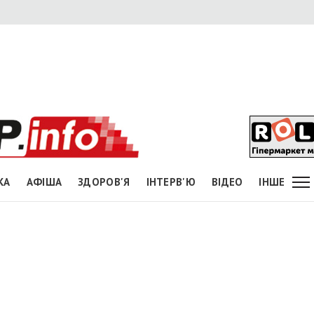
КА
АФІША
ЗДОРОВ'Я
ІНТЕРВ'Ю
ВІДЕО
ІНШЕ