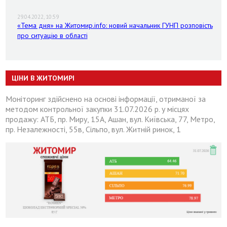
29.04.2022, 10:59
«Тема дня» на Житомир.info: новий начальник ГУНП розповість
про ситуацію в області
ЦІНИ В ЖИТОМИРІ
Моніторинг здійснено на основі інформації, отриманої за
методом контрольної закупки 31.07.2026 р. у місцях
продажу: АТБ, пр. Миру, 15А, Ашан, вул. Київська, 77, Метро,
пр. Незалежності, 55в, Сільпо, вул. Житній ринок, 1