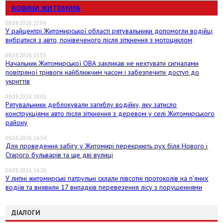
НОВИНИ ЖИТОМИРА
08.08.2026, 22:06
У райцентрі Житомирської області рятувальники допомогли водійці
вибратися з авто, понівеченого після зіткнення з мотоциклом
08.08.2026, 21:53
Начальник Житомирської ОВА закликав не нехтувати сигналами
повітряної тривоги найближчим часом і забезпечити доступ до
укриттів
08.08.2026, 18:01
Рятувальники деблокували загиблу водійку, яку затисло
конструкціями авто після зіткнення з деревом у селі Житомирського
району
08.08.2026, 16:54
Для проведення забігу у Житомирі перекриють рух біля Нового і
Старого бульварів та ще дві вулиці
08.08.2026, 16:26
У липні житомирські патрульні склали півсотні протоколів на пʼяних
водіїв та виявили 17 випадків перевезення лісу з порушеннями
ДІАЛОГИ