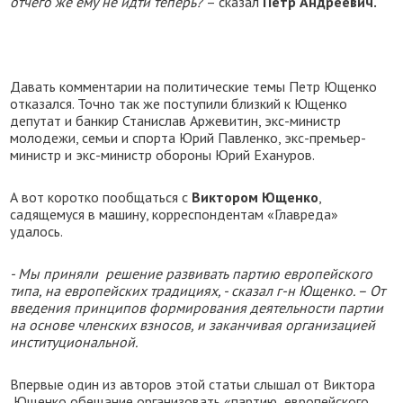
отчего же ему не идти теперь?
– сказал
Петр Андреевич.
Давать комментарии на политические темы Петр Ющенко
отказался. Точно так же поступили близкий к Ющенко
депутат и банкир Станислав Аржевитин, экс-министр
молодежи, семьи и спорта Юрий Павленко, экс-премьер-
министр и экс-министр обороны Юрий Ехануров.
А вот коротко пообщаться с
Виктором Ющенко
,
садящемуся в машину, корреспондентам «Главреда»
удалось.
- Мы приняли решение развивать партию европейского
типа, на европейских традициях, - сказал г-н Ющенко. – От
введения принципов формирования деятельности партии
на основе членских взносов, и заканчивая организацией
институциональной.
Впервые один из авторов этой статьи слышал от Виктора
Ющенко обещание организовать «партию европейского