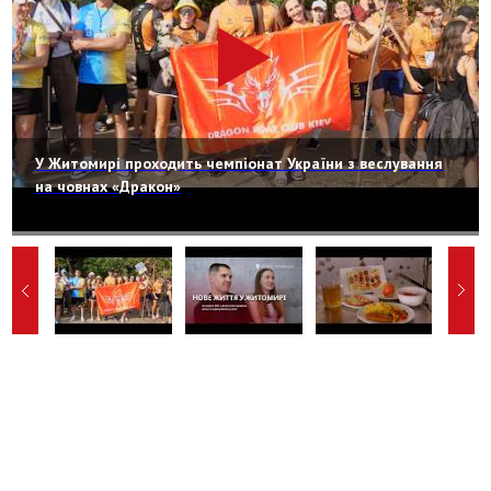
У Житомирі проходить чемпіонат України з веслування
на човнах «Дракон»