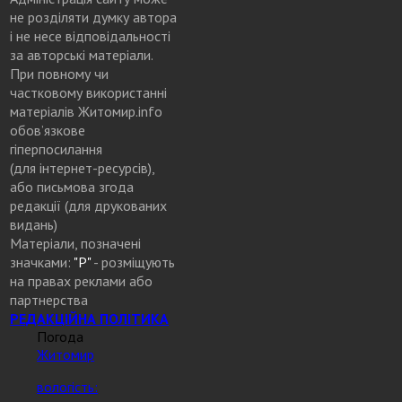
не розділяти думку автора
і не несе відповідальності
за авторські матеріали.
При повному чи
частковому використанні
матеріалів Житомир.info
обов’язкове
гіперпосилання
(для інтернет-ресурсів),
або письмова згода
редакції (для друкованих
видань)
Матеріали, позначені
значками:
"Р"
- розміщують
на правах реклами або
партнерства
РЕДАКЦІЙНА ПОЛІТИКА
Погода
Житомир
вологість: