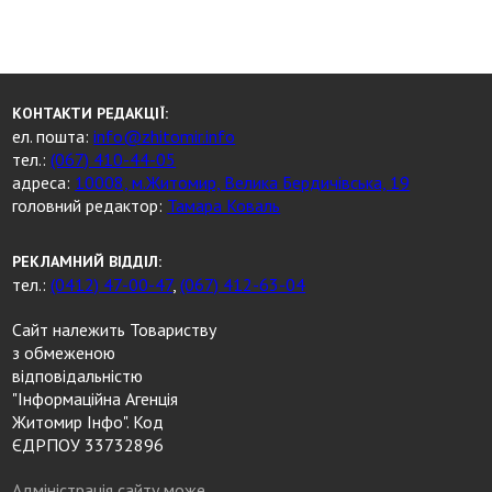
КОНТАКТИ РЕДАКЦІЇ:
ел. пошта:
info@zhitomir.info
тел.:
(067) 410-44-05
адреса:
10008, м.Житомир, Велика Бердичівська, 19
головний редактор:
Тамара Коваль
РЕКЛАМНИЙ ВІДДІЛ:
тел.:
(0412) 47-00-47
,
(067) 412-63-04
Сайт належить Товариству
з обмеженою
відповідальністю
"Інформаційна Агенція
Житомир Інфо". Код
ЄДРПОУ 33732896
Адміністрація сайту може