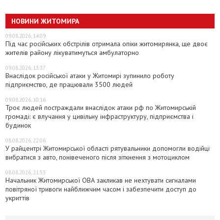
НОВИНИ ЖИТОМИРА
09.08.2026, 14:09
Під час російських обстрілів отримала опіки житомирянка, ще двоє
жителів району лікуватимуться амбулаторно
09.08.2026, 13:37
Внаслідок російської атаки у Житомирі зупинило роботу
підприємство, де працювали 3500 людей
09.08.2026, 10:16
Троє людей постраждали внаслідок атаки рф по Житомирській
громаді: є влучання у цивільну інфраструктуру, підприємства і
будинок
08.08.2026, 22:06
У райцентрі Житомирської області рятувальники допомогли водійці
вибратися з авто, понівеченого після зіткнення з мотоциклом
08.08.2026, 21:53
Начальник Житомирської ОВА закликав не нехтувати сигналами
повітряної тривоги найближчим часом і забезпечити доступ до
укриттів