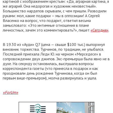
картиной с изображением крестьян: «Да, аграрная картина, я
же аграрий. Она недорогая и художник неизвестный».
Большинство нардепов скрывали, с чем пришли. Разводили
руками: мол, какие подарки — мы в оппозиции! А Сергей
Власенко на вопрос, что подарит, ответил весьма
замысловато: «Это интимные отношения в плане
личностных, зачем это комментировать?», пишет
«Сегодня»
.
В 19.30 из «Ауди» Q7 (цена — свыше $100 тыс.) выпорхнул
виновник торжества. Турчинов, по традиции, не улыбался.
Последней приехала Леди Ю. на черном «Мерседесе» в
сопровождении двух джипов. Экс-премьерша была явно не в
духе. На секунду остановилась, выслушала вопросы
корреспондента газеты (что принесла в подарок и как
праздновали день рождения Турчинова, когда он был
первым вице-премьером), молча развернулась и ушла.
«ForUm»