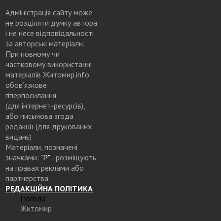
Адміністрація сайту може
не розділяти думку автора
і не несе відповідальності
за авторські матеріали.
При повному чи
частковому використанні
матеріалів Житомир.info
обов’язкове
гіперпосилання
(для інтернет-ресурсів),
або письмова згода
редакції (для друкованих
видань)
Матеріали, позначені
значками:
"Р"
- розміщують
на правах реклами або
партнерства
РЕДАКЦІЙНА ПОЛІТИКА
Погода
Житомир