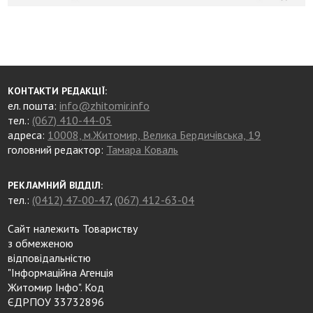
КОНТАКТИ РЕДАКЦІЇ:
ел. пошта:
info@zhitomir.info
тел.:
(067) 410-44-05
адреса:
10008, м.Житомир, Велика Бердичівська, 19
головний редактор:
Тамара Коваль
РЕКЛАМНИЙ ВІДДІЛ:
тел.:
(0412) 47-00-47
,
(067) 412-63-04
Сайт належить Товариству
з обмеженою
відповідальністю
"Інформаційна Агенція
Житомир Інфо". Код
ЄДРПОУ 33732896