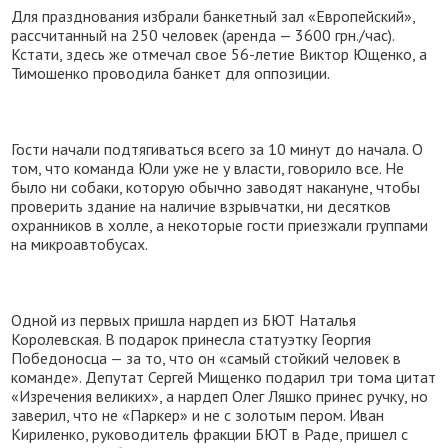
Для празднования избрали банкетный зал «Европейский»,
рассчитанный на 250 человек (аренда — 3600 грн./час).
Кстати, здесь же отмечал свое 56-летие Виктор Ющенко, а
Тимошенко проводила банкет для оппозиции.
Гости начали подтягиваться всего за 10 минут до начала. О
том, что команда Юли уже не у власти, говорило все. Не
было ни собаки, которую обычно заводят накануне, чтобы
проверить здание на наличие взрывчатки, ни десятков
охранников в холле, а некоторые гости приезжали группами
на микроавтобусах.
Одной из первых пришла нардеп из БЮТ Наталья
Королевская. В подарок принесла статуэтку Георгия
Победоносца — за то, что он «самый стойкий человек в
команде». Депутат Сергей Мищенко подарил три тома цитат
«Изречения великих», а нардеп Олег Ляшко принес ручку, но
заверил, что не «Паркер» и не с золотым пером. Иван
Кириленко, руководитель фракции БЮТ в Раде, пришел с