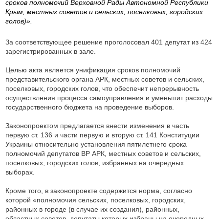
сроков полномочий Верховной Рады Автономной Республики
Крым, местных советов и сельских, поселковых, городских
голов)».
За соответствующее решение проголосовал 401 депутат из 424
зарегистрированных в зале.
Целью акта является унификация сроков полномочий
представительского органа АРК, местных советов и сельских,
поселковых, городских голов, что обеспечит непрерывность
осуществления процесса самоуправления и уменьшит расходы
государственного бюджета на проведение выборов.
Законопроектом предлагается внести изменения в часть
первую ст. 136 и части первую и вторую ст. 141 Конституции
Украины относительно установления пятилетнего срока
полномочий депутатов ВР АРК, местных советов и сельских,
поселковых, городских голов, избранных на очередных
выборах.
Кроме того, в законопроекте содержится норма, согласно
которой «полномочия сельских, поселковых, городских,
районных в городе (в случае их создания), районных,
областных советов, депутаты которых избраны на очередных