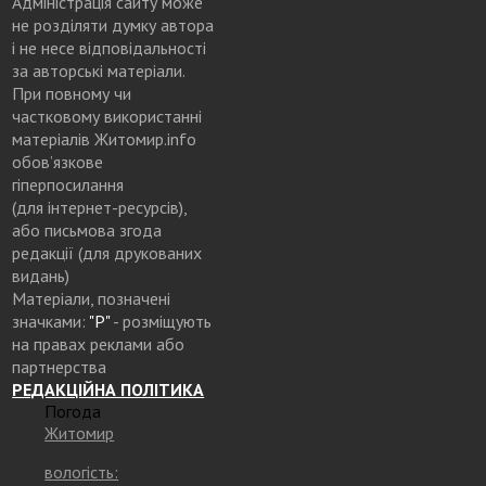
Адміністрація сайту може
не розділяти думку автора
і не несе відповідальності
за авторські матеріали.
При повному чи
частковому використанні
матеріалів Житомир.info
обов’язкове
гіперпосилання
(для інтернет-ресурсів),
або письмова згода
редакції (для друкованих
видань)
Матеріали, позначені
значками:
"Р"
- розміщують
на правах реклами або
партнерства
РЕДАКЦІЙНА ПОЛІТИКА
Погода
Житомир
вологість: