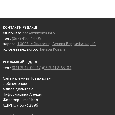
КОНТАКТИ РЕДАКЦІЇ:
ел. пошта:
info@zhitomir.info
тел.:
(067) 410-44-05
адреса:
10008, м.Житомир, Велика Бердичівська, 19
головний редактор:
Тамара Коваль
РЕКЛАМНИЙ ВІДДІЛ:
тел.:
(0412) 47-00-47
,
(067) 412-63-04
Сайт належить Товариству
з обмеженою
відповідальністю
"Інформаційна Агенція
Житомир Інфо". Код
ЄДРПОУ 33732896