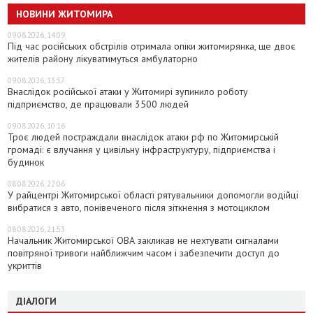
НОВИНИ ЖИТОМИРА
09.08.2026, 14:09
Під час російських обстрілів отримала опіки житомирянка, ще двоє
жителів району лікуватимуться амбулаторно
09.08.2026, 13:37
Внаслідок російської атаки у Житомирі зупинило роботу
підприємство, де працювали 3500 людей
09.08.2026, 10:16
Троє людей постраждали внаслідок атаки рф по Житомирській
громаді: є влучання у цивільну інфраструктуру, підприємства і
будинок
08.08.2026, 22:06
У райцентрі Житомирської області рятувальники допомогли водійці
вибратися з авто, понівеченого після зіткнення з мотоциклом
08.08.2026, 21:53
Начальник Житомирської ОВА закликав не нехтувати сигналами
повітряної тривоги найближчим часом і забезпечити доступ до
укриттів
ДІАЛОГИ