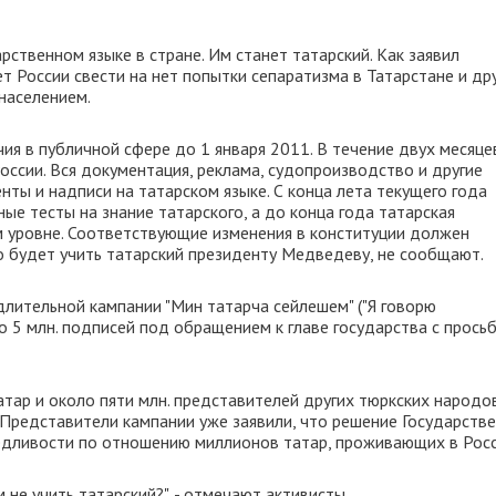
рственном языке в стране. Им станет татарский. Как заявил
 России свести на нет попытки сепаратизма в Татарстане и др
населением.
ия в публичной сфере до 1 января 2011. В течение двух месяце
ссии. Вся документация, реклама, судопроизводство и другие
ты и надписи на татарском языке. С конца лета текущего года
ые тесты на знание татарского, а до конца года татарская
 уровне. Соответствующие изменения в конституции должен
 будет учить татарский президенту Медведеву, не сообщают.
длительной кампании "Мин татарча сейлешем" ("Я говорю
о 5 млн. подписей под обращением к главе государства с прось
тар и около пяти млн. представителей других тюркских народов
Представители кампании уже заявили, что решение Государств
едливости по отношению миллионов татар, проживающих в Росс
 не учить татарский?", - отмечают активисты.