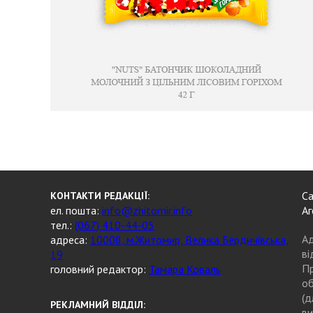
Са
КОНТАКТИ РЕДАКЦІЇ:
ел. пошта:
info@zhitomir.info
Аг
тел.:
(067) 410-44-05
Ад
адреса:
10008, м.Житомир, Велика Бердичівська,
ві
19
Пр
головний редактор:
Тамара Коваль
об
(д
РЕКЛАМНИЙ ВІДДІЛ:
ви