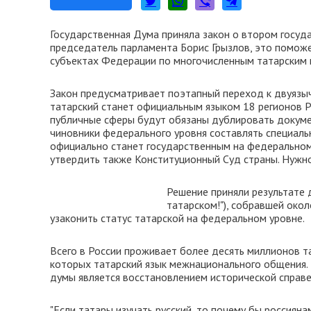
Государственная Дума приняла закон о втором госуда
председатель парламента Борис Грызлов, это поможет
субъектах Федерации по многочисленным татарским 
Закон предусматривает поэтапный переход к двуязыч
татарский станет официальным языком 18 регионов Ро
публичные сферы будут обязаны дублировать докумен
чиновники федерального уровня составлять специальн
официально станет государственным на федеральном
утвердить также Конституционный Суд страны. Нужно
Решение приняли результате 
татарском!"), собравшей окол
узаконить статус татарской на федеральном уровне.
Всего в России проживает более десять миллионов та
которых татарский язык межнационального общения. 
думы является восстановлением исторической справ
"Если татары изучать русский, то почему бы россиянам