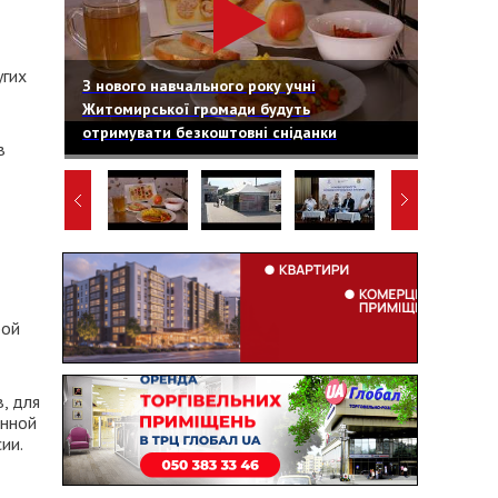
угих
З нового навчального року учні
Житомирської громади будуть
отримувати безкоштовні сніданки
в
бой
, для
енной
ии.