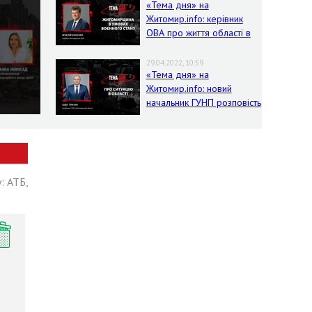
«Тема дня» на
Житомир.info: керівник
ОВА про життя області в
умовах воєнного стану
29.04.2022, 10:59
«Тема дня» на
Житомир.info: новий
начальник ГУНП розповість
про ситуацію в області
: АТБ,