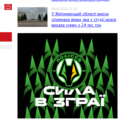
у
06.08.2026, 15:18
У Житомирській області вирок
отримала жінка, яка у студії краси
вкрала сумку з 24 тис. грн