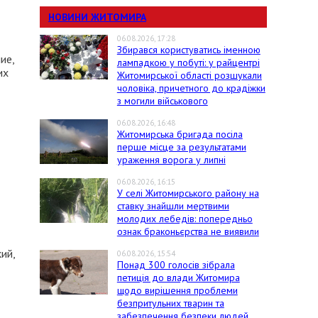
НОВИНИ ЖИТОМИРА
06.08.2026, 17:28
Збирався користуватись іменною
ие,
лампадкою у побуті: у райцентрі
их
Житомирської області розшукали
чоловіка, причетного до крадіжки
з могили військового
06.08.2026, 16:48
Житомирська бригада посіла
перше місце за результатами
ураження ворога у липні
06.08.2026, 16:15
У селі Житомирського району на
ставку знайшли мертвими
молодих лебедів: попередньо
ознак браконьєрства не виявили
ий,
06.08.2026, 15:54
Понад 300 голосів зібрала
петиція до влади Житомира
щодо вирішення проблеми
безпритульних тварин та
забезпечення безпеки людей