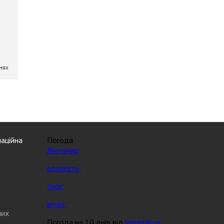
аційна
Погода
Житомир
вологість:
тиск:
вітер:
них
Погода на 10 днів від
sinoptik.ua