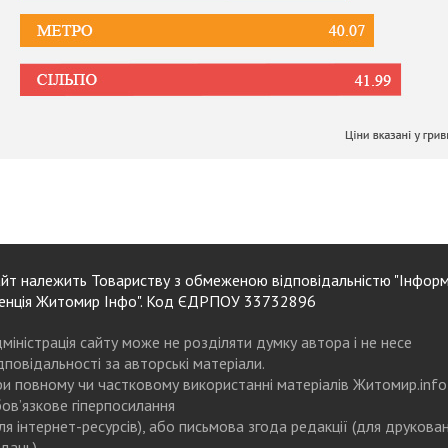
йт належить Товариству з обмеженою відповідальністю "Інформ
енція Житомир Інфо". Код ЄДРПОУ 33732896
міністрація сайту може не розділяти думку автора і не несе
дповідальності за авторські матеріали.
и повному чи частковому використанні матеріалів Житомир.info
ов’язкове гіперпосилання
ля інтернет-ресурсів), або письмова згода редакції (для друкова
дань)