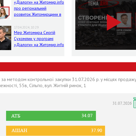
«Діалоги» на Житомир.info
про регіональний
розвиток Житомирщини в
умовах воєнного стану
17.04.2024, 10:29
Мер Житомира Сергій
Сухомлин у програмі
«Діалоги» на Житомир.info
 за методом контрольної закупки 31.07.2026 р. у місцях продажу
лежності, 55в, Сільпо, вул. Житній ринок, 1