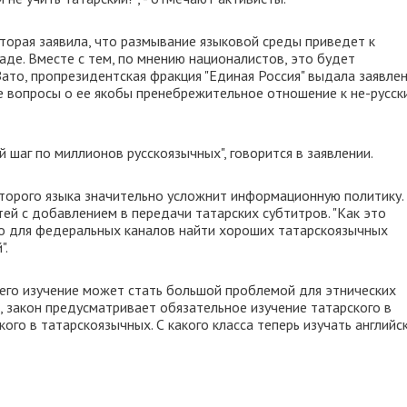
торая заявила, что размывание языковой среды приведет к
де. Вместе с тем, по мнению националистов, это будет
Зато, пропрезидентская фракция "Единая Россия" выдала заявлен
се вопросы о ее якобы пренебрежительное отношение к не-русск
 шаг по миллионов русскоязычных", говорится в заявлении.
второго языка значительно усложнит информационную политику.
ей с добавлением в передачи татарских субтитров. "Как это
что для федеральных каналов найти хороших татарскоязычных
".
и его изучение может стать большой проблемой для этнических
м, закон предусматривает обязательное изучение татарского в
кого в татарскоязычных. С какого класса теперь изучать английск