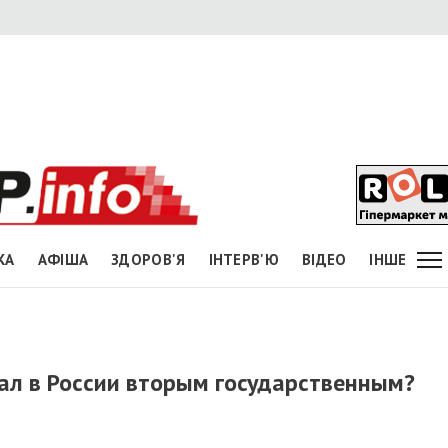
КА
АФІША
ЗДОРОВ'Я
ІНТЕРВ'Ю
ВІДЕО
ІНШЕ
стал в России вторым государственным?