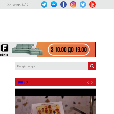
Житомир:
31
°C
ВІДЕО