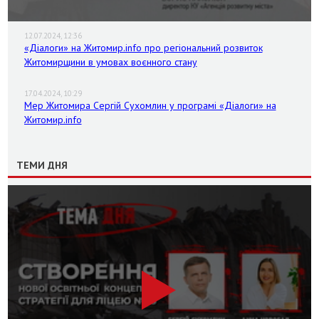
12.07.2024, 12:36
«Діалоги» на Житомир.info про регіональний розвиток
Житомирщини в умовах воєнного стану
17.04.2024, 10:29
Мер Житомира Сергій Сухомлин у програмі «Діалоги» на
Житомир.info
ТЕМИ ДНЯ