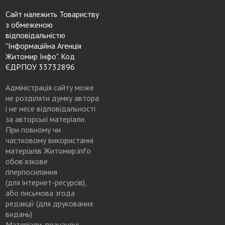
Сайт належить Товариству
з обмеженою
відповідальністю
"Інформаційна Агенція
Житомир Інфо". Код
ЄДРПОУ 33732896
Адміністрація сайту може
не розділяти думку автора
і не несе відповідальності
за авторські матеріали.
При повному чи
частковому використанні
матеріалів Житомир.info
обов’язкове
гіперпосилання
(для інтернет-ресурсів),
або письмова згода
редакції (для друкованих
видань)
Матеріали, позначені