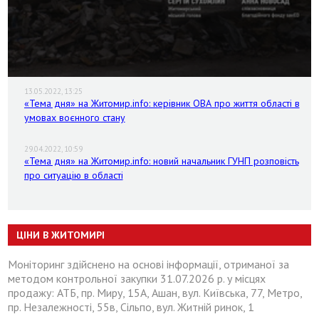
13.05.2022, 13:25
«Тема дня» на Житомир.info: керівник ОВА про життя області в
умовах воєнного стану
29.04.2022, 10:59
«Тема дня» на Житомир.info: новий начальник ГУНП розповість
про ситуацію в області
ЦІНИ В ЖИТОМИРІ
Моніторинг здійснено на основі інформації, отриманої за
методом контрольної закупки 31.07.2026 р. у місцях
продажу: АТБ, пр. Миру, 15А, Ашан, вул. Київська, 77, Метро,
пр. Незалежності, 55в, Сільпо, вул. Житній ринок, 1