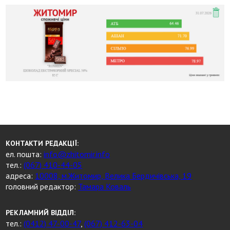
КОНТАКТИ РЕДАКЦІЇ:
ел. пошта:
info@zhitomir.info
тел.:
(067) 410-44-05
адреса:
10008, м.Житомир, Велика Бердичівська, 19
головний редактор:
Тамара Коваль
РЕКЛАМНИЙ ВІДДІЛ:
тел.:
(0412) 47-00-47
,
(067) 412-63-04