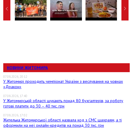
НОВИНИ ЖИТОМИРА
07.08.2026, 20:12
У Житомирі проходить чемпіонат України з веслування на човнах
«Дракон»
07.08.2026, 17:40
У Житомирській області шукають понад 80 бухгалтерів, за роботу
готові платити до 30 – 40 тис. грн
07.08.2026, 17:02
Жителька Житомирської області назвала код з СМС шахраям, а ті
оформили на неї онлайн-кредитів на понад 30 тис. грн