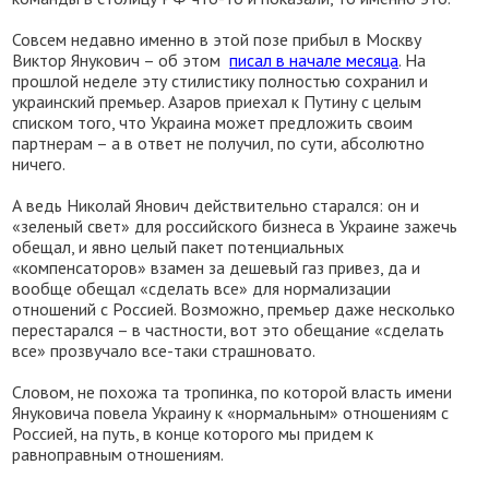
Совсем недавно именно в этой позе прибыл в Москву
Виктор Янукович – об этом
писал в начале месяца
. На
прошлой неделе эту стилистику полностью сохранил и
украинский премьер. Азаров приехал к Путину с целым
списком того, что Украина может предложить своим
партнерам – а в ответ не получил, по сути, абсолютно
ничего.
А ведь Николай Янович действительно старался: он и
«зеленый свет» для российского бизнеса в Украине зажечь
обещал, и явно целый пакет потенциальных
«компенсаторов» взамен за дешевый газ привез, да и
вообще обещал «сделать все» для нормализации
отношений с Россией. Возможно, премьер даже несколько
перестарался – в частности, вот это обещание «сделать
все» прозвучало все-таки страшновато.
Словом, не похожа та тропинка, по которой власть имени
Януковича повела Украину к «нормальным» отношениям с
Россией, на путь, в конце которого мы придем к
равноправным отношениям.