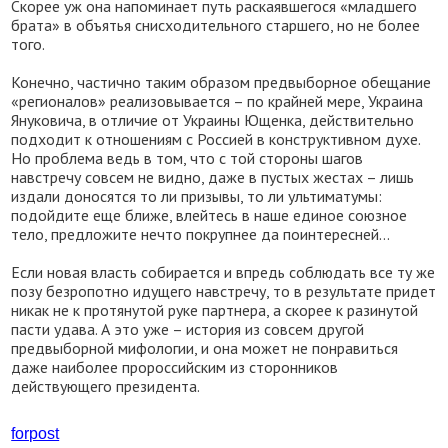
Скорее уж она напоминает путь раскаявшегося «младшего
брата» в объятья снисходительного старшего, но не более
того.
Конечно, частично таким образом предвыборное обещание
«регионалов» реализовывается – по крайней мере, Украина
Януковича, в отличие от Украины Ющенка, действительно
подходит к отношениям с Россией в конструктивном духе.
Но проблема ведь в том, что с той стороны шагов
навстречу совсем не видно, даже в пустых жестах – лишь
издали доносятся то ли призывы, то ли ультиматумы:
подойдите еще ближе, влейтесь в наше единое союзное
тело, предложите нечто покрупнее да поинтересней…
Если новая власть собирается и впредь соблюдать все ту же
позу безропотно идущего навстречу, то в результате придет
никак не к протянутой руке партнера, а скорее к разинутой
пасти удава. А это уже – история из совсем другой
предвыборной мифологии, и она может не понравиться
даже наиболее пророссийским из сторонников
действующего президента.
forpost