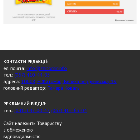
КОНТАКТИ РЕДАКЦІЇ:
ел. пошта:
info@zhitomir.info
тел.:
(067) 410-44-05
адреса:
10008, м.Житомир, Велика Бердичівська, 19
головний редактор:
Тамара Коваль
РЕКЛАМНИЙ ВІДДІЛ:
тел.:
(0412) 47-00-47
,
(067) 412-63-04
Сайт належить Товариству
з обмеженою
відповідальністю