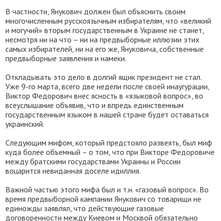
В частности, Янукович должен был объяснить своим
многочисленным русскоязычным избирателям, что «великий
и могучий» вторым государственным в Украине не станет,
несмотря ни на что – ни на предвыборные иллюзии этих
самых избирателей, ни на его же, Януковича, собственные
предвыборные заявления и намеки.
Откладывать это дело в долгий ящик президент не стал.
Уже 9-го марта, всего две недели после своей инаугурации,
Виктор Федорович внес ясность в «языковой вопрос», во
всеуслышание объявив, что и впредь единственным
государственным языком в нашей стране будет оставаться
украинский.
Следующим мифом, который предстояло развеять, был миф
куда более объемный – о том, что при Викторе Федоровиче
между братскими государствами Украины и России
воцарится невиданная доселе идиллия.
Важной частью этого мифа был и т.н. «газовый вопрос». Во
время предвыборной кампании Янукович со товарищи не
единожды заявлял, что действующие газовые
договоренности между Киевом и Москвой обязательно