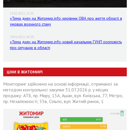
13.05.2022, 13:25
«Тема дня» на Житомир.info: керівник ОВА про життя області в
умовах воєнного стану
29.04.2022, 10:59
«Тема дня» на Житомир.info: новий начальник ГУНП розповість
про ситуацію в області
ЦІНИ В ЖИТОМИРІ
Моніторинг здійснено на основі інформації, отриманої за
методом контрольної закупки 31.07.2026 р. у місцях
продажу: АТБ, пр. Миру, 15А, Ашан, вул. Київська, 77, Метро,
пр. Незалежності, 55в, Сільпо, вул. Житній ринок, 1