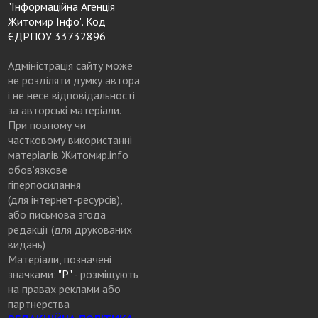
"Інформаційна Агенція
Житомир Інфо". Код
ЄДРПОУ 33732896
Адміністрація сайту може
не розділяти думку автора
і не несе відповідальності
за авторські матеріали.
При повному чи
частковому використанні
матеріалів Житомир.info
обов’язкове
гіперпосилання
(для інтернет-ресурсів),
або письмова згода
редакції (для друкованих
видань)
Матеріали, позначені
значками:
"Р"
- розміщують
на правах реклами або
партнерства