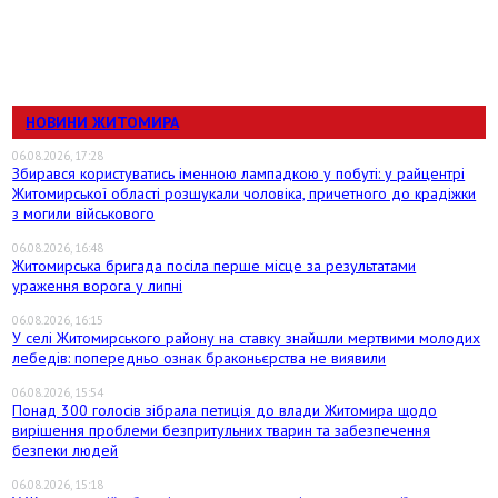
НОВИНИ ЖИТОМИРА
06.08.2026, 17:28
Збирався користуватись іменною лампадкою у побуті: у райцентрі
Житомирської області розшукали чоловіка, причетного до крадіжки
з могили військового
06.08.2026, 16:48
Житомирська бригада посіла перше місце за результатами
ураження ворога у липні
06.08.2026, 16:15
У селі Житомирського району на ставку знайшли мертвими молодих
лебедів: попередньо ознак браконьєрства не виявили
06.08.2026, 15:54
Понад 300 голосів зібрала петиція до влади Житомира щодо
вирішення проблеми безпритульних тварин та забезпечення
безпеки людей
06.08.2026, 15:18