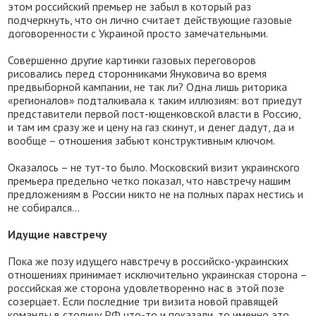
этом российский премьер не забыл в который раз
подчеркнуть, что он лично считает действующие газовые
договоренности с Украиной просто замечательными.
Совершенно другие картинки газовых переговоров
рисовались перед сторонниками Януковича во время
предвыборной кампании, не так ли? Одна лишь риторика
«регионалов» подталкивала к таким иллюзиям: вот приедут
представители первой пост-ющенковской власти в Россию,
и там им сразу же и цену на газ скинут, и денег дадут, да и
вообще – отношения забьют конструктивным ключом.
Оказалось – не тут-то было. Московский визит украинского
премьера предельно четко показал, что навстречу нашим
предложениям в России никто не на полных парах нестись и
не собирался…
Идущие навстречу
Пока же позу идущего навстречу в российско-украинских
отношениях принимает исключительно украинская сторона –
российская же сторона удовлетворенно нас в этой позе
созерцает. Если последние три визита новой правящей
команды в столицу РФ что-то и показали, то именно это.