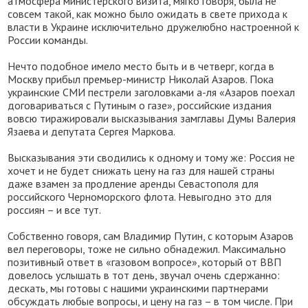
атмосфера министерского визита, мягко говоря, была не
совсем такой, как можно было ожидать в свете прихода к
власти в Украине исключительно дружелюбно настроенной к
России команды.
Нечто подобное имело место быть и в четверг, когда в
Москву прибыл премьер-министр Николай Азаров. Пока
украинские СМИ пестрели заголовками а-ля «Азаров поехал
договариваться с Путиным о газе», российские издания
вовсю тиражировали высказывания замглавы Думы Валерия
Язаева и депутата Сергея Маркова.
Высказывания эти сводились к одному и тому же: Россия не
хочет и не будет снижать цену на газ для нашей страны
даже взамен за продление аренды Севастополя для
российского Черноморского флота. Невыгодно это для
россиян – и все тут.
Собственно говоря, сам Владимир Путин, с которым Азаров
вел переговоры, тоже не сильно обнадежил. Максимально
позитивный ответ в «газовом вопросе», который от ВВП
довелось услышать в тот день, звучал очень сдержанно:
дескать, мы готовы с нашими украинскими партнерами
обсуждать любые вопросы, и цену на газ – в том числе. При