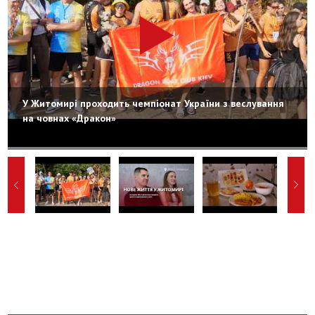
У Житомирі проходить чемпіонат України з веслування
на човнах «Дракон»