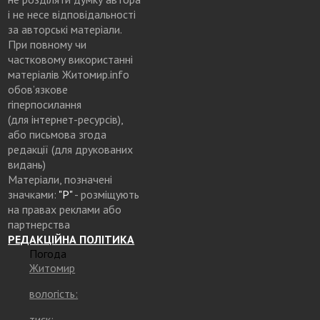
і не несе відповідальності
за авторські матеріали.
При повному чи
частковому використанні
матеріалів Житомир.info
обов’язкове
гіперпосилання
(для інтернет-ресурсів),
або письмова згода
редакції (для друкованих
видань)
Матеріали, позначені
значками:
"Р"
- розміщують
на правах реклами або
партнерства
РЕДАКЦІЙНА ПОЛІТИКА
Погода
Житомир
вологість:
тиск: