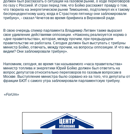
должен был рассказать о ситуации на газовом рынке, о ходе переговоров
по газу с Россией. И страх перед тем, что Бойко расскажет правду о том,
что творила на энергетическом рынке Тимошенко, подтолкнул их к такому
беспрецедентному шагу, когда в Страстную пятницу они заблокировали
трибуну», - сказал Чечетов во время брифинга в Верховной раде.
В свою очередь спикер парламента Владимир Литвин также выразил
свое удивление действиями оппозиции. «Наконец реализуется норма о
«дне правительства», которая, между прочим, при предыдущем
правительстве не работала. Сегодня должен был выступать с трибуны
министр Бойко, отвечать, между прочим, на вопросы оппозиции. И что мы
видим? Они заблокировали трибуну».
Напомним, сегодня, во время так называемого «часа правительства»
министр топлива и энергетики Юрий Бойко должен был ответить на
вопрос депутатов относительно переговоров по газовым вопросам в
Москве. Выступление министра было сорвано из-за того, что депутаты от
фракции БЮТ с самого утра заблокировали парламентскую трибуну.
«ForUm»