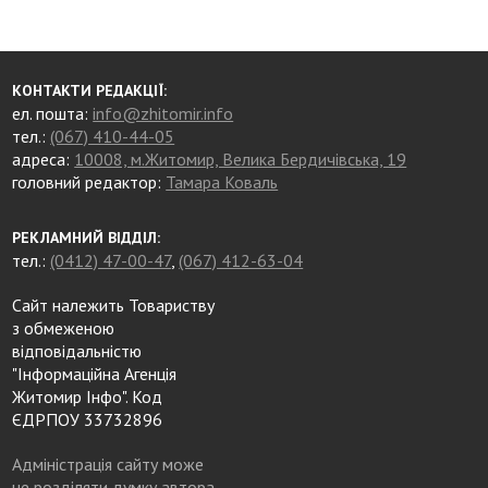
КОНТАКТИ РЕДАКЦІЇ:
ел. пошта:
info@zhitomir.info
тел.:
(067) 410-44-05
адреса:
10008, м.Житомир, Велика Бердичівська, 19
головний редактор:
Тамара Коваль
РЕКЛАМНИЙ ВІДДІЛ:
тел.:
(0412) 47-00-47
,
(067) 412-63-04
Сайт належить Товариству
з обмеженою
відповідальністю
"Інформаційна Агенція
Житомир Інфо". Код
ЄДРПОУ 33732896
Адміністрація сайту може
не розділяти думку автора