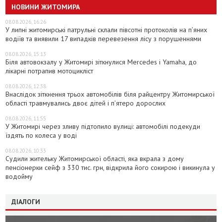
НОВИНИ ЖИТОМИРА
08.08.2026, 16:26
У липні житомирські патрульні склали півсотні протоколів на пʼяних
водіїв та виявили 17 випадків перевезення лісу з порушеннями
08.08.2026, 15:13
Біля автовокзалу у Житомирі зіткнулися Mercedes і Yamaha, до
лікарні потрапив мотоцикліст
08.08.2026, 12:38
Внаслідок зіткнення трьох автомобілів біля райцентру Житомирської
області травмувались двоє дітей і пʼятеро дорослих
08.08.2026, 11:55
У Житомирі через зливу підтопило вулиці: автомобілі подекуди
їздять по колеса у воді
08.08.2026, 10:33
Судили жительку Житомирської області, яка вкрала з дому
пенсіонерки сейф з 330 тис. грн, відкрила його сокирою і викинула у
водойму
ДІАЛОГИ