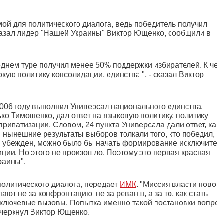
й для политического диалога, ведь победитель получил
казал лидер "Нашей Украины" Виктор Ющенко, сообщили в
днем туре получил менее 50% поддержки избирателей. К ч
кую политику консолидации, единства ", - сказал Виктор
2006 году выполнил Универсал национального единства.
ко Тимошенко, дал ответ на языковую политику, политику
риватизации. Словом, 24 пункта Универсала дали ответ, ка
 нынешние результаты выборов толкали того, кто победил, 
о, убежден, можно было бы начать формирование исключит
иции. Но этого не произошло. Поэтому это первая красная
раины".
политического диалога, передает
ИМК
. "Миссия власти ново
ают не за конфронтацию, не за реванш, а за то, как стать
а ключевые вызовы. Попытка именно такой постановки вопр
одчеркнул Виктор Ющенко.