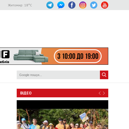
Житомир:
18
°C
ВІДЕО