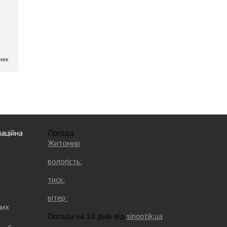
аційна
Погода
Житомир
вологість:
тиск:
вітер:
них
Погода на 10 днів від
sinoptik.ua