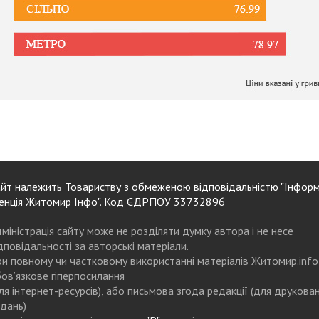
йт належить Товариству з обмеженою відповідальністю "Інформ
енція Житомир Інфо". Код ЄДРПОУ 33732896
міністрація сайту може не розділяти думку автора і не несе
дповідальності за авторські матеріали.
и повному чи частковому використанні матеріалів Житомир.info
ов’язкове гіперпосилання
ля інтернет-ресурсів), або письмова згода редакції (для друкова
дань)