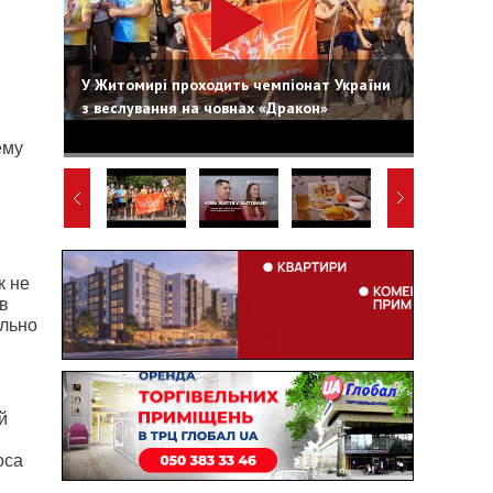
У Житомирі проходить чемпіонат України
з веслування на човнах «Дракон»
ему
к не
в
ельно
й
оса