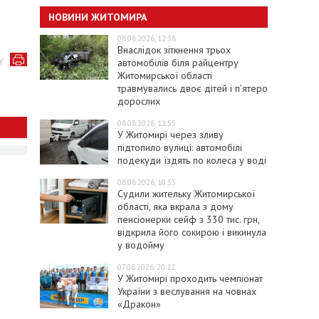
НОВИНИ ЖИТОМИРА
08.08.2026, 12:38
Внаслідок зіткнення трьох
у
автомобілів біля райцентру
Житомирської області
травмувались двоє дітей і пʼятеро
дорослих
08.08.2026, 11:55
У Житомирі через зливу
підтопило вулиці: автомобілі
подекуди їздять по колеса у воді
08.08.2026, 10:33
Судили жительку Житомирської
області, яка вкрала з дому
пенсіонерки сейф з 330 тис. грн,
відкрила його сокирою і викинула
у водойму
07.08.2026, 20:12
У Житомирі проходить чемпіонат
України з веслування на човнах
«Дракон»