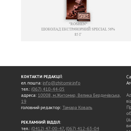
Са
КОНТАКТИ РЕДАКЦІЇ:
ел. пошта:
info@zhitomir.info
Аг
тел.:
(067) 410-44-05
Ад
адреса:
10008, м.Житомир, Велика Бердичівська,
ві
19
Пр
головний редактор:
Тамара Коваль
об
(д
РЕКЛАМНИЙ ВІДДІЛ:
ви
тел.:
(0412) 47-00-47
,
(067) 412-63-04