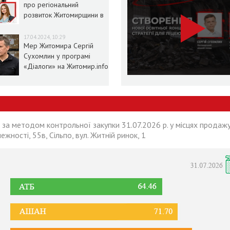
про регіональний
розвиток Житомирщини в
умовах воєнного стану
17.04.2024, 10:29
Мер Житомира Сергій
Сухомлин у програмі
«Діалоги» на Житомир.info
 за методом контрольної закупки 31.07.2026 р. у місцях продажу
лежності, 55в, Сільпо, вул. Житній ринок, 1