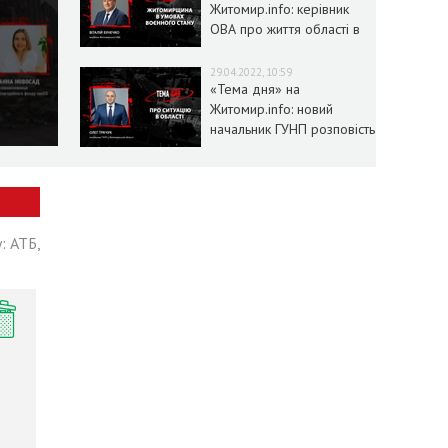
Житомир.info: керівник
ОВА про життя області в
умовах воєнного стану
29.04.2022, 10:59
«Тема дня» на
Житомир.info: новий
начальник ГУНП розповість
про ситуацію в області
: АТБ,