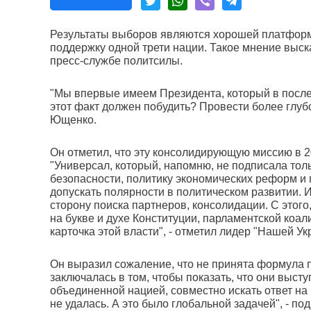
Результаты выборов являются хорошей платформо
поддержку одной трети нации. Такое мнение выс
пресс-службе политсилы.
"Мы впервые имеем Президента, который в после
этот факт должен побудить? Провести более глубо
Ющенко.
Он отметил, что эту консолидирующую миссию в 
"Универсал, который, напомню, не подписала толь
безопасности, политику экономических реформ и п
допускать полярности в политическом развитии. И
сторону поиска партнеров, консолидации. С этог
на букве и духе Конституции, парламентской коал
карточка этой власти", - отметил лидер "Нашей Ук
Он выразил сожаление, что не принята формула 
заключалась в том, чтобы показать, что они выступ
объединенной нацией, совместно искать ответ н
не удалась. А это было глобальной задачей", - п