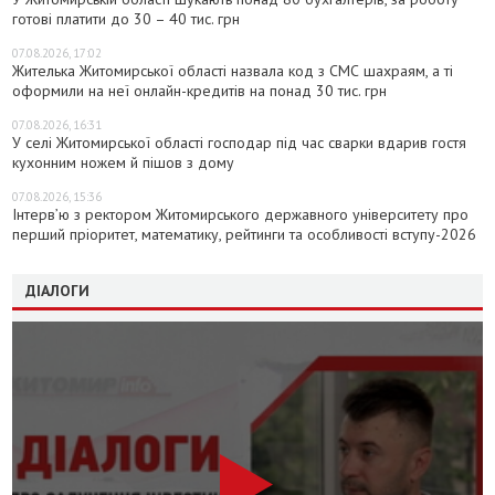
готові платити до 30 – 40 тис. грн
07.08.2026, 17:02
Жителька Житомирської області назвала код з СМС шахраям, а ті
оформили на неї онлайн-кредитів на понад 30 тис. грн
07.08.2026, 16:31
У селі Житомирської області господар під час сварки вдарив гостя
кухонним ножем й пішов з дому
07.08.2026, 15:36
Інтерв’ю з ректором Житомирського державного університету про
перший пріоритет, математику, рейтинги та особливості вступу-2026
ДІАЛОГИ