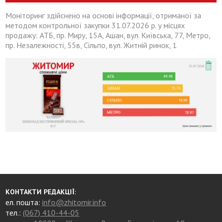
Моніторинг здійснено на основі інформації, отриманої за
методом контрольної закупки 31.07.2026 р. у місцях
продажу: АТБ, пр. Миру, 15А, Ашан, вул. Київська, 77, Метро,
пр. Незалежності, 55в, Сільпо, вул. Житній ринок, 1
КОНТАКТИ РЕДАКЦІЇ:
ел. пошта:
info@zhitomir.info
тел.:
(067) 410-44-05