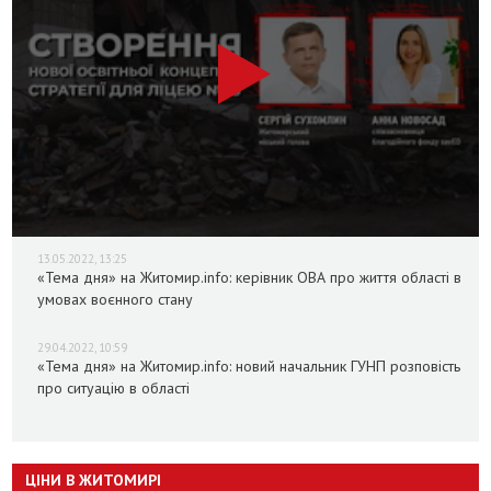
13.05.2022, 13:25
«Тема дня» на Житомир.info: керівник ОВА про життя області в
умовах воєнного стану
29.04.2022, 10:59
«Тема дня» на Житомир.info: новий начальник ГУНП розповість
про ситуацію в області
ЦІНИ В ЖИТОМИРІ