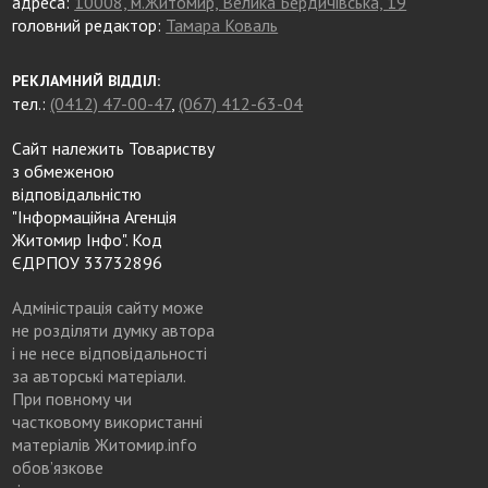
адреса:
10008, м.Житомир, Велика Бердичівська, 19
головний редактор:
Тамара Коваль
РЕКЛАМНИЙ ВІДДІЛ:
тел.:
(0412) 47-00-47
,
(067) 412-63-04
Сайт належить Товариству
з обмеженою
відповідальністю
"Інформаційна Агенція
Житомир Інфо". Код
ЄДРПОУ 33732896
Адміністрація сайту може
не розділяти думку автора
і не несе відповідальності
за авторські матеріали.
При повному чи
частковому використанні
матеріалів Житомир.info
обов’язкове