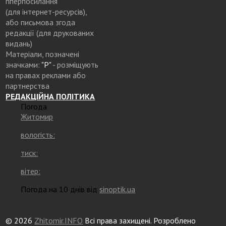
гіперпосилання
(для інтернет-ресурсів),
або письмова згода
редакції (для друкованих
видань)
Матеріали, позначені
значками:
"Р"
- розміщують
на правах реклами або
партнерства
РЕДАКЦІЙНА ПОЛІТИКА
Погода
Житомир
вологість:
тиск:
вітер:
Погода на 10 днів від
sinoptik.ua
© 2026
Zhitomir.INFO
Всі права захищені. Розроблено