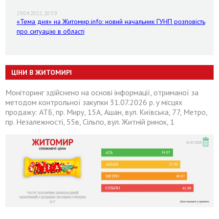
29.04.2022, 10:59
«Тема дня» на Житомир.info: новий начальник ГУНП розповість
про ситуацію в області
ЦІНИ В ЖИТОМИРІ
Моніторинг здійснено на основі інформації, отриманої за
методом контрольної закупки 31.07.2026 р. у місцях
продажу: АТБ, пр. Миру, 15А, Ашан, вул. Київська, 77, Метро,
пр. Незалежності, 55в, Сільпо, вул. Житній ринок, 1