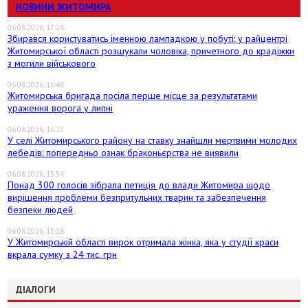
НОВИНИ ЖИТОМИРА
06.08.2026, 17:28
Збирався користуватись іменною лампадкою у побуті: у райцентрі
Житомирської області розшукали чоловіка, причетного до крадіжки
з могили військового
06.08.2026, 16:48
Житомирська бригада посіла перше місце за результатами
ураження ворога у липні
06.08.2026, 16:15
У селі Житомирського району на ставку знайшли мертвими молодих
лебедів: попередньо ознак браконьєрства не виявили
06.08.2026, 15:54
Понад 300 голосів зібрала петиція до влади Житомира щодо
вирішення проблеми безпритульних тварин та забезпечення
безпеки людей
06.08.2026, 15:18
У Житомирській області вирок отримала жінка, яка у студії краси
вкрала сумку з 24 тис. грн
ДІАЛОГИ