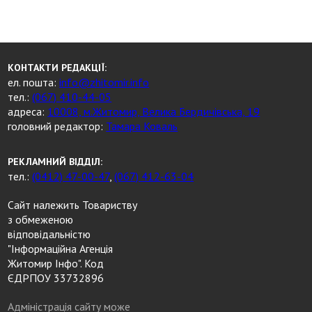
КОНТАКТИ РЕДАКЦІЇ:
ел. пошта:
info@zhitomir.info
тел.:
(067) 410-44-05
адреса:
10008, м.Житомир, Велика Бердичівська, 19
головний редактор:
Тамара Коваль
РЕКЛАМНИЙ ВІДДІЛ:
тел.:
(0412) 47-00-47
,
(067) 412-63-04
Сайт належить Товариству
з обмеженою
відповідальністю
"Інформаційна Агенція
Житомир Інфо". Код
ЄДРПОУ 33732896
Адміністрація сайту може