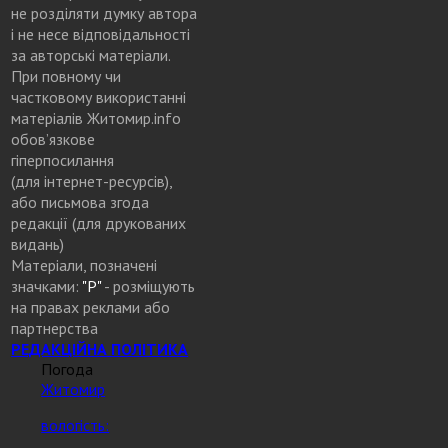
не розділяти думку автора
і не несе відповідальності
за авторські матеріали.
При повному чи
частковому використанні
матеріалів Житомир.info
обов’язкове
гіперпосилання
(для інтернет-ресурсів),
або письмова згода
редакції (для друкованих
видань)
Матеріали, позначені
значками:
"Р"
- розміщують
на правах реклами або
партнерства
РЕДАКЦІЙНА ПОЛІТИКА
Погода
Житомир
вологість: