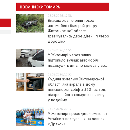
НОВИНИ ЖИТОМИРА
08.08.2026, 12:38
Внаслідок зіткнення трьох
автомобілів біля райцентру
Житомирської області
травмувались двоє дітей і пʼятеро
дорослих
08.08.2026, 11:55
У Житомирі через зливу
підтопило вулиці: автомобілі
подекуди їздять по колеса у воді
08.08.2026, 10:33
Судили жительку Житомирської
області, яка вкрала з дому
пенсіонерки сейф з 330 тис. грн,
відкрила його сокирою і викинула
у водойму
07.08.2026, 20:12
У Житомирі проходить чемпіонат
України з веслування на човнах
«Дракон»