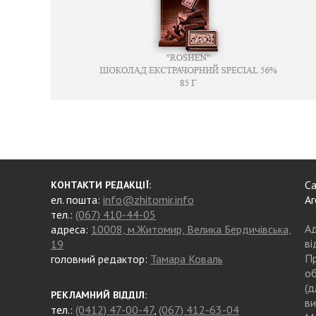
Са
КОНТАКТИ РЕДАКЦІЇ:
ел. пошта:
info@zhitomir.info
Аг
тел.:
(067) 410-44-05
Ад
адреса:
10008, м.Житомир, Велика Бердичівська,
ві
19
Пр
головний редактор:
Тамара Коваль
об
(д
РЕКЛАМНИЙ ВІДДІЛ:
ви
тел.:
(0412) 47-00-47
,
(067) 412-63-04