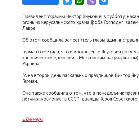
Президент Украины Виктор Янукович в субботу, накан
огонь из иерусалимского храма Гроба Господня, зате
Лавре.
Об этом сообщила заместитель главы администрации
Герман отметила, что в воскресенье Янукович раздел
каноническом единении с Московским патриархатом
Украина.
"А на второй день пасхальных праздников Виктор Янук
Герман.
Она также сообщила о том, что в понедельник презид
лётчика-космонавта СССР, дважды Героя Советского 
«Таймер»