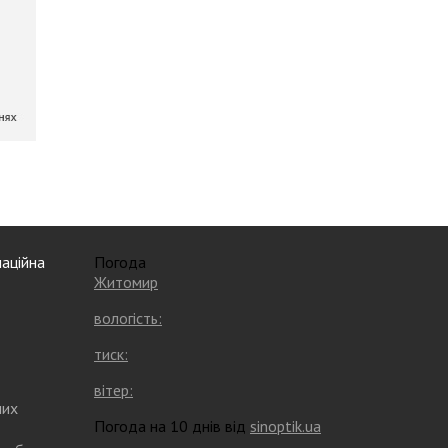
аційна
Погода
Житомир
вологість:
тиск:
вітер:
них
Погода на 10 днів від
sinoptik.ua