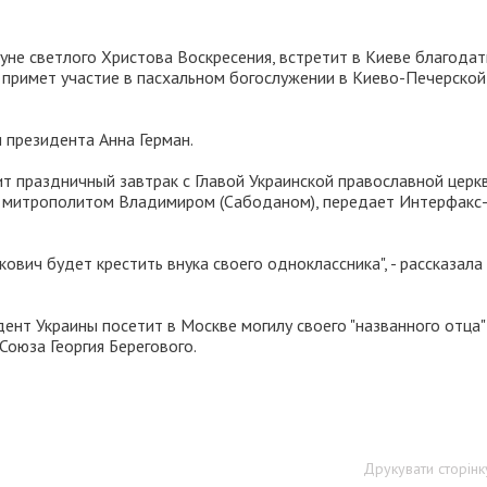
уне светлого Христова Воскресения, встретит в Киеве благода
м примет участие в пасхальном богослужении в Киево-Печерской
 президента Анна Герман.
ит праздничный завтрак с Главой Украинской православной церкв
) митрополитом Владимиром (Сабоданом), передает Интерфакс
ович будет крестить внука своего одноклассника", - рассказала
ент Украины посетит в Москве могилу своего "названного отца" 
Союза Георгия Берегового.
Друкувати сторінк