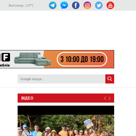
Житомир:
20
°C
ВІДЕО