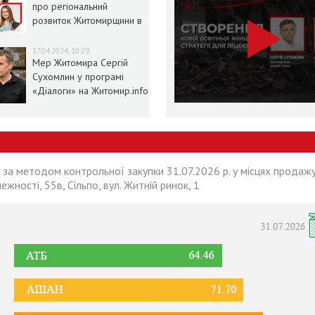
про регіональний
розвиток Житомирщини в
умовах воєнного стану
17.04.2024, 10:29
Мер Житомира Сергій
Сухомлин у програмі
«Діалоги» на Житомир.info
 за методом контрольної закупки 31.07.2026 р. у місцях продажу
лежності, 55в, Сільпо, вул. Житній ринок, 1