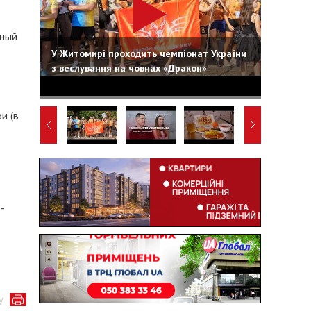
тный
У Житомирі проходить чемпіонат України
з веслування на човнах «Дракон»
и (в
-
-
у