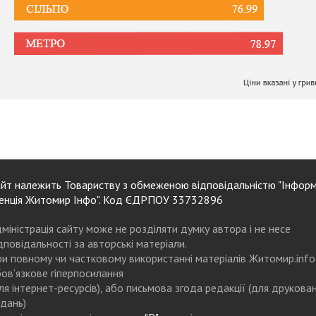
йт належить Товариству з обмеженою відповідальністю "Інформ
енція Житомир Інфо". Код ЄДРПОУ 33732896
міністрація сайту може не розділяти думку автора і не несе
дповідальності за авторські матеріали.
и повному чи частковому використанні матеріалів Житомир.info
ов’язкове гіперпосилання
ля інтернет-ресурсів), або письмова згода редакції (для друкова
дань)