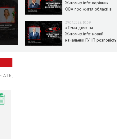
Житомир.info: керівник
ОВА про життя області в
умовах воєнного стану
29.04.2022, 10:59
«Тема дня» на
Житомир.info: новий
начальник ГУНП розповість
про ситуацію в області
: АТБ,