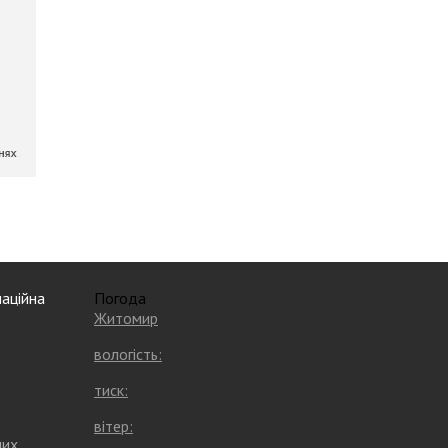
аційна
Погода
Житомир
вологість:
тиск:
вітер:
них