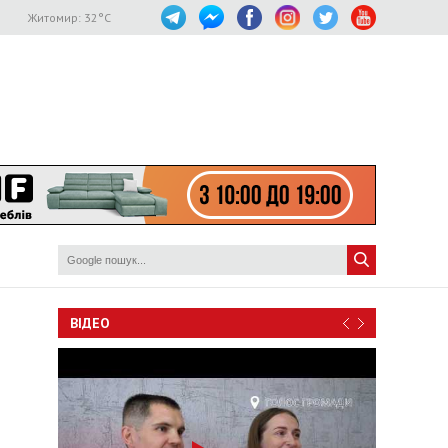
Житомир:
32
°C
ВІДЕО