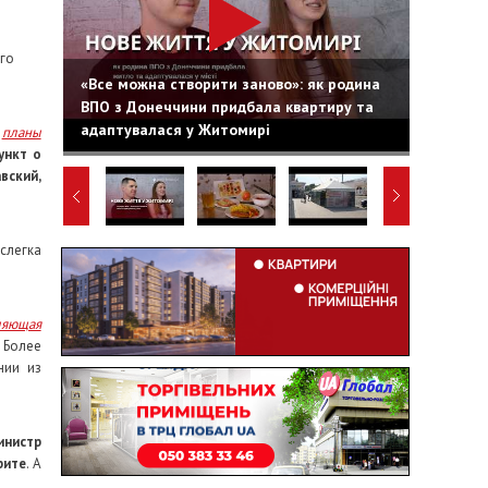
его
«Все можна створити заново»: як родина
ВПО з Донеччини придбала квартиру та
адаптувалася у Житомирі
л
планы
ункт о
вский,
слегка
ляющая
 Более
нии из
инистр
рите
. А