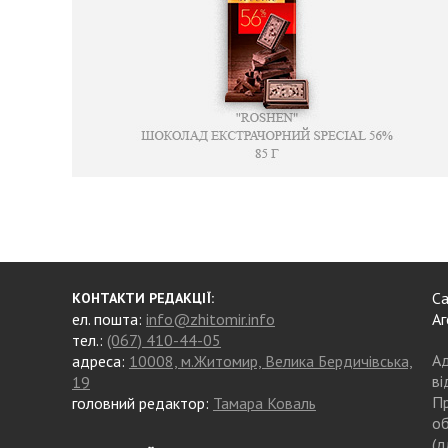
Са
КОНТАКТИ РЕДАКЦІЇ:
ел. пошта:
info@zhitomir.info
Аг
тел.:
(067) 410-44-05
Ад
адреса:
10008, м.Житомир, Велика Бердичівська,
ві
19
Пр
головний редактор:
Тамара Коваль
об
(д