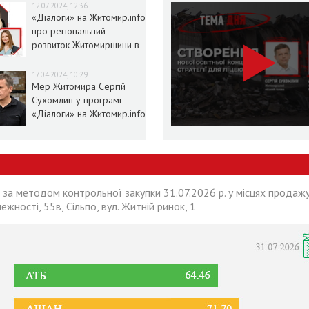
12.07.2024, 12:36
«Діалоги» на Житомир.info
про регіональний
розвиток Житомирщини в
умовах воєнного стану
17.04.2024, 10:29
Мер Житомира Сергій
Сухомлин у програмі
«Діалоги» на Житомир.info
 за методом контрольної закупки 31.07.2026 р. у місцях продажу
лежності, 55в, Сільпо, вул. Житній ринок, 1