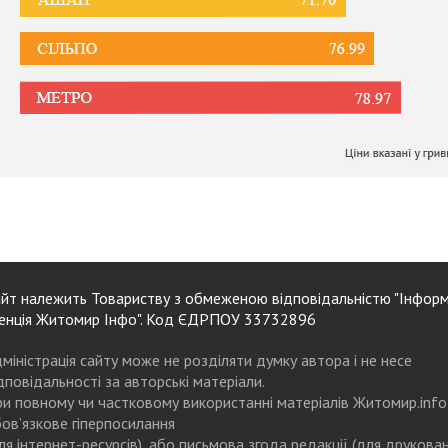
йт належить Товариству з обмеженою відповідальністю "Інформ
енція Житомир Інфо". Код ЄДРПОУ 33732896
міністрація сайту може не розділяти думку автора і не несе
дповідальності за авторські матеріали.
и повному чи частковому використанні матеріалів Житомир.info
ов’язкове гіперпосилання
ля інтернет-ресурсів), або письмова згода редакції (для друкова