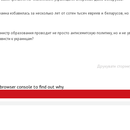
ина избавилась за несколько лет от сотен тысяч евреев и беларусов, но 
инистр образования проводит не просто антисемитскую политику, но и не у
ависти к украинцам?
Друкувати сторінк
 browser console to find out why.