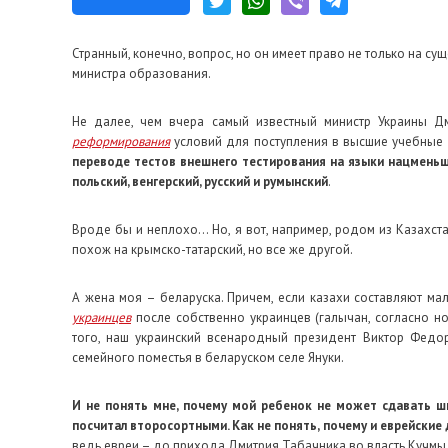
Странный, конечно, вопрос, но он имеет право не только на с
министра образования.
Не далее, чем вчера самый известный министр Украины 
реформирования
условий для поступления в высшие учебные 
переводе тестов внешнего тестирования на языки нацменьш
польский, венгерский, русский и румынский
.
Вроде бы и неплохо… Но, я вот, например, родом из Казахстан
похож на крымско-татарский, но все же другой.
А жена моя – беларуска. Причем, если казахи составляют ма
украинцев
после собственно украинцев (галычан, согласно но
того, наш украинский всенародный президент Виктор Федо
семейного поместья в беларуском селе Януки.
И не понять мне, почему мой ребенок не может сдавать ш
посчитал второсортными. Как не понять, почему и еврейские
ведь евреи – до прихода Дмитрия Табачника во власть Кучмы,