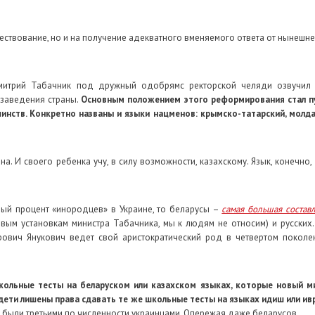
уществование, но и на получение адекватного вменяемого ответа от нынешн
Дмитрий Табачник под дружный одобрямс ректорской челяди озвучи
заведения страны.
Основным положением этого реформирования стал п
инств. Конкретно названы и языки нацменов: крымско-татарский, молда
а. И своего ребенка учу, в силу возможности, казахскому. Язык, конечно, 
лый процент «инородцев» в Украине, то беларусы –
самая большая состав
вым установкам министра Табачника, мы к людям не относим) и русских.
рович Янукович ведет свой аристократический род в четвертом поколе
кольные тесты на беларуском или казахском языках, которые новый м
 дети лишены права сдавать те же школьные тесты на языках идиш или ив
 были третьими по численности украинцами. Опережая даже беларусов.