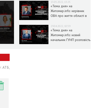
13.05.2022, 13:25
«Тема дня» на
Житомир.info: керівник
ОВА про життя області в
умовах воєнного стану
29.04.2022, 10:59
«Тема дня» на
Житомир.info: новий
начальник ГУНП розповість
про ситуацію в області
: АТБ,