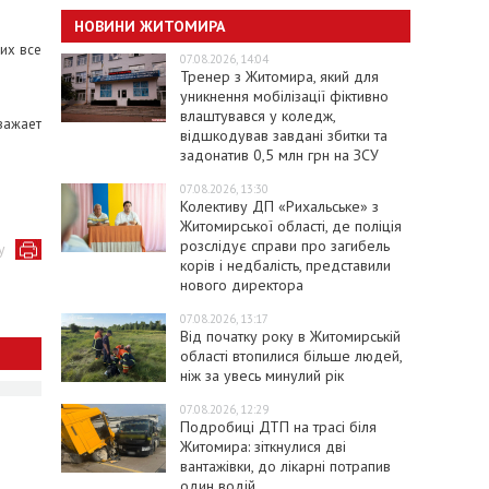
НОВИНИ ЖИТОМИРА
их все
07.08.2026, 14:04
Тренер з Житомира, який для
уникнення мобілізації фіктивно
влаштувався у коледж,
важает
відшкодував завдані збитки та
задонатив 0,5 млн грн на ЗСУ
07.08.2026, 13:30
Колективу ДП «Рихальське» з
Житомирської області, де поліція
розслідує справи про загибель
у
корів і недбалість, представили
нового директора
07.08.2026, 13:17
Від початку року в Житомирській
області втопилися більше людей,
ніж за увесь минулий рік
07.08.2026, 12:29
Подробиці ДТП на трасі біля
Житомира: зіткнулися дві
вантажівки, до лікарні потрапив
один водій