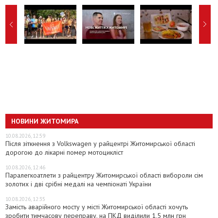
НОВИНИ ЖИТОМИРА
10.08.2026, 12:59
Після зіткнення з Volkswagen у райцентрі Житомирської області
дорогою до лікарні помер мотоцикліст
10.08.2026, 12:46
Паралегкоатлети з райцентру Житомирської області вибороли сім
золотих і дві срібні медалі на чемпіонаті України
10.08.2026, 12:35
Замість аварійного мосту у місті Житомирської області хочуть
зробити тимчасову переправу, на ПКД виділили 1,5 млн грн