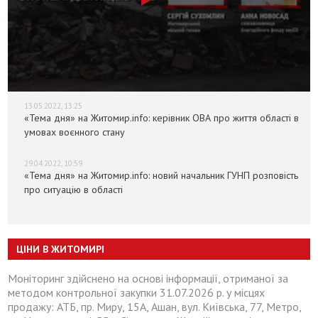
13.05.2022, 13:25
«Тема дня» на Житомир.info: керівник ОВА про життя області в
умовах воєнного стану
29.04.2022, 10:59
«Тема дня» на Житомир.info: новий начальник ГУНП розповість
про ситуацію в області
ЦІНИ В ЖИТОМИРІ
Моніторинг здійснено на основі інформації, отриманої за
методом контрольної закупки 31.07.2026 р. у місцях
продажу: АТБ, пр. Миру, 15А, Ашан, вул. Київська, 77, Метро,