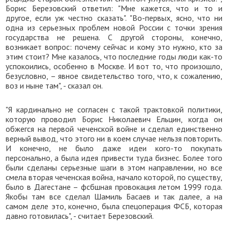
Борис Березовский ответил: "Мне кажется, что и то и
другое, если уж честно сказать". "Во-первых, ясно, что ни
одна из серьезных проблем новой России с точки зрения
государства не решена. С другой стороны, конечно,
возникает вопрос: почему сейчас и кому это нужно, кто за
этим стоит? Мне казалось, что последние годы люди как-то
успокоились, особенно в Москве. И вот то, что произошло,
безусловно, – явное свидетельство того, что, к сожалению,
воз и ныне там", - сказал он.
"Я кардинально не согласен с такой трактовкой политики,
которую проводил Борис Николаевич Ельцин, когда он
обжегся на первой чеченской войне и сделал единственно
верный вывод, что этого ни в коем случае нельзя повторить.
И конечно, не было даже идеи кого-то покупать
персонально, а была идея привести туда бизнес. Более того
были сделаны серьезные шаги в этом направлении, но все
смела вторая чеченская война, начало которой, по существу,
было в Дагестане – фсбшная провокация летом 1999 года.
Якобы там все сделал Шамиль Басаев и так далее, а на
самом деле это, конечно, была спецоперация ФСБ, которая
давно готовилась", - считает Березовский.