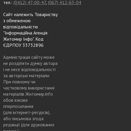
тел.:
(0412) 47-00-47
,
(067) 412-63-04
Сайт належить Товариству
з обмеженою
відповідальністю
"Інформаційна Агенція
Житомир Інфо". Код
ЄДРПОУ 33732896
Адміністрація сайту може
не розділяти думку автора
і не несе відповідальності
за авторські матеріали.
При повному чи
частковому використанні
матеріалів Житомир.info
обов’язкове
гіперпосилання
(для інтернет-ресурсів),
або письмова згода
редакції (для друкованих
видань)