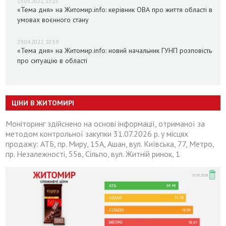
13.05.2022, 13:25
«Тема дня» на Житомир.info: керівник ОВА про життя області в
умовах воєнного стану
29.04.2022, 10:59
«Тема дня» на Житомир.info: новий начальник ГУНП розповість
про ситуацію в області
ЦІНИ В ЖИТОМИРІ
Моніторинг здійснено на основі інформації, отриманої за
методом контрольної закупки 31.07.2026 р. у місцях
продажу: АТБ, пр. Миру, 15А, Ашан, вул. Київська, 77, Метро,
пр. Незалежності, 55в, Сільпо, вул. Житній ринок, 1