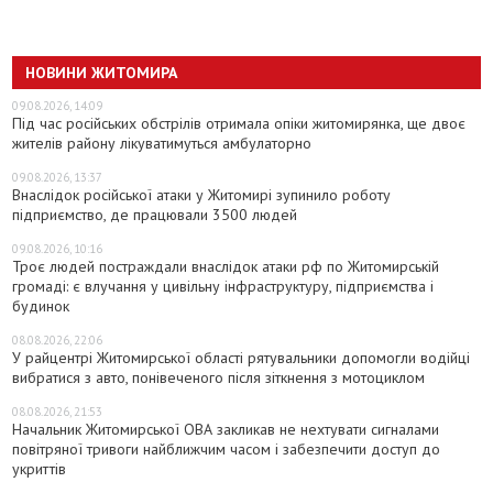
НОВИНИ ЖИТОМИРА
09.08.2026, 14:09
Під час російських обстрілів отримала опіки житомирянка, ще двоє
жителів району лікуватимуться амбулаторно
09.08.2026, 13:37
Внаслідок російської атаки у Житомирі зупинило роботу
підприємство, де працювали 3500 людей
09.08.2026, 10:16
Троє людей постраждали внаслідок атаки рф по Житомирській
громаді: є влучання у цивільну інфраструктуру, підприємства і
будинок
08.08.2026, 22:06
У райцентрі Житомирської області рятувальники допомогли водійці
вибратися з авто, понівеченого після зіткнення з мотоциклом
08.08.2026, 21:53
Начальник Житомирської ОВА закликав не нехтувати сигналами
повітряної тривоги найближчим часом і забезпечити доступ до
укриттів