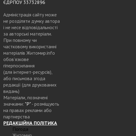
ЄДРПОУ 33732896
Адміністрація сайту може
не розділяти думку автора
і не несе відповідальності
за авторські матеріали.
При повному чи
частковому використанні
матеріалів Житомир.info
обов’язкове
гіперпосилання
(для інтернет-ресурсів),
або письмова згода
редакції (для друкованих
видань)
Матеріали, позначені
значками:
"Р"
- розміщують
на правах реклами або
партнерства
РЕДАКЦІЙНА ПОЛІТИКА
Погода
Житомир