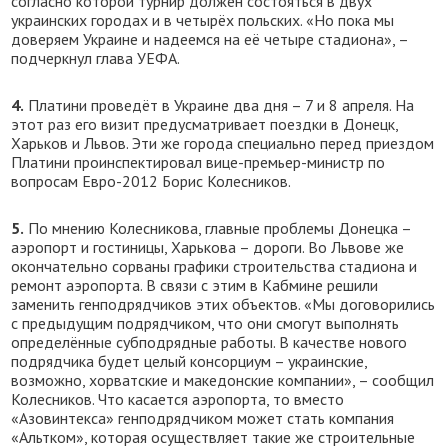
согласно которой турнир должен состояться в двух
украинских городах и в четырёх польских. «Но пока мы
доверяем Украине и надеемся на её четыре стадиона», –
подчеркнул глава УЕФА.
4.
Платини проведёт в Украине два дня – 7 и 8 апреля. На
этот раз его визит предусматривает поездки в Донецк,
Харьков и Львов. Эти же города специально перед приездом
Платини проинспектировал вице-премьер-министр по
вопросам Евро-2012 Борис Колесников.
5.
По мнению Колесникова, главные проблемы Донецка –
аэропорт и гостиницы, Харькова – дороги. Во Львове же
окончательно сорваны графики строительства стадиона и
ремонт аэропорта. В связи с этим в Кабмине решили
заменить генподрядчиков этих объектов. «Мы договорились
с предыдущим подрядчиком, что они смогут выполнять
определённые субподрядные работы. В качестве нового
подрядчика будет целый консорциум – украинские,
возможно, хорватские и македонские компании», – сообщил
Колесников. Что касается аэропорта, то вместо
«Азовинтекса» генподрядчиком может стать компания
«Альтком», которая осуществляет такие же строительные