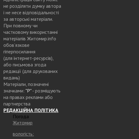
не розділяти думку автора
і не несе відповідальності
за авторські матеріали.
При повному чи
частковому використанні
матеріалів Житомир.info
обов’язкове
гіперпосилання
(для інтернет-ресурсів),
або письмова згода
редакції (для друкованих
видань)
Матеріали, позначені
значками:
"Р"
- розміщують
на правах реклами або
партнерства
РЕДАКЦІЙНА ПОЛІТИКА
Погода
Житомир
вологість: