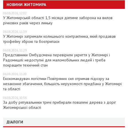
НОВИНИ ЖИТОМИРА
06.08.2026, 12:02
У Житомирській області 1,5 місяця діятиме заборона на вилов
річкових раків через линьку
06.08.2026, 11:39
У Житомирі затримали колишнього контрактника, який продавав
трофейну зброю та боєприпаси
06.08.2026, 11:29
Представники Омбудсмена перевірили укриття у Житомирі і
Радомишлі: недоступні для маломобільних людей і треба
покращити технічний стан
06.08.2026, 11:20
Екскомандувач логістики Повітряних сил отримав підозру за
незаконне збагачення, більшість нерухомості придбана у Житомирі
та області
06.08.2026, 10:56
За добу рятувальники тричі прибирали повалені дерева з доріг
Житомирської області
ДІАЛОГИ