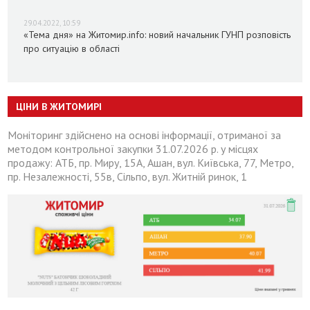
29.04.2022, 10:59
«Тема дня» на Житомир.info: новий начальник ГУНП розповість
про ситуацію в області
ЦІНИ В ЖИТОМИРІ
Моніторинг здійснено на основі інформації, отриманої за
методом контрольної закупки 31.07.2026 р. у місцях
продажу: АТБ, пр. Миру, 15А, Ашан, вул. Київська, 77, Метро,
пр. Незалежності, 55в, Сільпо, вул. Житній ринок, 1