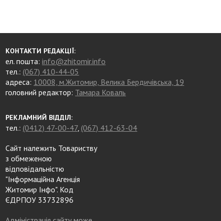
КОНТАКТИ РЕДАКЦІЇ:
ел. пошта:
info@zhitomir.info
тел.:
(067) 410-44-05
адреса:
10008, м.Житомир, Велика Бердичівська, 19
головний редактор:
Тамара Коваль
РЕКЛАМНИЙ ВІДДІЛ:
тел.:
(0412) 47-00-47
,
(067) 412-63-04
Сайт належить Товариству
з обмеженою
відповідальністю
"Інформаційна Агенція
Житомир Інфо". Код
ЄДРПОУ 33732896
Адміністрація сайту може