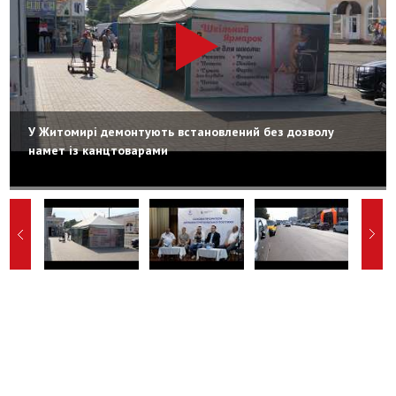
У Житомирі демонтують встановлений без дозволу
намет із канцтоварами