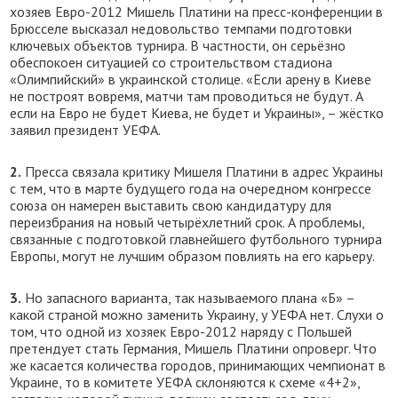
хозяев Евро-2012 Мишель Платини на пресс-конференции в
Брюсселе высказал недовольство темпами подготовки
ключевых объектов турнира. В частности, он серьёзно
обеспокоен ситуацией со строительством стадиона
«Олимпийский» в украинской столице. «Если арену в Киеве
не построят вовремя, матчи там проводиться не будут. А
если на Евро не будет Киева, не будет и Украины», – жёстко
заявил президент УЕФА.
2.
Пресса связала критику Мишеля Платини в адрес Украины
с тем, что в марте будущего года на очередном конгрессе
союза он намерен выставить свою кандидатуру для
переизбрания на новый четырёхлетний срок. А проблемы,
связанные с подготовкой главнейшего футбольного турнира
Европы, могут не лучшим образом повлиять на его карьеру.
3.
Но запасного варианта, так называемого плана «Б» –
какой страной можно заменить Украину, у УЕФА нет. Слухи о
том, что одной из хозяек Евро-2012 наряду с Польшей
претендует стать Германия, Мишель Платини опроверг. Что
же касается количества городов, принимающих чемпионат в
Украине, то в комитете УЕФА склоняются к схеме «4+2»,