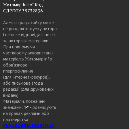
Житомир Інфо". Код
ЄДРПОУ 33732896
Адміністрація сайту може
не розділяти думку автора
і не несе відповідальності
за авторські матеріали.
При повному чи
частковому використанні
матеріалів Житомир.info
обов’язкове
гіперпосилання
(для інтернет-ресурсів),
або письмова згода
редакції (для друкованих
видань)
Матеріали, позначені
значками:
"Р"
- розміщують
на правах реклами або
партнерства
РЕДАКЦІЙНА ПОЛІТИКА