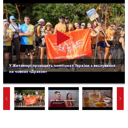
У Житомирі проходить чемпіонат України з веслування
на човнах «Дракон»