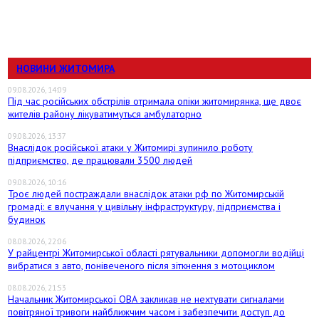
НОВИНИ ЖИТОМИРА
09.08.2026, 14:09
Під час російських обстрілів отримала опіки житомирянка, ще двоє
жителів району лікуватимуться амбулаторно
09.08.2026, 13:37
Внаслідок російської атаки у Житомирі зупинило роботу
підприємство, де працювали 3500 людей
09.08.2026, 10:16
Троє людей постраждали внаслідок атаки рф по Житомирській
громаді: є влучання у цивільну інфраструктуру, підприємства і
будинок
08.08.2026, 22:06
У райцентрі Житомирської області рятувальники допомогли водійці
вибратися з авто, понівеченого після зіткнення з мотоциклом
08.08.2026, 21:53
Начальник Житомирської ОВА закликав не нехтувати сигналами
повітряної тривоги найближчим часом і забезпечити доступ до