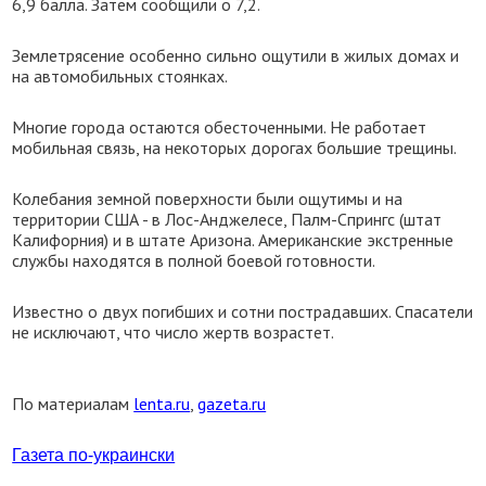
6,9 балла. Затем сообщили о 7,2.
Землетрясение особенно сильно ощутили в жилых домах и
на автомобильных стоянках.
Многие города остаются обесточенными. Не работает
мобильная связь, на некоторых дорогах большие трещины.
Колебания земной поверхности были ощутимы и на
территории США - в Лос-Анджелесе, Палм-Спрингс (штат
Калифорния) и в штате Аризона. Американские экстренные
службы находятся в полной боевой готовности.
Известно о двух погибших и сотни пострадавших. Спасатели
не исключают, что число жертв возрастет.
По материалам
lenta.ru
,
gazeta.ru
Газета по-украински