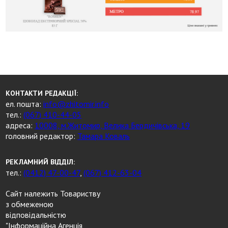
КОНТАКТИ РЕДАКЦІЇ:
ел. пошта:
info@zhitomir.info
тел.:
(067) 410-44-05
адреса:
10008, м.Житомир, Велика Бердичівська, 19
головний редактор:
Тамара Коваль
РЕКЛАМНИЙ ВІДДІЛ:
тел.:
(0412) 47-00-47
,
(067) 412-63-04
Сайт належить Товариству
з обмеженою
відповідальністю
"Інформаційна Агенція