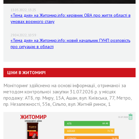
13.05.2022, 13:25
«Тема дня» на Житомир.info: керівник ОВА про життя області в
умовах воєнного стану
29.04.2022, 10:59
«Тема дня» на Житомир.info: новий начальник ГУНП розповість
про ситуацію в області
ЦІНИ В ЖИТОМИРІ
Моніторинг здійснено на основі інформації, отриманої за
методом контрольної закупки 31.07.2026 р. у місцях
продажу: АТБ, пр. Миру, 15А, Ашан, вул. Київська, 77, Метро,
пр. Незалежності, 55в, Сільпо, вул. Житній ринок, 1