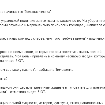
е начинается "большая чистка".
 украинской политике за все годы независимости. Мы уберем ве
торый случайно и меркантильно прибился к команде", - написала 
ают нашу команду слабее, чем того требует время", - подчеркн
вершенно новые люди, которые готовы посвятить жизнь полной
 сделать. Моя цель - привлечь в команду неслабых людей, котор
ила лидер БЮТ.
ом составе у нас нет", - добавила Тимошенко.
ита".
слишком они дерзкие, циничные, жадные и туповатые для поним
ими", - отметила лидер БЮТ.
ациональной сущности, истории, культуры, языка, национальных