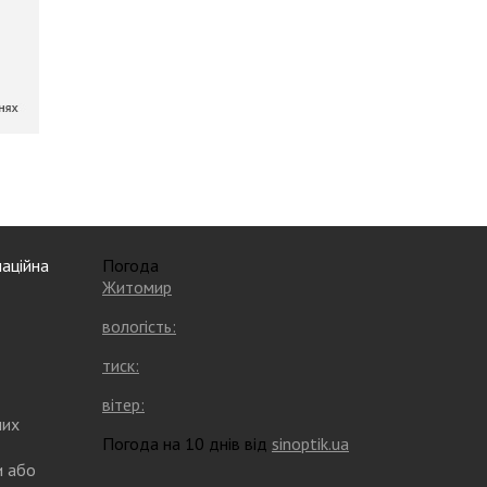
аційна
Погода
Житомир
вологість:
тиск:
вітер:
них
Погода на 10 днів від
sinoptik.ua
и або