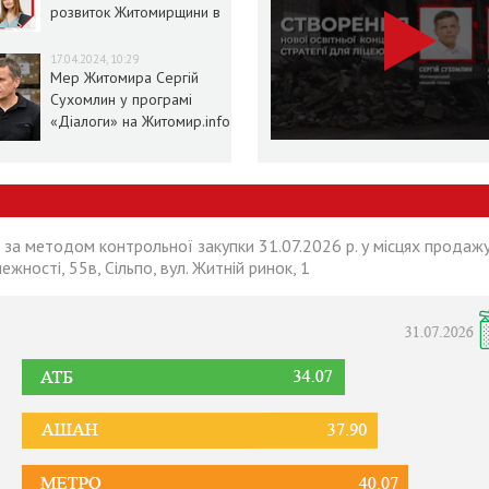
розвиток Житомирщини в
умовах воєнного стану
17.04.2024, 10:29
Мер Житомира Сергій
Сухомлин у програмі
«Діалоги» на Житомир.info
 за методом контрольної закупки 31.07.2026 р. у місцях продажу
лежності, 55в, Сільпо, вул. Житній ринок, 1