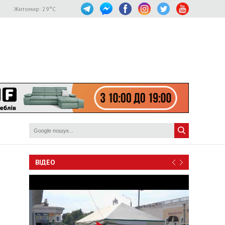
Житомир:
29
°C
ВІДЕО