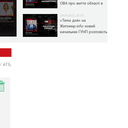
ОВА про життя області в
умовах воєнного стану
29.04.2022, 10:59
«Тема дня» на
Житомир.info: новий
начальник ГУНП розповість
про ситуацію в області
: АТБ,