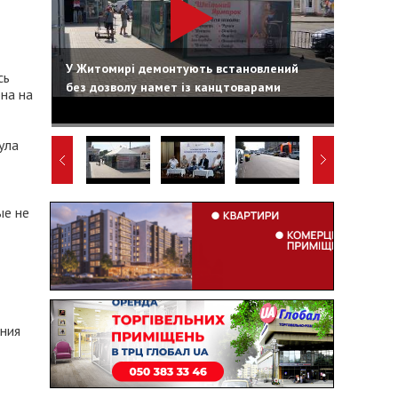
У Житомирі демонтують встановлений
сь
без дозволу намет із канцтоварами
она на
ула
ые не
ания