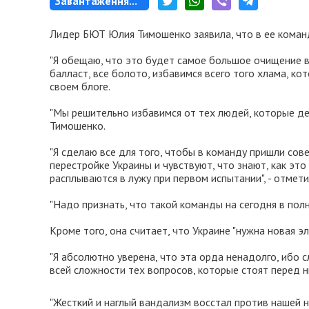
Завантаження...
Лидер БЮТ Юлия Тимошенко заявила, что в ее команд
"Я обещаю, что это будет самое большое очищение в
балласт, все болото, избавимся всего того хлама, ко
своем блоге.
"Мы решительно избавимся от тех людей, которые дел
Тимошенко.
"Я сделаю все для того, чтобы в команду пришли со
перестройке Украины и чувствуют, что знают, как это
расплываются в лужу при первом испытании", - отмет
"Надо признать, что такой команды на сегодня в полн
Кроме того, она считает, что Украине "нужна новая эл
"Я абсолютно уверена, что эта орда ненадолго, ибо 
всей сложности тех вопросов, которые стоят перед н
"Жесткий и наглый вандализм восстал против нашей н