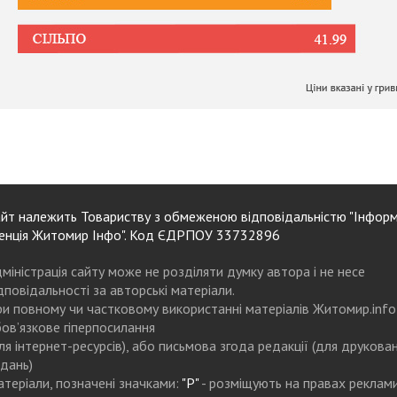
йт належить Товариству з обмеженою відповідальністю "Інформ
енція Житомир Інфо". Код ЄДРПОУ 33732896
міністрація сайту може не розділяти думку автора і не несе
дповідальності за авторські матеріали.
и повному чи частковому використанні матеріалів Житомир.info
ов’язкове гіперпосилання
ля інтернет-ресурсів), або письмова згода редакції (для друкова
дань)
теріали, позначені значками:
"Р"
- розміщують на правах реклам