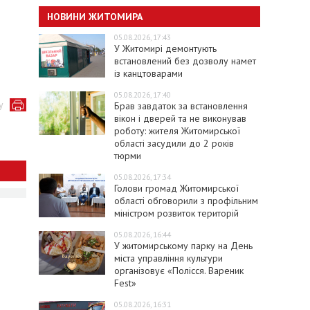
НОВИНИ ЖИТОМИРА
05.08.2026, 17:43
У Житомирі демонтують
встановлений без дозволу намет
із канцтоварами
05.08.2026, 17:40
у
Брав завдаток за встановлення
вікон і дверей та не виконував
роботу: жителя Житомирської
області засудили до 2 років
тюрми
05.08.2026, 17:34
Голови громад Житомирської
області обговорили з профільним
міністром розвиток територій
05.08.2026, 16:44
У житомирському парку на День
міста управління культури
організовує «Полісся. Вареник
Fest»
05.08.2026, 16:31