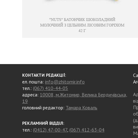
Са
КОНТАКТИ РЕДАКЦІЇ:
ел. пошта:
info@zhitomir.info
Аг
тел.:
(067) 410-44-05
Ад
адреса:
10008, м.Житомир, Велика Бердичівська,
ві
19
Пр
головний редактор:
Тамара Коваль
об
(д
РЕКЛАМНИЙ ВІДДІЛ:
ви
тел.:
(0412) 47-00-47
,
(067) 412-63-04
Ма