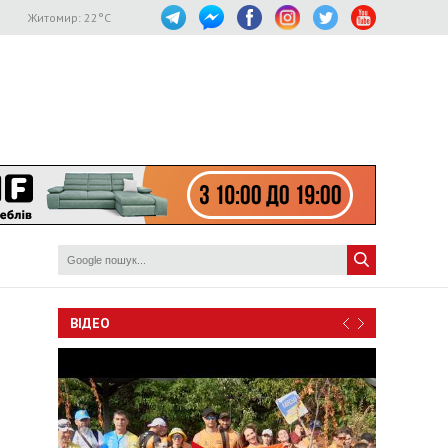
Житомир:
22
°C
ВІДЕО