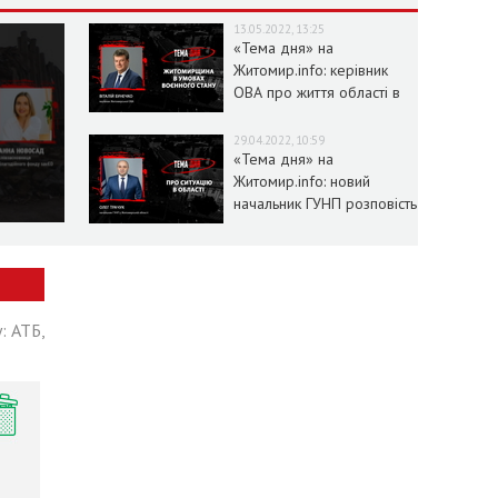
13.05.2022, 13:25
«Тема дня» на
Житомир.info: керівник
ОВА про життя області в
умовах воєнного стану
29.04.2022, 10:59
«Тема дня» на
Житомир.info: новий
начальник ГУНП розповість
про ситуацію в області
: АТБ,