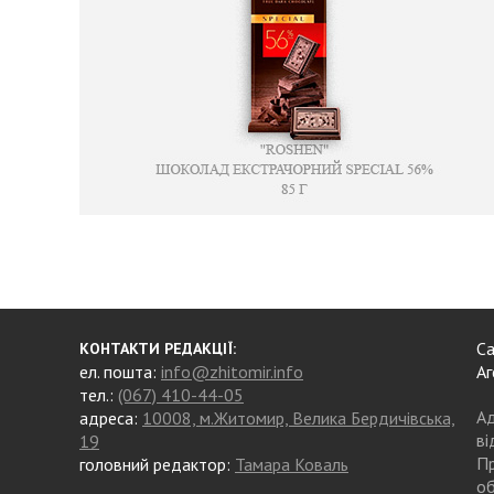
Са
КОНТАКТИ РЕДАКЦІЇ:
ел. пошта:
info@zhitomir.info
Аг
тел.:
(067) 410-44-05
Ад
адреса:
10008, м.Житомир, Велика Бердичівська,
ві
19
Пр
головний редактор:
Тамара Коваль
об