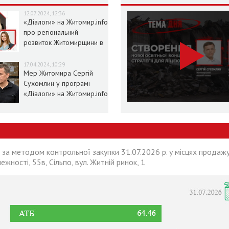
12.07.2024, 12:36
«Діалоги» на Житомир.info
про регіональний
розвиток Житомирщини в
умовах воєнного стану
17.04.2024, 10:29
Мер Житомира Сергій
Сухомлин у програмі
«Діалоги» на Житомир.info
 за методом контрольної закупки 31.07.2026 р. у місцях продажу
лежності, 55в, Сільпо, вул. Житній ринок, 1