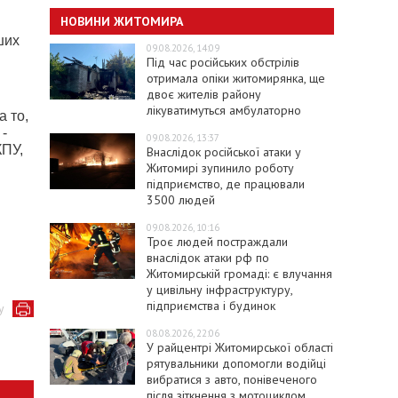
НОВИНИ ЖИТОМИРА
ших
09.08.2026, 14:09
Під час російських обстрілів
отримала опіки житомирянка, ще
двоє жителів району
лікуватимуться амбулаторно
 то,
 -
09.08.2026, 13:37
КПУ,
Внаслідок російської атаки у
Житомирі зупинило роботу
підприємство, де працювали
3500 людей
09.08.2026, 10:16
Троє людей постраждали
внаслідок атаки рф по
Житомирській громаді: є влучання
у цивільну інфраструктуру,
підприємства і будинок
у
08.08.2026, 22:06
У райцентрі Житомирської області
рятувальники допомогли водійці
вибратися з авто, понівеченого
після зіткнення з мотоциклом