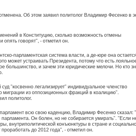
отменена. Об этом заявил политолог Владимир Фесенко в 
менений в Конституцию, сколько возможность отмены
опять говорят", - отметил он.
нтско-парламентская система власти, а де-юре она остаетс
это может устраивать Президента, потому что есть лояльно
е большинство, и зачем эти юридические мелочи. Но кто зн
о.
й суд "косвенно легализирует" индивидуальное членство
ию миграции из оппозиционных фракций в коалицию".
вил политолог.
 парламент всю свою каденцию, Владимир Фесенко сказал: 
парламента. Он болен, но не собирается умирать". "Если н
ры, внутриполитической конъюнктуры в стране и социально
проработать до 2012 года", - отметил он.