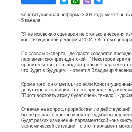
Конституционная реформа 2004 года может быть 
5 канала.
"Я не исключаю сценария не столько внесения из
конституционной реформы 2004. Об этом сценарии 
По словам эксперта, "де-факто создается президе
парламентско-президентской". "Некоторое время 
правительство, есть подконтрольное парламентско
что будет в будущем", - отметил Владимир Фесенк
Кроме того, он отметил, что если Конституционны
депутатов в коалиции, "то это приведет к усилен
"Противостоять этому будет очень тяжело", - доба
Отвечая на вопрос, проработает ли действующий
бы не решался прогнозировать судьбу нынешнего 
будет резких изменений парламентской конъюнкту
экономической ситуации, то этот парламент может 