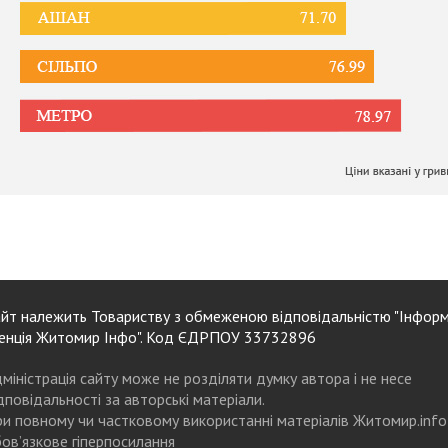
йт належить Товариству з обмеженою відповідальністю "Інформ
енція Житомир Інфо". Код ЄДРПОУ 33732896
міністрація сайту може не розділяти думку автора і не несе
дповідальності за авторські матеріали.
и повному чи частковому використанні матеріалів Житомир.info
ов’язкове гіперпосилання