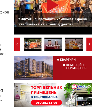
эфире
У Житомирі проходить чемпіонат України
з веслування на човнах «Дракон»
я
е
ает,
"Я
е
-