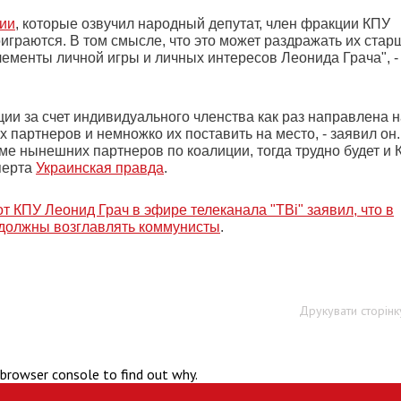
ии
, которые озвучил народный депутат, член фракции КПУ
оиграются. В том смысле, что это может раздражать их стар
лементы личной игры и личных интересов Леонида Грача", -
и за счет индивидуального членства как раз направлена на
 партнеров и немножко их поставить на место, - заявил он.
роме нынешних партнеров по коалиции, тогда трудно будет и 
сперта
Украинская правда
.
т КПУ Леонид Грач в эфире телеканала "ТВі" заявил, что в
 должны возглавлять коммунисты
.
Друкувати сторінк
 browser console to find out why.