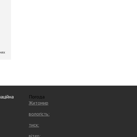
аційна
Погода
Житомир
вологість:
тиск:
вітер: