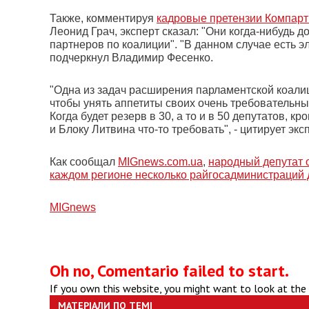
Также, комментируя
кадровые претензии Компарт
Леонид Грач, эксперт сказал: "Они когда-нибудь д
партнеров по коалиции". "В данном случае есть э
подчеркнул Владимир Фесенко.
"Одна из задач расширения парламентской коалици
чтобы унять аппетиты своих очень требовательных
Когда будет резерв в 30, а то и в 50 депутатов, к
и Блоку Литвина что-то требовать", - цитирует эк
Как сообщал
MIGnews.com.ua
,
народный депутат о
каждом регионе несколько райгосадминистраций
МIGnews
Oh no, Comentario failed to start.
If you own this website, you might want to look at the
МАТЕРІАЛИ ПО ТЕМІ