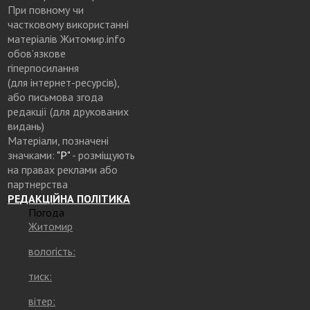
При повному чи
частковому використанні
матеріалів Житомир.info
обов’язкове
гіперпосилання
(для інтернет-ресурсів),
або письмова згода
редакції (для друкованих
видань)
Матеріали, позначені
значками:
"Р"
- розміщують
на правах реклами або
партнерства
РЕДАКЦІЙНА ПОЛІТИКА
Погода
Житомир
вологість:
тиск:
вітер: