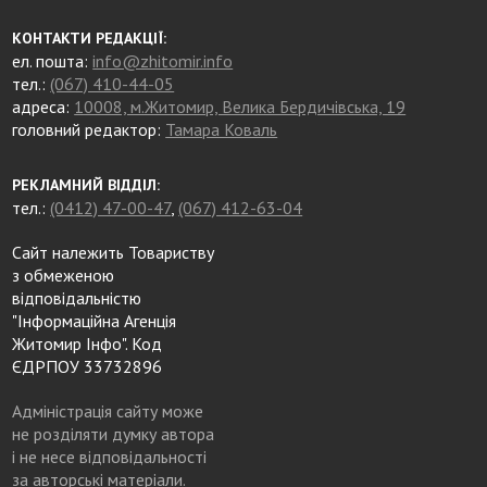
КОНТАКТИ РЕДАКЦІЇ:
ел. пошта:
info@zhitomir.info
тел.:
(067) 410-44-05
адреса:
10008, м.Житомир, Велика Бердичівська, 19
головний редактор:
Тамара Коваль
РЕКЛАМНИЙ ВІДДІЛ:
тел.:
(0412) 47-00-47
,
(067) 412-63-04
Сайт належить Товариству
з обмеженою
відповідальністю
"Інформаційна Агенція
Житомир Інфо". Код
ЄДРПОУ 33732896
Адміністрація сайту може
не розділяти думку автора
і не несе відповідальності
за авторські матеріали.