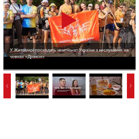
У Житомирі проходить чемпіонат України з веслування на
човнах «Дракон»