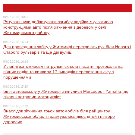
НОВИНИ ЖИТОМИРА
08.08.2026, 18:01
Рятувальники деблокували загиблу водійку, яку затисло
конструкціями авто після зіткнення з деревом у селі
Житомирського району
08.08.2026, 16:54
Для проведення забігу у Житомирі перекриють рух біля Нового і
Старого бульварів та ще дві вулиці
08.08.2026, 16:26
У липні житомирські патрульні склали півсотні протоколів на
пʼяних водіїв та виявили 17 випадків перевезення лісу з
порушеннями
08.08.2026, 15:13
Біля автовокзалу у Житомирі зіткнулися Mercedes і Yamaha, до
лікарні потрапив мотоцикліст
08.08.2026, 12:38
Внаслідок зіткнення трьох автомобілів біля райцентру
Житомирської області травмувались двоє дітей і пʼятеро
дорослих