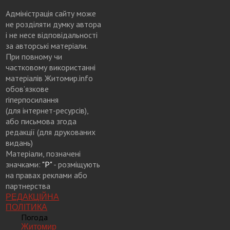
Адміністрація сайту може
не розділяти думку автора
і не несе відповідальності
за авторські матеріали.
При повному чи
частковому використанні
матеріалів Житомир.info
обов’язкове
гіперпосилання
(для інтернет-ресурсів),
або письмова згода
редакції (для друкованих
видань)
Матеріали, позначені
значками:
"Р"
- розміщують
на правах реклами або
партнерства
РЕДАКЦІЙНА
ПОЛІТИКА
Погода
Житомир