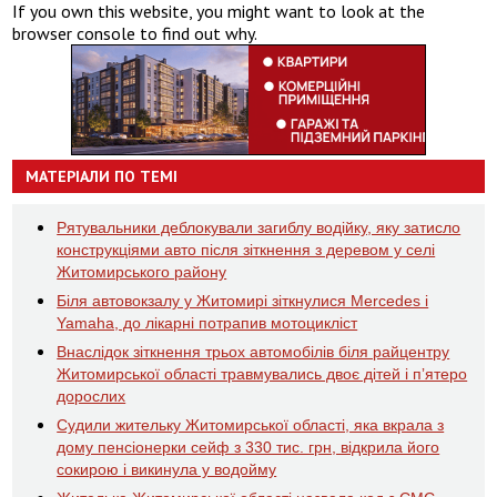
If you own this website, you might want to look at the
browser console to find out why.
МАТЕРІАЛИ ПО ТЕМІ
Рятувальники деблокували загиблу водійку, яку затисло
конструкціями авто після зіткнення з деревом у селі
Житомирського району
Біля автовокзалу у Житомирі зіткнулися Mercedes і
Yamaha, до лікарні потрапив мотоцикліст
Внаслідок зіткнення трьох автомобілів біля райцентру
Житомирської області травмувались двоє дітей і пʼятеро
дорослих
Судили жительку Житомирської області, яка вкрала з
дому пенсіонерки сейф з 330 тис. грн, відкрила його
сокирою і викинула у водойму