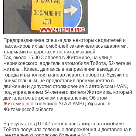
Предпраздничная спешка для некоторых водителей и
пассажиров их автомобилей заканчивалась авариями,
травмами на дорогах и госпитализацией.
Так, около 15.30 3 апреля в Житомире, на улице
Черняховского, водитель автомобиля Тойота, 52-летний
житель г. Киева, двигаясь в направлении выезда из
города и выполняя маневр левого поворота, будучи не
внимательным, не предоставил преимущество в
движении и допустил столкновение с автобусом I-VAN,
под управлением 54-летнего жителя Житомира, который
двигался во встречном направлении. Об этом
Житомир.info
сообщило УГАИ УМВД Украины в
Житомирской области.
В результате ДТП 47-летняя пассажирка автомобиля
Тойота получила телесные повреждения и доставлена в
центральную городскую больницу № 2.