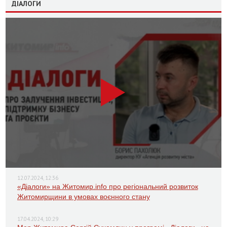
ДІАЛОГИ
12.07.2024, 12:36
«Діалоги» на Житомир.info про регіональний розвиток
Житомирщини в умовах воєнного стану
17.04.2024, 10:29