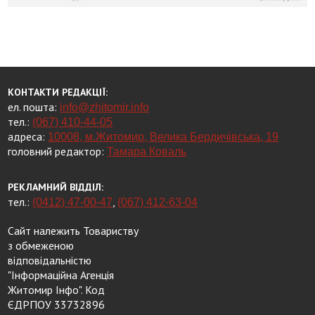
КОНТАКТИ РЕДАКЦІЇ:
ел. пошта:
info@zhitomir.info
тел.:
(067) 410-44-05
адреса:
10008, м.Житомир, Велика Бердичівська, 19
головний редактор:
Тамара Коваль
РЕКЛАМНИЙ ВІДДІЛ:
тел.:
,
(0412) 47-00-47
(067) 412-63-04
Сайт належить Товариству
з обмеженою
відповідальністю
"Інформаційна Агенція
Житомир Інфо". Код
ЄДРПОУ 33732896