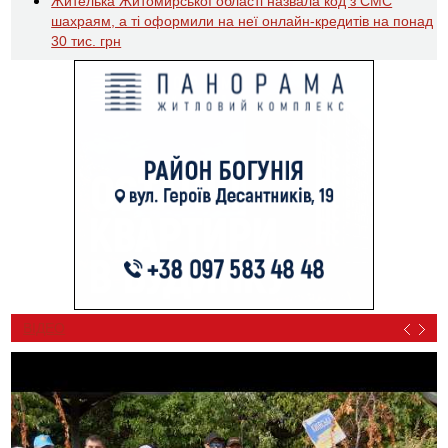
Жителька Житомирської області назвала код з СМС
шахраям, а ті оформили на неї онлайн-кредитів на понад
30 тис. грн
ВІДЕО