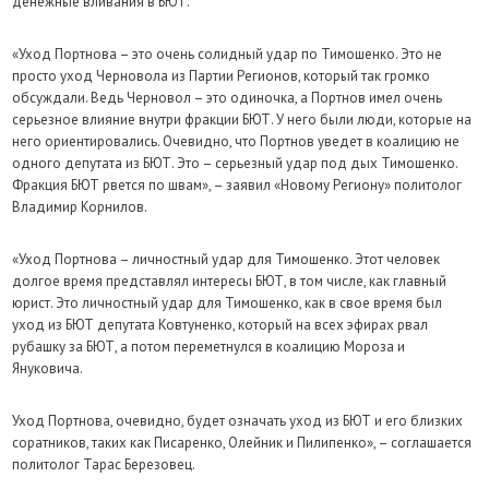
денежные вливания в БЮТ.
«Уход Портнова – это очень солидный удар по Тимошенко. Это не
просто уход Черновола из Партии Регионов, который так громко
обсуждали. Ведь Черновол – это одиночка, а Портнов имел очень
серьезное влияние внутри фракции БЮТ. У него были люди, которые на
него ориентировались. Очевидно, что Портнов уведет в коалицию не
одного депутата из БЮТ. Это – серьезный удар под дых Тимошенко.
Фракция БЮТ рвется по швам», – заявил «Новому Региону» политолог
Владимир Корнилов.
«Уход Портнова – личностный удар для Тимошенко. Этот человек
долгое время представлял интересы БЮТ, в том числе, как главный
юрист. Это личностный удар для Тимошенко, как в свое время был
уход из БЮТ депутата Ковтуненко, который на всех эфирах рвал
рубашку за БЮТ, а потом переметнулся в коалицию Мороза и
Януковича.
Уход Портнова, очевидно, будет означать уход из БЮТ и его близких
соратников, таких как Писаренко, Олейник и Пилипенко», – соглашается
политолог Тарас Березовец.