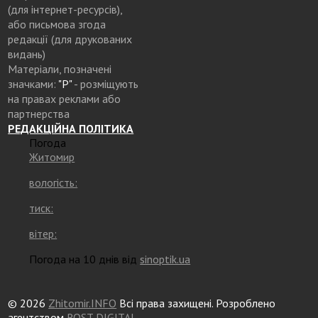
(для інтернет-ресурсів),
або письмова згода
редакції (для друкованих
видань)
Матеріали, позначені
значками:
"Р"
- розміщують
на правах реклами або
партнерства
РЕДАКЦІЙНА ПОЛІТИКА
Погода
Житомир
вологість:
тиск:
вітер:
Погода на 10 днів від
sinoptik.ua
© 2026
Zhitomir.INFO
Всі права захищені. Розроблено
агентством
ROST DIGITAL