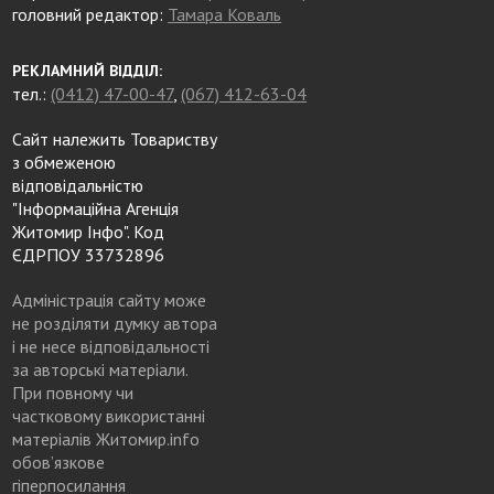
головний редактор:
Тамара Коваль
РЕКЛАМНИЙ ВІДДІЛ:
тел.:
(0412) 47-00-47
,
(067) 412-63-04
Сайт належить Товариству
з обмеженою
відповідальністю
"Інформаційна Агенція
Житомир Інфо". Код
ЄДРПОУ 33732896
Адміністрація сайту може
не розділяти думку автора
і не несе відповідальності
за авторські матеріали.
При повному чи
частковому використанні
матеріалів Житомир.info
обов’язкове
гіперпосилання