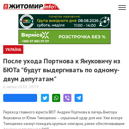
УКРАЇНА
После ухода Портнова к Януковичу из
БЮТа "будут выдергивать по одному-
двум депутатам"
6 квітня 2010, 20:39
Переход главного юриста БЮТ Андрея Портнова в лагерь Виктора
Януковича от Юлии Тимошенко – серьезный удар для нее. Уже вскоре
Тимошенко начнут покидать крупные олигархи, ранее обеспечивавшие