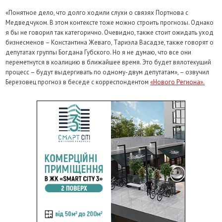
«Понятное дело, что долго ходили слухи о связях Портнова с
Медведчуком. В этом контексте тоже можно строить прогнозы. Однако
я бы не говорил так категорично. Очевидно, также стоит ожидать уход
бизнесменов – Константина Жеваго, Тариэла Васадзе, также говорят о
депутатах группы Богдана Губского. Но я не думаю, что все они
переметнутся в коалицию в ближайшее время. Это будет вялотекущий
процесс – будут выдергивать по одному-двум депутатам», – озвучил
Березовец прогноз в беседе с корреспондентом
«Нового Региона».