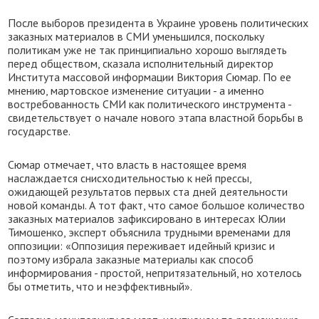
После выборов президента в Украине уровень политических
заказных материалов в СМИ уменьшился, поскольку
политикам уже не так принципиально хорошо выглядеть
перед обществом, сказала исполнительный директор
Института массовой информации Виктория Сюмар. По ее
мнению, мартовское изменение ситуации - а именно
востребованность СМИ как политического инструмента -
свидетельствует о начале нового этапа властной борьбы в
государстве.
Сюмар отмечает, что власть в настоящее время
наслаждается снисходительностью к ней прессы,
ожидающей результатов первых ста дней деятельности
новой команды. А тот факт, что самое большое количество
заказных материалов зафиксировано в интересах Юлии
Тимошенко, эксперт объяснила трудными временами для
оппозиции: «Оппозиция переживает идейный кризис и
поэтому избрала заказные материалы как способ
информирования - простой, непритязательный, но хотелось
бы отметить, что и неэффективный».