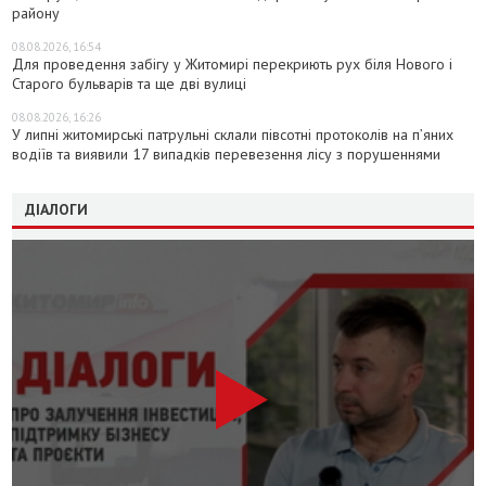
району
08.08.2026, 16:54
Для проведення забігу у Житомирі перекриють рух біля Нового і
Старого бульварів та ще дві вулиці
08.08.2026, 16:26
У липні житомирські патрульні склали півсотні протоколів на пʼяних
водіїв та виявили 17 випадків перевезення лісу з порушеннями
ДІАЛОГИ