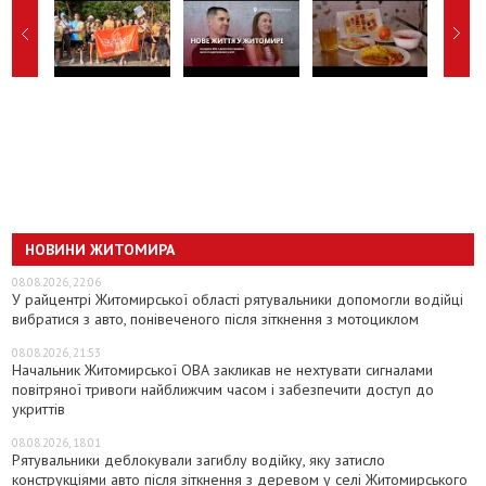
НОВИНИ ЖИТОМИРА
08.08.2026, 22:06
У райцентрі Житомирської області рятувальники допомогли водійці
вибратися з авто, понівеченого після зіткнення з мотоциклом
08.08.2026, 21:53
Начальник Житомирської ОВА закликав не нехтувати сигналами
повітряної тривоги найближчим часом і забезпечити доступ до
укриттів
08.08.2026, 18:01
Рятувальники деблокували загиблу водійку, яку затисло
конструкціями авто після зіткнення з деревом у селі Житомирського