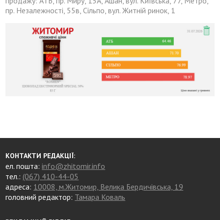
продажу: АТБ, пр. Миру, 15А, Ашан, вул. Київська, 77, Метро,
пр. Незалежності, 55в, Сільпо, вул. Житній ринок, 1
КОНТАКТИ РЕДАКЦІЇ:
ел. пошта:
info@zhitomir.info
тел.:
(067) 410-44-05
адреса:
10008, м.Житомир, Велика Бердичівська, 19
головний редактор:
Тамара Коваль