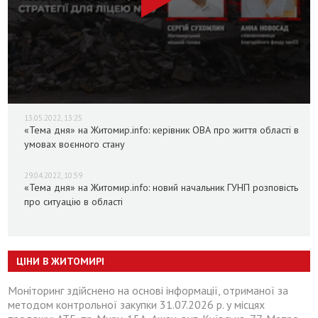
13.05.2022, 13:25
«Тема дня» на Житомир.info: керівник ОВА про життя області в
умовах воєнного стану
29.04.2022, 10:59
«Тема дня» на Житомир.info: новий начальник ГУНП розповість
про ситуацію в області
ЦІНИ В ЖИТОМИРІ
Моніторинг здійснено на основі інформації, отриманої за
методом контрольної закупки 31.07.2026 р. у місцях