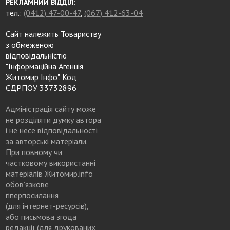
РЕКЛАМНИЙ ВІДДІЛ:
тел.:
(0412) 47-00-47
,
(067) 412-63-04
Сайт належить Товариству
з обмеженою
відповідальністю
"Інформаційна Агенція
Житомир Інфо". Код
ЄДРПОУ 33732896
Адміністрація сайту може
не розділяти думку автора
і не несе відповідальності
за авторські матеріали.
При повному чи
частковому використанні
матеріалів Житомир.info
обов’язкове
гіперпосилання
(для інтернет-ресурсів),
або письмова згода
редакції (для друкованих