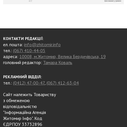
КОНТАКТИ РЕДАКЦІЇ:
ел. пошта:
info@zhitomir.info
тел.:
(067) 410-44-05
адреса:
10008, м.Житомир, Велика Бердичівська, 19
головний редактор:
Тамара Коваль
РЕКЛАМНИЙ ВІДДІЛ:
тел.:
(0412) 47-00-47
,
(067) 412-63-04
Сайт належить Товариству
з обмеженою
відповідальністю
"Інформаційна Агенція
Житомир Інфо". Код
ЄДРПОУ 33732896