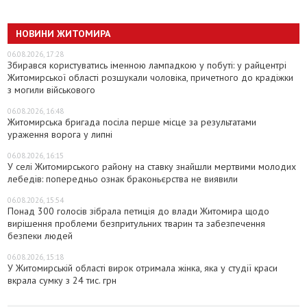
НОВИНИ ЖИТОМИРА
06.08.2026, 17:28
Збирався користуватись іменною лампадкою у побуті: у райцентрі
Житомирської області розшукали чоловіка, причетного до крадіжки
з могили військового
06.08.2026, 16:48
Житомирська бригада посіла перше місце за результатами
ураження ворога у липні
06.08.2026, 16:15
У селі Житомирського району на ставку знайшли мертвими молодих
лебедів: попередньо ознак браконьєрства не виявили
06.08.2026, 15:54
Понад 300 голосів зібрала петиція до влади Житомира щодо
вирішення проблеми безпритульних тварин та забезпечення
безпеки людей
06.08.2026, 15:18
У Житомирській області вирок отримала жінка, яка у студії краси
вкрала сумку з 24 тис. грн