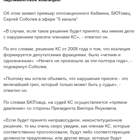
Об этом заявил премьер оппозиционного Кабмина, БЮТовец
Сергей Соболев в эфире "5 канала".
«В случае, если такое решение будет принято, мы имеем дело
с нарушением присяги членами КС», - отметил он.
По его словам, решение КС от 2008 года о том, что коалиция
формируется депутатскими фракциями, было «четким и
однозначным». «Ничего не произошло за эти полтора года», -
подчеркнул Соболев.
«Поэтому мы хотели объявить, что нарушение присяги - это
величайший грех, который только может быть у судьи», -
отметил он.
По словам БЮТовца, на судей КС осуществляется «прямое
давление» со стороны Президента Виктора Януковича.
«Если будет принято неправосудное, неконституционное
решение, то мы очень скоро увидим, как членам КС, которые
соответственно проголосовали, будут либо соответствующие
должности предложены, или другие вещи, которые будут