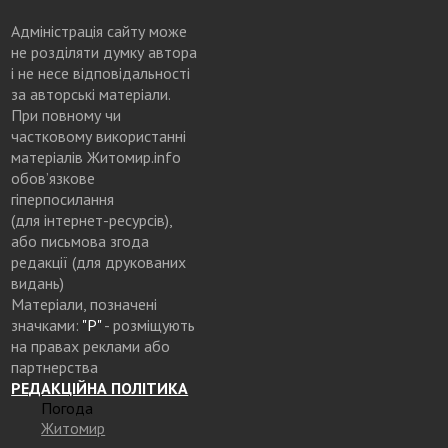
Адміністрація сайту може
не розділяти думку автора
і не несе відповідальності
за авторські матеріали.
При повному чи
частковому використанні
матеріалів Житомир.info
обов’язкове
гіперпосилання
(для інтернет-ресурсів),
або письмова згода
редакції (для друкованих
видань)
Матеріали, позначені
значками:
"Р"
- розміщують
на правах реклами або
партнерства
РЕДАКЦІЙНА ПОЛІТИКА
Погода
Житомир