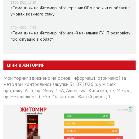
13.05.2022, 13:25
«Тема дня» на Житомир.info: керівник ОВА про життя області в
умовах воєнного стану
29.04.2022, 10:59
«Тема дня» на Житомир.info: новий начальник ГУНП розповість
про ситуацію в області
ЦІНИ В ЖИТОМИРІ
Моніторинг здійснено на основі інформації, отриманої за
методом контрольної закупки 31.07.2026 р. у місцях
продажу: АТБ, пр. Миру, 15А, Ашан, вул. Київська, 77, Метро,
пр. Незалежності, 55в, Сільпо, вул. Житній ринок, 1