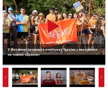
У Житомирі проходить чемпіонат України з веслування
на човнах «Дракон»