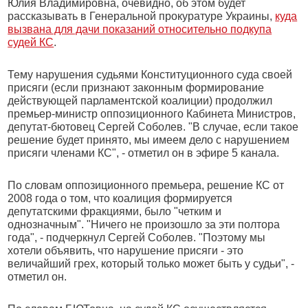
Юлия Владимировна, очевидно, об этом будет
рассказывать в Генеральной прокуратуре Украины,
куда
вызвана для дачи показаний относительно подкупа
судей КС
.
Тему нарушения судьями Конституционного суда своей
присяги (если признают законным формирование
действующей парламентской коалиции) продолжил
премьер-министр оппозиционного Кабинета Министров,
депутат-бютовец Сергей Соболев. "В случае, если такое
решение будет принято, мы имеем дело с нарушением
присяги членами КС", - отметил он в эфире 5 канала.
По словам оппозиционного премьера, решение КС от
2008 года о том, что коалиция формируется
депутатскими фракциями, было "четким и
однозначным". "Ничего не произошло за эти полтора
года", - подчеркнул Сергей Соболев. "Поэтому мы
хотели объявить, что нарушение присяги - это
величайший грех, который только может быть у судьи", -
отметил он.