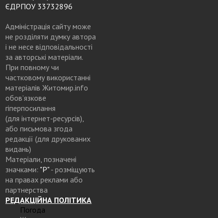
ЄДРПОУ 33732896
Адміністрація сайту може
не розділяти думку автора
і не несе відповідальності
за авторські матеріали.
При повному чи
частковому використанні
матеріалів Житомир.info
обов’язкове
гіперпосилання
(для інтернет-ресурсів),
або письмова згода
редакції (для друкованих
видань)
Матеріали, позначені
значками:
"Р"
- розміщують
на правах реклами або
партнерства
РЕДАКЦІЙНА ПОЛІТИКА
Погода