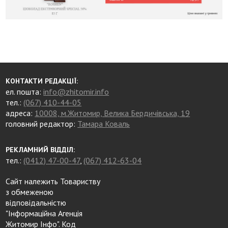
КОНТАКТИ РЕДАКЦІЇ:
ел. пошта:
info@zhitomir.info
тел.:
(067) 410-44-05
адреса:
10008, м.Житомир, Велика Бердичівська, 19
головний редактор:
Тамара Коваль
РЕКЛАМНИЙ ВІДДІЛ:
тел.:
(0412) 47-00-47
,
(067) 412-63-04
Сайт належить Товариству
з обмеженою
відповідальністю
"Інформаційна Агенція
Житомир Інфо". Код