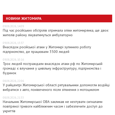
НОВИНИ ЖИТОМИРА
09.08.2026, 14:09
Під час російських обстрілів отримала опіки житомирянка, ще двоє
жителів району лікуватимуться амбулаторно
09.08.2026, 13:37
Внаслідок російської атаки у Житомирі зупинило роботу
підприємство, де працювали 3500 людей
09.08.2026, 10:16
Троє людей постраждали внаслідок атаки рф по Житомирській
громаді: є влучання у цивільну інфраструктуру, підприємства і
будинок
08.08.2026, 22:06
У райцентрі Житомирської області рятувальники допомогли водійці
вибратися з авто, понівеченого після зіткнення з мотоциклом
08.08.2026, 21:53
Начальник Житомирської ОВА закликав не нехтувати сигналами
повітряної тривоги найближчим часом і забезпечити доступ до
укриттів