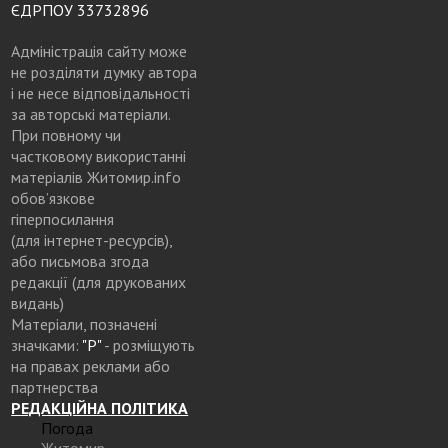
ЄДРПОУ 33732896
Адміністрація сайту може
не розділяти думку автора
і не несе відповідальності
за авторські матеріали.
При повному чи
частковому використанні
матеріалів Житомир.info
обов’язкове
гіперпосилання
(для інтернет-ресурсів),
або письмова згода
редакції (для друкованих
видань)
Матеріали, позначені
значками:
"Р"
- розміщують
на правах реклами або
партнерства
РЕДАКЦІЙНА ПОЛІТИКА
Погода
Житомир