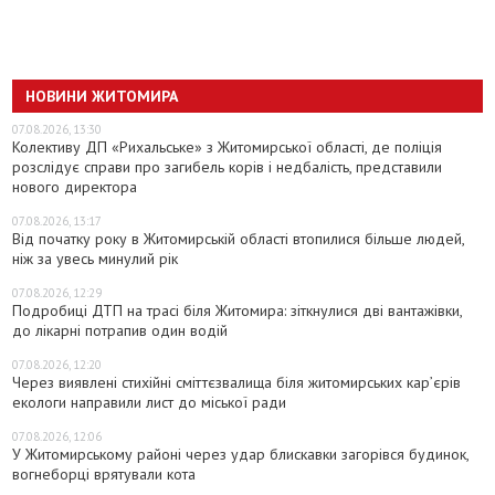
НОВИНИ ЖИТОМИРА
07.08.2026, 13:30
Колективу ДП «Рихальське» з Житомирської області, де поліція
розслідує справи про загибель корів і недбалість, представили
нового директора
07.08.2026, 13:17
Від початку року в Житомирській області втопилися більше людей,
ніж за увесь минулий рік
07.08.2026, 12:29
Подробиці ДТП на трасі біля Житомира: зіткнулися дві вантажівки,
до лікарні потрапив один водій
07.08.2026, 12:20
Через виявлені стихійні сміттєзвалища біля житомирських кар’єрів
екологи направили лист до міської ради
07.08.2026, 12:06
У Житомирському районі через удар блискавки загорівся будинок,
вогнеборці врятували кота