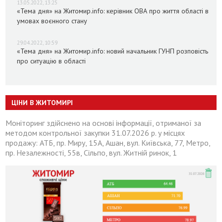
13.05.2022, 13:25
«Тема дня» на Житомир.info: керівник ОВА про життя області в
умовах воєнного стану
29.04.2022, 10:59
«Тема дня» на Житомир.info: новий начальник ГУНП розповість
про ситуацію в області
ЦІНИ В ЖИТОМИРІ
Моніторинг здійснено на основі інформації, отриманої за
методом контрольної закупки 31.07.2026 р. у місцях
продажу: АТБ, пр. Миру, 15А, Ашан, вул. Київська, 77, Метро,
пр. Незалежності, 55в, Сільпо, вул. Житній ринок, 1