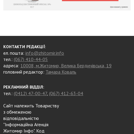
КОНТАКТИ РЕДАКЦІЇ:
ел. пошта:
info@zhitomir.info
тел.:
(067) 410-44-05
адреса:
10008, м.Житомир, Велика Бердичівська, 19
головний редактор:
Тамара Коваль
РЕКЛАМНИЙ ВІДДІЛ:
тел.:
(0412) 47-00-47
,
(067) 412-63-04
Сайт належить Товариству
з обмеженою
відповідальністю
"Інформаційна Агенція
Житомир Інфо". Код