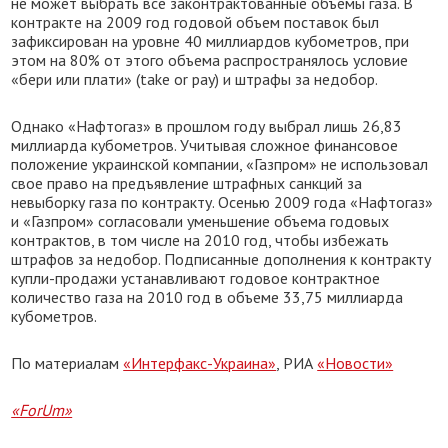
не может выбрать все законтрактованные объемы газа. В
контракте на 2009 год годовой объем поставок был
зафиксирован на уровне 40 миллиардов кубометров, при
этом на 80% от этого объема распространялось условие
«бери или плати» (take or pay) и штрафы за недобор.
Однако «Нафтогаз» в прошлом году выбрал лишь 26,83
миллиарда кубометров. Учитывая сложное финансовое
положение украинской компании, «Газпром» не использовал
свое право на предъявление штрафных санкций за
невыборку газа по контракту. Осенью 2009 года «Нафтогаз»
и «Газпром» согласовали уменьшение объема годовых
контрактов, в том числе на 2010 год, чтобы избежать
штрафов за недобор. Подписанные дополнения к контракту
купли-продажи устанавливают годовое контрактное
количество газа на 2010 год в объеме 33,75 миллиарда
кубометров.
По материалам
«Интерфакс-Украина»
, РИА
«Новости»
«ForUm»