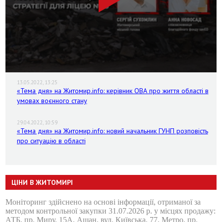
13.05.2022, 13:25
«Тема дня» на Житомир.info: керівник ОВА про життя області в
умовах воєнного стану
29.04.2022, 10:59
«Тема дня» на Житомир.info: новий начальник ГУНП розповість
про ситуацію в області
ЦІНИ В ЖИТОМИРІ
Моніторинг здійснено на основі інформації, отриманої за
методом контрольної закупки 31.07.2026 р. у місцях продажу:
АТБ, пр. Миру, 15А, Ашан, вул. Київська, 77, Метро, пр.