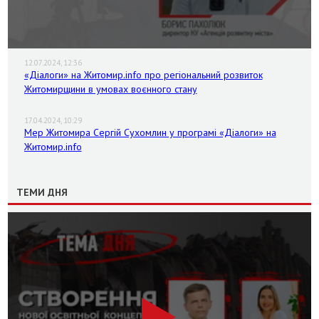
12.07.2024, 12:36
«Діалоги» на Житомир.info про регіональний розвиток
Житомирщини в умовах воєнного стану
17.04.2024, 10:29
Мер Житомира Сергій Сухомлин у програмі «Діалоги» на
Житомир.info
ТЕМИ ДНЯ