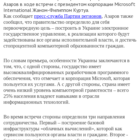
Азаров в ходе встречи с президентом корпорации Microsoft
International Жаном-Филиппом Куртуа.
Как сообщает
пресс-служба Партии регионов
, Азаров также
сообщил, что правительство определило для себя
первоочередную цель – построить в Украине электронное
государственное управление, к реализации которого будут
задействованы все органы исполнительной власти, и достичь
стопроцентной компьютерной образованности граждан.
По словам премьера, особенности Украины заключаются в
том, что, с одной стороны, государство имеет
высококвалифицированных разработчиков программного
обеспечения, что отмечает и корпорация Microsoft, которая
пользуется их услугами. А с другой стороны, страна имеет
очень низкий уровень компьютерной грамотности – всего
25% населения владеют навыками в отрасли
информационных технологий.
Во время встречи стороны определили три направления
сотрудничества. Первый – построение базовой
инфраструктуры «облачных вычислений», которой как
сервисом пользуются органы власти и граждане. Второе -