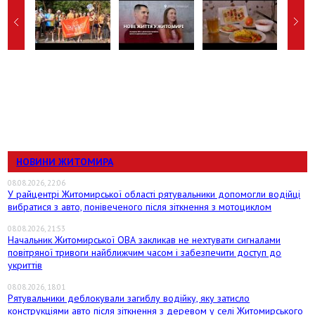
НОВИНИ ЖИТОМИРА
08.08.2026, 22:06
У райцентрі Житомирської області рятувальники допомогли водійці
вибратися з авто, понівеченого після зіткнення з мотоциклом
08.08.2026, 21:53
Начальник Житомирської ОВА закликав не нехтувати сигналами
повітряної тривоги найближчим часом і забезпечити доступ до
укриттів
08.08.2026, 18:01
Рятувальники деблокували загиблу водійку, яку затисло
конструкціями авто після зіткнення з деревом у селі Житомирського