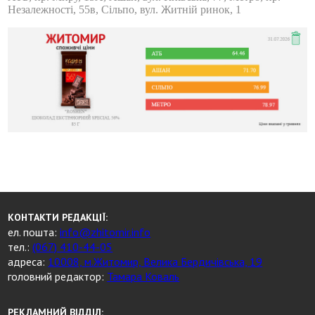
Незалежності, 55в, Сільпо, вул. Житній ринок, 1
КОНТАКТИ РЕДАКЦІЇ:
ел. пошта:
info@zhitomir.info
тел.:
(067) 410-44-05
адреса:
10008, м.Житомир, Велика Бердичівська, 19
головний редактор:
Тамара Коваль
РЕКЛАМНИЙ ВІДДІЛ: