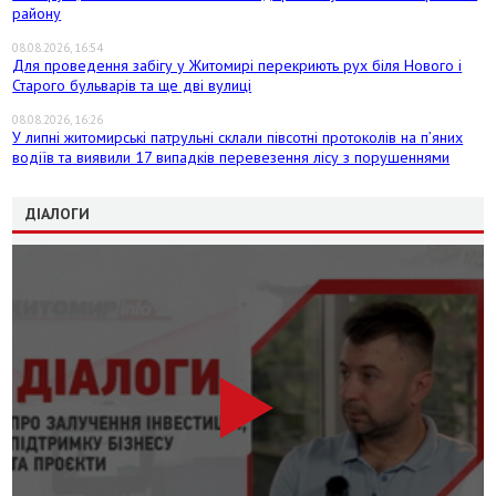
району
08.08.2026, 16:54
Для проведення забігу у Житомирі перекриють рух біля Нового і
Старого бульварів та ще дві вулиці
08.08.2026, 16:26
У липні житомирські патрульні склали півсотні протоколів на пʼяних
водіїв та виявили 17 випадків перевезення лісу з порушеннями
ДІАЛОГИ