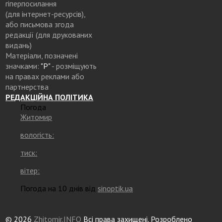
гіперпосилання
(для інтернет-ресурсів),
або письмова згода
редакції (для друкованих
видань)
Матеріали, позначені
значками:
"Р"
- розміщують
на правах реклами або
партнерства
РЕДАКЦІЙНА ПОЛІТИКА
Погода
Житомир
вологість:
тиск:
вітер:
Погода на 10 днів від
sinoptik.ua
© 2026
Zhitomir.INFO
Всі права захищені. Розроблено