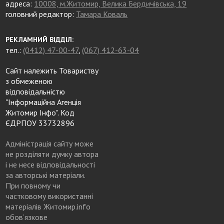
адреса:
10008, м.Житомир, Велика Бердичівська, 19
головний редактор:
Тамара Коваль
РЕКЛАМНИЙ ВІДДІЛ:
тел.:
(0412) 47-00-47
,
(067) 412-63-04
Сайт належить Товариству
з обмеженою
відповідальністю
"Інформаційна Агенція
Житомир Інфо". Код
ЄДРПОУ 33732896
Адміністрація сайту може
не розділяти думку автора
і не несе відповідальності
за авторські матеріали.
При повному чи
частковому використанні
матеріалів Житомир.info
обов’язкове