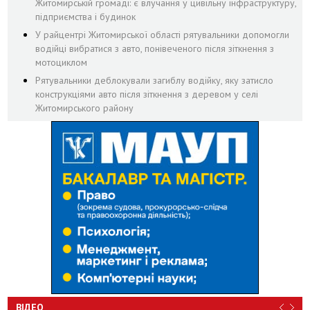
Житомирській громаді: є влучання у цивільну інфраструктуру,
підприємства і будинок
У райцентрі Житомирської області рятувальники допомогли
водійці вибратися з авто, понівеченого після зіткнення з
мотоциклом
Рятувальники деблокували загиблу водійку, яку затисло
конструкціями авто після зіткнення з деревом у селі
Житомирського району
ВІДЕО