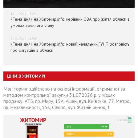
13.05.2022, 13:25
«Тема дня» на Житомир.info: керівник ОВА про життя області в
умовах воєнного стану
29.04.2022, 10:59
«Тема дня» на Житомир.info: новий начальник ГУНП розповість
про ситуацію в області
ЦІНИ В ЖИТОМИРІ
Моніторинг здійснено на основі інформації, отриманої за
методом контрольної закупки 31.07.2026 р. у місцях
продажу: АТБ, пр. Миру, 15А, Ашан, вул. Київська, 77, Метро,
пр. Незалежності, 55в, Сільпо, вул. Житній ринок, 1