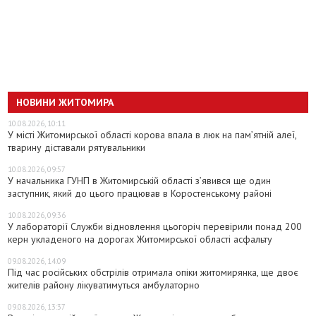
НОВИНИ ЖИТОМИРА
10.08.2026, 10:11
У місті Житомирської області корова впала в люк на пам’ятній алеї,
тварину діставали рятувальники
10.08.2026, 09:57
У начальника ГУНП в Житомирській області з’явився ще один
заступник, який до цього працював в Коростенському районі
10.08.2026, 09:36
У лабораторії Служби відновлення цьогоріч перевірили понад 200
керн укладеного на дорогах Житомирської області асфальту
09.08.2026, 14:09
Під час російських обстрілів отримала опіки житомирянка, ще двоє
жителів району лікуватимуться амбулаторно
09.08.2026, 13:37