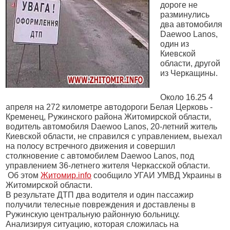
дороге не
разминулись
два автомобиля
Daewoo Lanos,
один из
Киевской
области, другой
из Черкащины.
Около 16.25 4
апреля на 272 километре автодороги Белая Церковь -
Кременец, Ружинского района Житомирской области,
водитель автомобиля Daewoo Lanos, 20-летний житель
Киевской области, не справился с управлением, выехал
на полосу встречного движения и совершил
столкновение с автомобилем Daewoo Lanos, под
управлением 36-летнего жителя Черкасской области.
Об этом
Житомир.info
сообщило УГАИ УМВД Украины в
Житомирской области.
В результате ДТП два водителя и один пассажир
получили телесные повреждения и доставлены в
Ружинскую центральную районную больницу.
Анализируя ситуацию, которая сложилась на