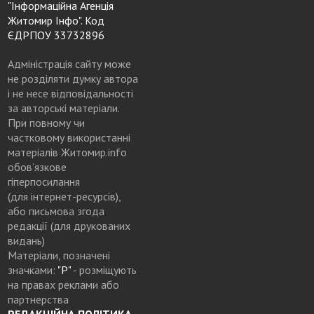
"Інформаційна Агенція
Житомир Інфо". Код
ЄДРПОУ 33732896
Адміністрація сайту може
не розділяти думку автора
і не несе відповідальності
за авторські матеріали.
При повному чи
частковому використанні
матеріалів Житомир.info
обов’язкове
гіперпосилання
(для інтернет-ресурсів),
або письмова згода
редакції (для друкованих
видань)
Матеріали, позначені
значками:
"Р"
- розміщують
на правах реклами або
партнерства
РЕДАКЦІЙНА ПОЛІТИКА