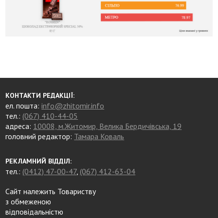
КОНТАКТИ РЕДАКЦІЇ:
ел. пошта:
info@zhitomir.info
тел.:
(067) 410-44-05
адреса:
10008, м.Житомир, Велика Бердичівська, 19
головний редактор:
Тамара Коваль
РЕКЛАМНИЙ ВІДДІЛ:
тел.:
(0412) 47-00-47
,
(067) 412-63-04
Сайт належить Товариству
з обмеженою
відповідальністю