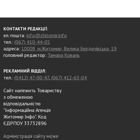
КОНТАКТИ РЕДАКЦІЇ:
ел. пошта:
info@zhitomir.info
тел.:
(067) 410-44-05
адреса:
10008, м.Житомир, Велика Бердичівська, 19
головний редактор:
Тамара Коваль
РЕКЛАМНИЙ ВІДДІЛ:
тел.:
(0412) 47-00-47
,
(067) 412-63-04
Сайт належить Товариству
з обмеженою
відповідальністю
"Інформаційна Агенція
Житомир Інфо". Код
ЄДРПОУ 33732896
Адміністрація сайту може