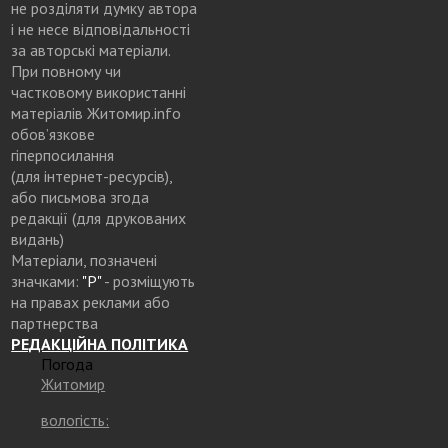
не розділяти думку автора
і не несе відповідальності
за авторські матеріали.
При повному чи
частковому використанні
матеріалів Житомир.info
обов’язкове
гіперпосилання
(для інтернет-ресурсів),
або письмова згода
редакції (для друкованих
видань)
Матеріали, позначені
значками:
"Р"
- розміщують
на правах реклами або
партнерства
РЕДАКЦІЙНА ПОЛІТИКА
Погода
Житомир
вологість: