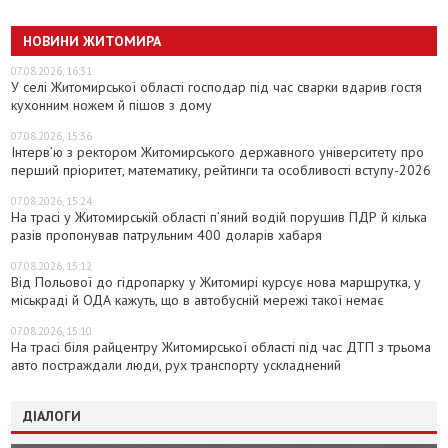
НОВИНИ ЖИТОМИРА
07.08.2026, 16:31
У селі Житомирської області господар під час сварки вдарив гостя
кухонним ножем й пішов з дому
07.08.2026, 15:36
Інтерв’ю з ректором Житомирського державного університету про
перший пріоритет, математику, рейтинги та особливості вступу-2026
07.08.2026, 15:24
На трасі у Житомирській області п’яний водій порушив ПДР й кілька
разів пропонував патрульним 400 доларів хабаря
07.08.2026, 15:12
Від Польової до гідропарку у Житомирі курсує нова маршрутка, у
міськраді й ОДА кажуть, що в автобусній мережі такої немає
07.08.2026, 15:10
На трасі біля райцентру Житомирської області під час ДТП з трьома
авто постраждали люди, рух транспорту ускладнений
ДІАЛОГИ