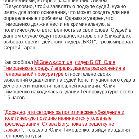
обвинениями, которые заканчивались ничем.
"Безусловно, чтобы заявлять о подкупе судей, нужно
иметь для этого основания, что может создать для нее
определенные проблемы. Однако я уверен, что
Тимошенко должна нести не криминальную, а
политическую ответственность за свои слова. Судьей в
данном случае будут граждане, которые на ближайших
выборах оценят действия лидера БЮТ", - резюмировал
Сергей Таран.
Как сообщал
MIGnews.com.ua
,
лидер БЮТ Юлия
Тимошенко в среду, 7 апреля, давала разъяснения в
Генеральной прокуратуре
относительно своих
заявлений о давлении на судей Конституционного суда в
деле о легитимности нынешней коалиции. Юлия
Тимошенко находилась в здании Генпрокуратуры около
1,5 часов.
"
Досадно, что сегодня за политические убеждения и
политическую позицию начинаются уголовные
преследования. Слава Богу, пока за решетку не
сажают
", – сказала Юлия Тимошенко, выйдя из здания
Генпрокуратуры.