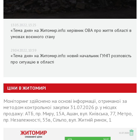
13.05.2022, 13:25
«Тема дня» на Житомир.info: керівник ОВА про життя області в
умовах воєнного стану
29.04.2022, 10:59
«Тема дня» на Житомир.info: новий начальник ГУНП розповість
про ситуацію в області
ЦІНИ В ЖИТОМИРІ
Моніторинг здійснено на основі інформації, отриманої за
методом контрольної закупки 31.07.2026 р. у місцях
продажу: АТБ, пр. Миру, 15А, Ашан, вул. Київська, 77, Метро,
пр. Незалежності, 55в, Сільпо, вул. Житній ринок, 1