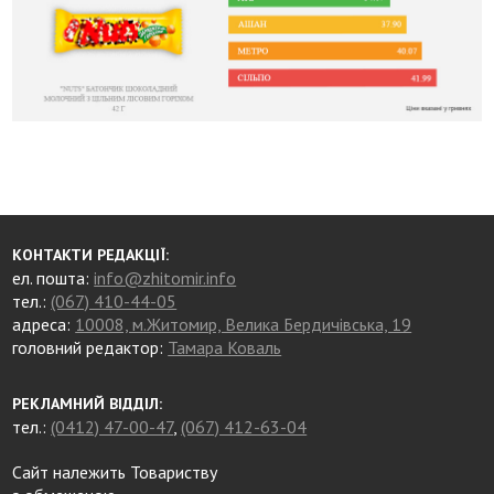
КОНТАКТИ РЕДАКЦІЇ:
ел. пошта:
info@zhitomir.info
тел.:
(067) 410-44-05
адреса:
10008, м.Житомир, Велика Бердичівська, 19
головний редактор:
Тамара Коваль
РЕКЛАМНИЙ ВІДДІЛ:
тел.:
(0412) 47-00-47
,
(067) 412-63-04
Сайт належить Товариству