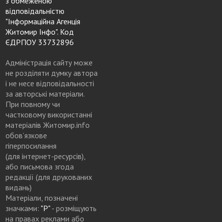
з обмеженою
відповідальністю
"Інформаційна Агенція
Житомир Інфо". Код
ЄДРПОУ 33732896
Адміністрація сайту може
не розділяти думку автора
і не несе відповідальності
за авторські матеріали.
При повному чи
частковому використанні
матеріалів Житомир.info
обов’язкове
гіперпосилання
(для інтернет-ресурсів),
або письмова згода
редакції (для друкованих
видань)
Матеріали, позначені
значками:
"Р"
- розміщують
на правах реклами або