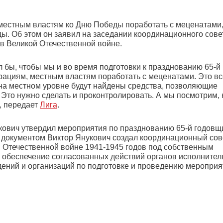
местным властям ко Дню Победы поработать с меценатами
оды. Об этом он заявил на заседании координационного сове
в Великой Отечественной войне.
л бы, чтобы мы и во время подготовки к празднованию 65-й
ациям, местным властям поработать с меценатами. Это вс
о на местном уровне будут найдены средства, позволяющие
 Это нужно сделать и проконтролировать. А мы посмотрим, 
", передает
Лига
.
кович утвердил мероприятия по празднованию 65-й годов
документом Виктор Янукович создал координационный сов
 Отечественной войне 1941-1945 годов под собственным
я обеспечение согласованных действий органов исполнител
дений и организаций по подготовке и проведению мероприя