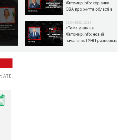
Житомир.info: керівник
ОВА про життя області в
умовах воєнного стану
29.04.2022, 10:59
«Тема дня» на
Житомир.info: новий
начальник ГУНП розповість
про ситуацію в області
: АТБ,