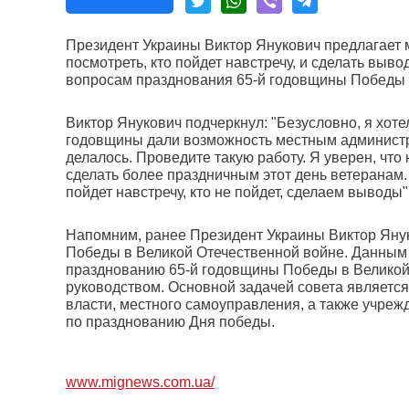
Президент Украины Виктор Янукович предлагает 
посмотреть, кто пойдет навстречу, и сделать выв
вопросам празднования 65-й годовщины Победы 
Виктор Янукович подчеркнул: "Безусловно, я хоте
годовщины дали возможность местным администр
делалось. Проведите такую работу. Я уверен, чт
сделать более праздничным этот день ветеранам.
пойдет навстречу, кто не пойдет, сделаем выводы
Напомним, ранее Президент Украины Виктор Яну
Победы в Великой Отечественной войне. Данным 
празднованию 65-й годовщины Победы в Великой
руководством. Основной задачей совета являетс
власти, местного самоуправления, а также учреж
по празднованию Дня победы.
www.mignews.com.ua/