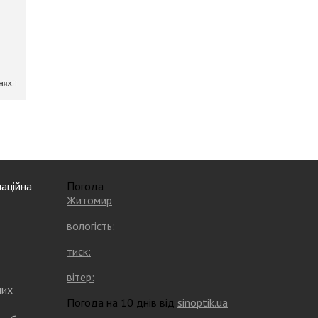
аційна
Погода
Житомир
вологість:
тиск:
вітер:
них
Погода на 10 днів від
sinoptik.ua