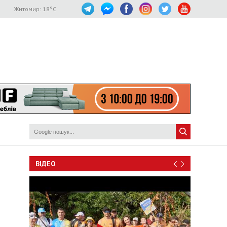
Житомир:
18
°C
ВІДЕО