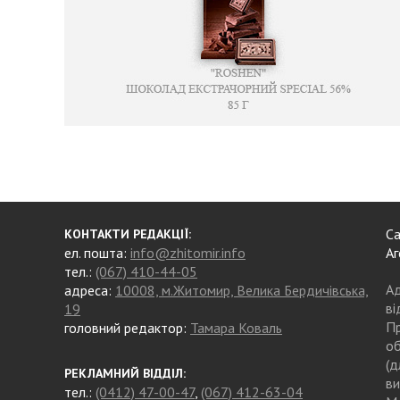
Са
КОНТАКТИ РЕДАКЦІЇ:
ел. пошта:
info@zhitomir.info
Аг
тел.:
(067) 410-44-05
Ад
адреса:
10008, м.Житомир, Велика Бердичівська,
ві
19
Пр
головний редактор:
Тамара Коваль
об
(д
РЕКЛАМНИЙ ВІДДІЛ:
ви
тел.:
(0412) 47-00-47
,
(067) 412-63-04