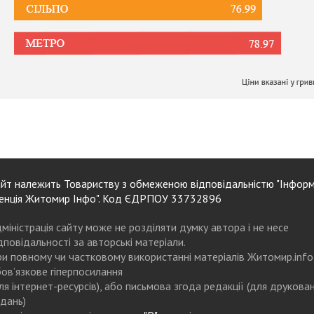
йт належить Товариству з обмеженою відповідальністю "Інформ
енція Житомир Інфо". Код ЄДРПОУ 33732896
міністрація сайту може не розділяти думку автора і не несе
дповідальності за авторські матеріали.
и повному чи частковому використанні матеріалів Житомир.info
ов’язкове гіперпосилання
ля інтернет-ресурсів), або письмова згода редакції (для друкова
дань)