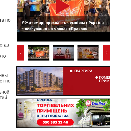
,
та по
У Житомирі проходить чемпіонат України
з веслування на човнах «Дракон»
егда
кто
щины
ет по
ьной
тий