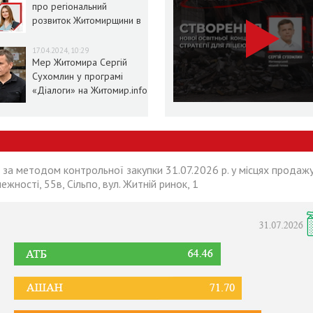
про регіональний
розвиток Житомирщини в
умовах воєнного стану
17.04.2024, 10:29
Мер Житомира Сергій
Сухомлин у програмі
«Діалоги» на Житомир.info
 за методом контрольної закупки 31.07.2026 р. у місцях продажу
лежності, 55в, Сільпо, вул. Житній ринок, 1