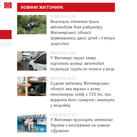
у
НОВИНИ ЖИТОМИРА
08.08.2026, 12:38
Внаслідок зіткнення трьох
автомобілів біля райцентру
Житомирської області
травмувались двоє дітей і пʼятеро
дорослих
08.08.2026, 11:55
У Житомирі через зливу
підтопило вулиці: автомобілі
подекуди їздять по колеса у воді
08.08.2026, 10:33
Судили жительку Житомирської
області, яка вкрала з дому
пенсіонерки сейф з 330 тис. грн,
відкрила його сокирою і викинула
у водойму
07.08.2026, 20:12
У Житомирі проходить чемпіонат
України з веслування на човнах
«Дракон»