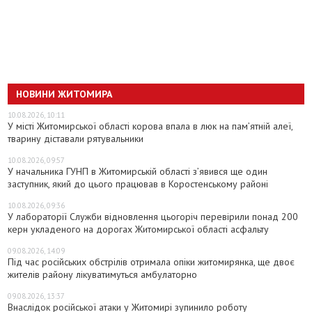
НОВИНИ ЖИТОМИРА
10.08.2026, 10:11
У місті Житомирської області корова впала в люк на пам’ятній алеї,
тварину діставали рятувальники
10.08.2026, 09:57
У начальника ГУНП в Житомирській області з’явився ще один
заступник, який до цього працював в Коростенському районі
10.08.2026, 09:36
У лабораторії Служби відновлення цьогоріч перевірили понад 200
керн укладеного на дорогах Житомирської області асфальту
09.08.2026, 14:09
Під час російських обстрілів отримала опіки житомирянка, ще двоє
жителів району лікуватимуться амбулаторно
09.08.2026, 13:37
Внаслідок російської атаки у Житомирі зупинило роботу