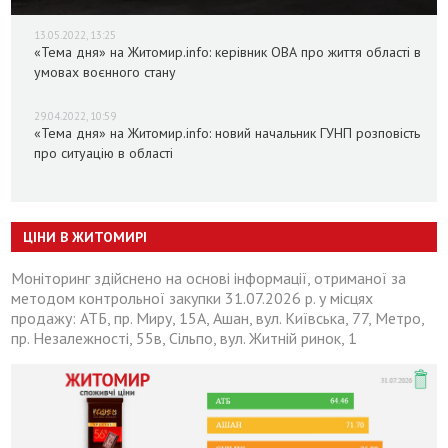
13.05.2022, 13:25
«Тема дня» на Житомир.info: керівник ОВА про життя області в
умовах воєнного стану
29.04.2022, 10:59
«Тема дня» на Житомир.info: новий начальник ГУНП розповість
про ситуацію в області
ЦІНИ В ЖИТОМИРІ
Моніторинг здійснено на основі інформації, отриманої за
методом контрольної закупки 31.07.2026 р. у місцях
продажу: АТБ, пр. Миру, 15А, Ашан, вул. Київська, 77, Метро,
пр. Незалежності, 55в, Сільпо, вул. Житній ринок, 1