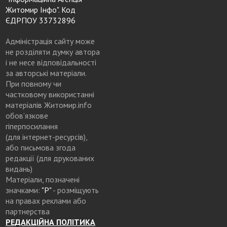
Житомир Інфо". Код
ЄДРПОУ 33732896
Адміністрація сайту може
не розділяти думку автора
і не несе відповідальності
за авторські матеріали.
При повному чи
частковому використанні
матеріалів Житомир.info
обов’язкове
гіперпосилання
(для інтернет-ресурсів),
або письмова згода
редакції (для друкованих
видань)
Матеріали, позначені
значками:
"Р"
- розміщують
на правах реклами або
партнерства
РЕДАКЦІЙНА ПОЛІТИКА