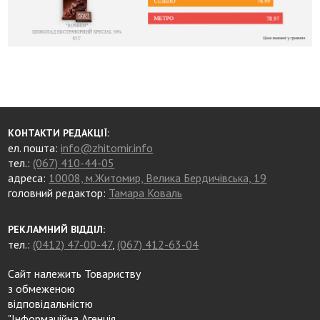
КОНТАКТИ РЕДАКЦІЇ:
ел. пошта:
info@zhitomir.info
тел.:
(067) 410-44-05
адреса:
10008, м.Житомир, Велика Бердичівська, 19
головний редактор:
Тамара Коваль
РЕКЛАМНИЙ ВІДДІЛ:
тел.:
(0412) 47-00-47
,
(067) 412-63-04
Сайт належить Товариству
з обмеженою
відповідальністю
"Інформаційна Агенція