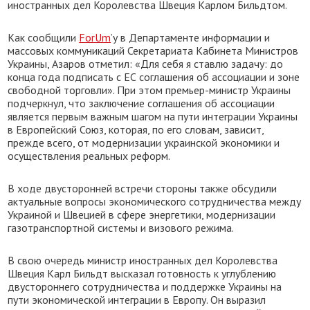
иностранных дел Королевства Швеция Карлом Бильдтом.
Как сообщили
ForUm
’у в Департаменте информации и
массовых коммуникаций Секретариата Кабинета Министров
Украины, Азаров отметил: «Для себя я ставлю задачу: до
конца года подписать с ЕС соглашения об ассоциации и зоне
свободной торговли». При этом премьер-министр Украины
подчеркнул, что заключение соглашения об ассоциации
является первым важным шагом на пути интеграции Украины
в Европейский Союз, которая, по его словам, зависит,
прежде всего, от модернизации украинской экономики и
осуществления реальных реформ.
В ходе двусторонней встречи стороны также обсудили
актуальные вопросы экономического сотрудничества между
Украиной и Швецией в сфере энергетики, модернизации
газотранспортной системы и визового режима.
В свою очередь министр иностранных дел Королевства
Швеция Карл Бильдт высказал готовность к углублению
двустороннего сотрудничества и поддержке Украины на
пути экономической интеграции в Европу. Он выразил