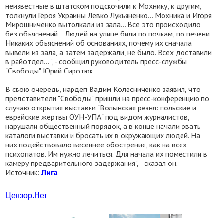
неизвестные в штатском подскочили к Мохнику, к другим,
толкнули Героя Украины Левко Лукьяненко... Мохника и Игоря
Мирошниченко вытолкали из зала... Все это происходило
без объяснений... Людей на улице били по почкам, по печени.
Никаких объяснений об основаниях, почему их сначала
вывели из зала, а затем задержали, не было. Всех доставили
в райотдел... ", - сообщил руководитель пресс-службы
"Свободы" Юрий Сиротюк.
В свою очередь, нардеп Вадим Колесниченко заявил, что
представители "Свободы" пришли на пресс-конференцию по
случаю открытия выставки "Волынская резня: польские и
еврейские жертвы ОУН-УПА" под видом журналистов,
нарушали общественный порядок, а в конце начали рвать
каталоги выставки и бросать их в окружающих людей. На
них подействовало весеннее обострение, как на всех
психопатов. Им нужно лечиться. Для начала их поместили в
камеру предварительного задержания", - сказал он.
Источник:
Лига
Цензор.
Нет