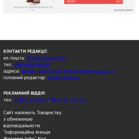
КОНТАКТИ РЕДАКЦІЇ:
ел. пошта:
info@zhitomir.info
тел.:
(067) 410-44-05
адреса:
10008, м.Житомир, Велика Бердичівська, 19
головний редактор:
Тамара Коваль
РЕКЛАМНИЙ ВІДДІЛ:
тел.:
(0412) 47-00-47
,
(067) 412-63-04
Сайт належить Товариству
з обмеженою
відповідальністю
"Інформаційна Агенція
Житомир Інфо". Код