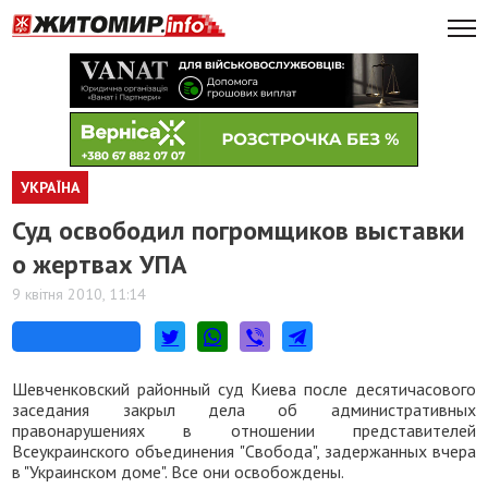
УКРАЇНА
Суд освободил погромщиков выставки
о жертвах УПА
9 квітня 2010, 11:14
Шевченковский районный суд Киева после десятичасового
заседания закрыл дела об административных
правонарушениях в отношении представителей
Всеукраинского объединения "Свобода", задержанных вчера
в "Украинском доме". Все они освобождены.