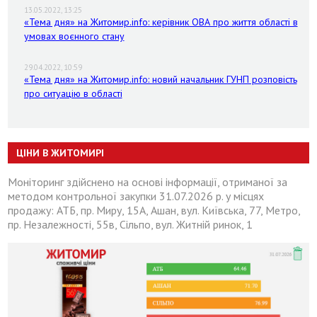
13.05.2022, 13:25
«Тема дня» на Житомир.info: керівник ОВА про життя області в
умовах воєнного стану
29.04.2022, 10:59
«Тема дня» на Житомир.info: новий начальник ГУНП розповість
про ситуацію в області
ЦІНИ В ЖИТОМИРІ
Моніторинг здійснено на основі інформації, отриманої за
методом контрольної закупки 31.07.2026 р. у місцях
продажу: АТБ, пр. Миру, 15А, Ашан, вул. Київська, 77, Метро,
пр. Незалежності, 55в, Сільпо, вул. Житній ринок, 1