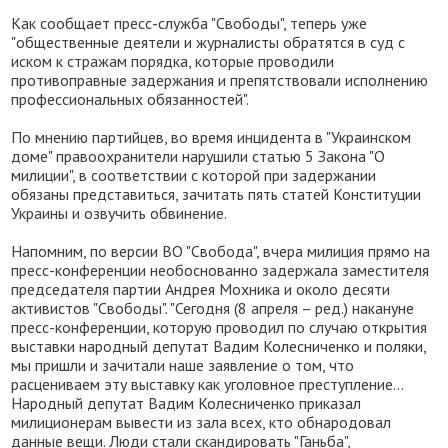
Как сообщает пресс-служба "Свободы", теперь уже
"общественные деятели и журналисты обратятся в суд с
иском к стражам порядка, которые проводили
противоправные задержания и препятствовали исполнению
профессиональных обязанностей".
По мнению партийцев, во время инцидента в "Украинском
доме" правоохранители нарушили статью 5 Закона "О
милиции", в соответствии с которой при задержании
обязаны представиться, зачитать пять статей Конституции
Украины и озвучить обвинение.
Напомним, по версии ВО "Свобода", вчера милиция прямо на
пресс-конференции необоснованно задержала заместителя
председателя партии Андрея Мохника и около десяти
активистов "Свободы". "Сегодня (8 апреля – ред.) накануне
пресс-конференции, которую проводил по случаю открытия
выставки народный депутат Вадим Колесниченко и поляки,
мы пришли и зачитали наше заявление о том, что
расцениваем эту выставку как уголовное преступление...
Народный депутат Вадим Колесниченко приказал
милиционерам вывести из зала всех, кто обнародовал
данные вещи. Люди стали скандировать "Ганьба",