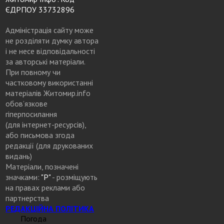
ЄДРПОУ 33732896
Адміністрація сайту може
не розділяти думку автора
і не несе відповідальності
за авторські матеріали.
При повному чи
частковому використанні
матеріалів Житомир.info
обов’язкове
гіперпосилання
(для інтернет-ресурсів),
або письмова згода
редакції (для друкованих
видань)
Матеріали, позначені
значками:
"Р"
- розміщують
на правах реклами або
партнерства
РЕДАКЦІЙНА ПОЛІТИКА
Погода