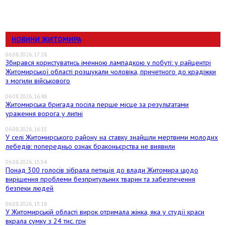
НОВИНИ ЖИТОМИРА
06.08.2026, 17:28
Збирався користуватись іменною лампадкою у побуті: у райцентрі
Житомирської області розшукали чоловіка, причетного до крадіжки
з могили військового
06.08.2026, 16:48
Житомирська бригада посіла перше місце за результатами
ураження ворога у липні
06.08.2026, 16:15
У селі Житомирського району на ставку знайшли мертвими молодих
лебедів: попередньо ознак браконьєрства не виявили
06.08.2026, 15:54
Понад 300 голосів зібрала петиція до влади Житомира щодо
вирішення проблеми безпритульних тварин та забезпечення
безпеки людей
06.08.2026, 15:18
У Житомирській області вирок отримала жінка, яка у студії краси
вкрала сумку з 24 тис. грн