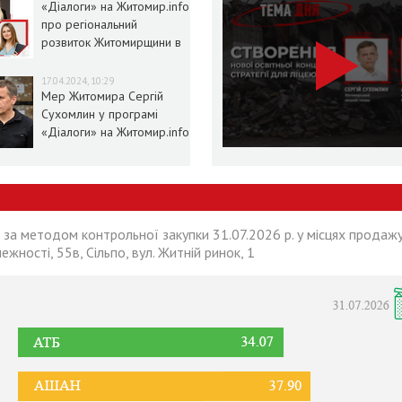
«Діалоги» на Житомир.info
про регіональний
розвиток Житомирщини в
умовах воєнного стану
17.04.2024, 10:29
Мер Житомира Сергій
Сухомлин у програмі
«Діалоги» на Житомир.info
 за методом контрольної закупки 31.07.2026 р. у місцях продажу
лежності, 55в, Сільпо, вул. Житній ринок, 1