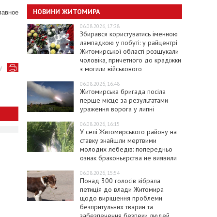
НОВИНИ ЖИТОМИРА
лавное
06.08.2026, 17:28
Збирався користуватись іменною
лампадкою у побуті: у райцентрі
Житомирської області розшукали
чоловіка, причетного до крадіжки
у
з могили військового
06.08.2026, 16:48
Житомирська бригада посіла
перше місце за результатами
ураження ворога у липні
06.08.2026, 16:15
У селі Житомирського району на
ставку знайшли мертвими
молодих лебедів: попередньо
ознак браконьєрства не виявили
06.08.2026, 15:54
Понад 300 голосів зібрала
петиція до влади Житомира
щодо вирішення проблеми
безпритульних тварин та
забезпечення безпеки людей