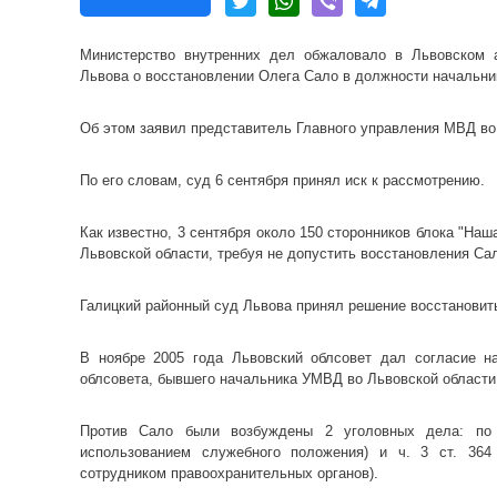
Министерство внутренних дел обжаловало в Львовском 
Львова о восстановлении Олега Сало в должности начальни
Об этом заявил представитель Главного управления МВД во 
По его словам, суд 6 сентября принял иск к рассмотрению.
Как известно, 3 сентября около 150 сторонников блока "На
Львовской области, требуя не допустить восстановления Са
Галицкий районный суд Львова принял решение восстановит
В ноябре 2005 года Львовский облсовет дал согласие на
облсовета, бывшего начальника УМВД во Львовской области
Против Сало были возбуждены 2 уголовных дела: по ч
использованием служебного положения) и ч. 3 ст. 364
сотрудником правоохранительных органов).