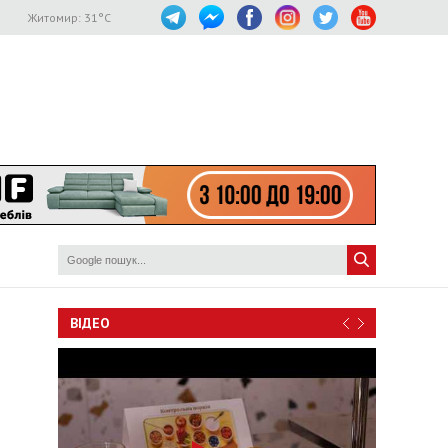
Житомир:
31
°C
ВІДЕО