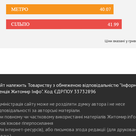
йт належить Товариству з обмеженою відповідальністю "Інформ
енція Житомир Інфо". Код ЄДРПОУ 33732896
міністрація сайту може не розділяти думку автора і не несе
дповідальності за авторські матеріали.
и повному чи частковому використанні матеріалів Житомир.info
ов’язкове гіперпосилання
ля інтернет-ресурсів), або письмова згода редакції (для друкова
дань)