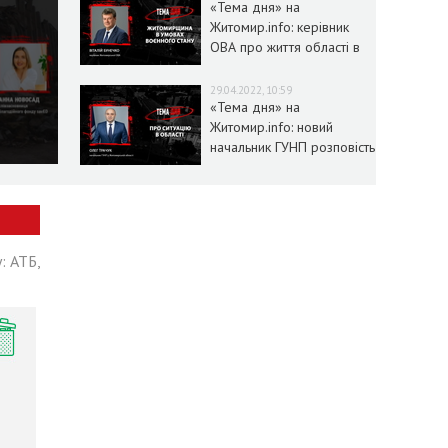
«Тема дня» на
Житомир.info: керівник
ОВА про життя області в
умовах воєнного стану
29.04.2022, 10:59
«Тема дня» на
Житомир.info: новий
начальник ГУНП розповість
про ситуацію в області
: АТБ,