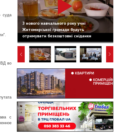
о суда
З нового навчального року учні
Житомирської громади будуть
ти".
отримувати безкоштовні сніданки
МВД во
путата
рава с
ленное