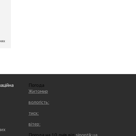
аційна
Погода
Житомир
вологість:
тиск:
вітер:
них
Погода на 10 днів від
sinoptik.ua