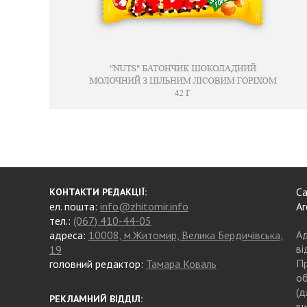
Са
КОНТАКТИ РЕДАКЦІЇ:
ел. пошта:
info@zhitomir.info
Аг
тел.:
(067) 410-44-05
Ад
адреса:
10008, м.Житомир, Велика Бердичівська,
ві
19
Пр
головний редактор:
Тамара Коваль
об
(д
РЕКЛАМНИЙ ВІДДІЛ:
ви