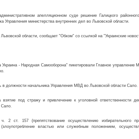
административном апелляционном суде решение Галицкого районног
ка Управления министерства внутренних дел во Львовской области.
Львовской области, сообщает "Обком" со ссылкой на "Украинские новос
ша Украина - Народная Самооборона" пикетировали Главное управление 
ло.
ь в должности начальника Управления МВД во Львовской области Сало.
 взятие под стражу и привлечение к уголовной ответственности де
 Сало.
. 2 ст. 157 (препятствование осуществлению избирательного п
 (злоупотребление властью или служебным положением, осуществ