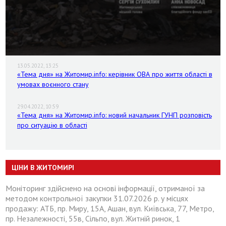
13.05.2022, 13:25
«Тема дня» на Житомир.info: керівник ОВА про життя області в
умовах воєнного стану
29.04.2022, 10:59
«Тема дня» на Житомир.info: новий начальник ГУНП розповість
про ситуацію в області
ЦІНИ В ЖИТОМИРІ
Моніторинг здійснено на основі інформації, отриманої за
методом контрольної закупки 31.07.2026 р. у місцях
продажу: АТБ, пр. Миру, 15А, Ашан, вул. Київська, 77, Метро,
пр. Незалежності, 55в, Сільпо, вул. Житній ринок, 1