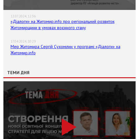
12.07.2024, 12:36
«Діалоги» на Житомир.info про регіональний розвиток
Житомирщини в умовах воєнного стану
17.04.2024, 10:29
Мер Житомира Сергій Сухомлин у програмі «Діалоги» на
Житомир.info
ТЕМИ ДНЯ