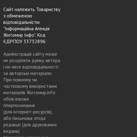
Сайт належить Товариству
з обмеженою
відповідальністю
"Інформаційна Агенція
Житомир Інфо". Код
ЄДРПОУ 33732896
Адміністрація сайту може
не розділяти думку автора
і не несе відповідальності
за авторські матеріали.
При повному чи
частковому використанні
матеріалів Житомир.info
обов’язкове
гіперпосилання
(для інтернет-ресурсів),
або письмова згода
редакції (для друкованих
видань)