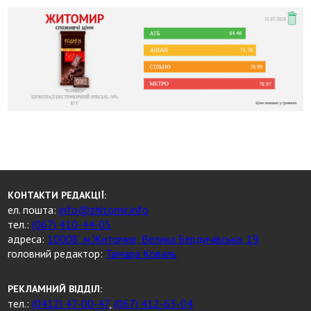
КОНТАКТИ РЕДАКЦІЇ:
ел. пошта:
info@zhitomir.info
тел.:
(067) 410-44-05
адреса:
10008, м.Житомир, Велика Бердичівська, 19
головний редактор:
Тамара Коваль
РЕКЛАМНИЙ ВІДДІЛ:
тел.:
(0412) 47-00-47
,
(067) 412-63-04