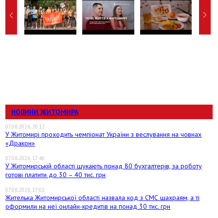
НОВИНИ ЖИТОМИРА
07.08.2026, 20:12
У Житомирі проходить чемпіонат України з веслування на човнах
«Дракон»
07.08.2026, 17:40
У Житомирській області шукають понад 80 бухгалтерів, за роботу
готові платити до 30 – 40 тис. грн
07.08.2026, 17:02
Жителька Житомирської області назвала код з СМС шахраям, а ті
оформили на неї онлайн-кредитів на понад 30 тис. грн