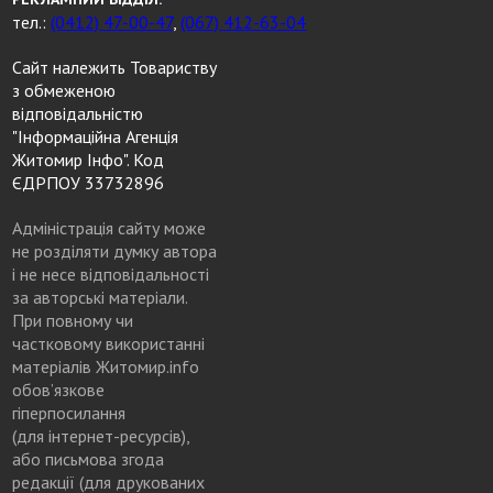
тел.:
(0412) 47-00-47
,
(067) 412-63-04
Сайт належить Товариству
з обмеженою
відповідальністю
"Інформаційна Агенція
Житомир Інфо". Код
ЄДРПОУ 33732896
Адміністрація сайту може
не розділяти думку автора
і не несе відповідальності
за авторські матеріали.
При повному чи
частковому використанні
матеріалів Житомир.info
обов’язкове
гіперпосилання
(для інтернет-ресурсів),
або письмова згода
редакції (для друкованих