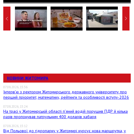
НОВИНИ ЖИТОМИРА
07.08.2026, 15:36
Інтерв’ю з ректором Житомирського державного університету про
перший пріоритет, математику, рейтинги та особливості вступу-2026
07.08.2026, 15:24
На трасі у Житомирській області п’яний водій порушив ПДР й кілька
разів пропонував патрульним 400 доларів хабаря
07.08.2026, 15:12
Від Польової до гідропарку у Житомирі курсує нова маршрутка, у