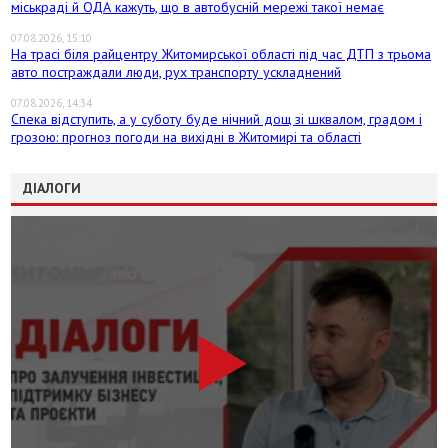
міськраді й ОДА кажуть, що в автобусній мережі такої немає
07.08.2026, 15:10
На трасі біля райцентру Житомирської області під час ДТП з трьома
авто постраждали люди, рух транспорту ускладнений
07.08.2026, 14:34
Спека відступить, а у суботу буде нічний дощ зі шквалом, градом і
грозою: прогноз погоди на вихідні в Житомирі та області
ДІАЛОГИ