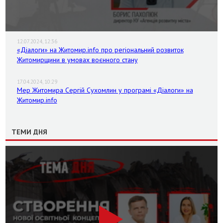
12.07.2024, 12:36
«Діалоги» на Житомир.info про регіональний розвиток
Житомирщини в умовах воєнного стану
17.04.2024, 10:29
Мер Житомира Сергій Сухомлин у програмі «Діалоги» на
Житомир.info
ТЕМИ ДНЯ