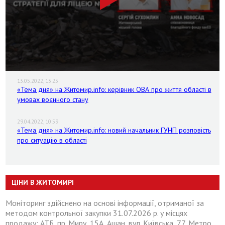
13.05.2022, 13:25
«Тема дня» на Житомир.info: керівник ОВА про життя області в
умовах воєнного стану
29.04.2022, 10:59
«Тема дня» на Житомир.info: новий начальник ГУНП розповість
про ситуацію в області
ЦІНИ В ЖИТОМИРІ
Моніторинг здійснено на основі інформації, отриманої за
методом контрольної закупки 31.07.2026 р. у місцях
продажу: АТБ, пр. Миру, 15А, Ашан, вул. Київська, 77, Метро,