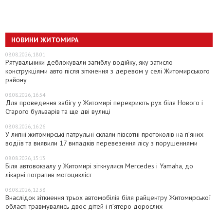
НОВИНИ ЖИТОМИРА
08.08.2026, 18:01
Рятувальники деблокували загиблу водійку, яку затисло
конструкціями авто після зіткнення з деревом у селі Житомирського
району
08.08.2026, 16:54
Для проведення забігу у Житомирі перекриють рух біля Нового і
Старого бульварів та ще дві вулиці
08.08.2026, 16:26
У липні житомирські патрульні склали півсотні протоколів на пʼяних
водіїв та виявили 17 випадків перевезення лісу з порушеннями
08.08.2026, 15:13
Біля автовокзалу у Житомирі зіткнулися Mercedes і Yamaha, до
лікарні потрапив мотоцикліст
08.08.2026, 12:38
Внаслідок зіткнення трьох автомобілів біля райцентру Житомирської
області травмувались двоє дітей і пʼятеро дорослих