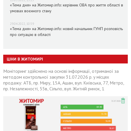
13.05.2022, 13:25
«Тема дня» на Житомир.info: керівник ОВА про життя області в
умовах воєнного стану
29.04.2022, 10:59
«Тема дня» на Житомир.info: новий начальник ГУНП розповість
про ситуацію в області
ЦІНИ В ЖИТОМИРІ
Моніторинг здійснено на основі інформації, отриманої за
методом контрольної закупки 31.07.2026 р. у місцях
продажу: АТБ, пр. Миру, 15А, Ашан, вул. Київська, 77, Метро,
пр. Незалежності, 55в, Сільпо, вул. Житній ринок, 1