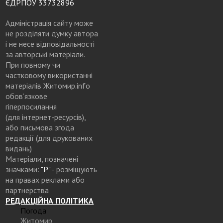
ЄДРПОУ 33732896
Адміністрація сайту може
не розділяти думку автора
і не несе відповідальності
за авторські матеріали.
При повному чи
частковому використанні
матеріалів Житомир.info
обов’язкове
гіперпосилання
(для інтернет-ресурсів),
або письмова згода
редакції (для друкованих
видань)
Матеріали, позначені
значками:
"Р"
- розміщують
на правах реклами або
партнерства
РЕДАКЦІЙНА ПОЛІТИКА
Погода
Житомир