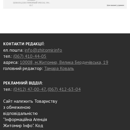
КОНТАКТИ РЕДАКЦІЇ:
ел. пошта:
info@zhitomir.info
тел.:
(067) 410-44-05
адреса:
10008, м.Житомир, Велика Бердичівська, 19
головний редактор:
Тамара Коваль
РЕКЛАМНИЙ ВІДДІЛ:
тел.:
(0412) 47-00-47
,
(067) 412-63-04
Сайт належить Товариству
з обмеженою
відповідальністю
"Інформаційна Агенція
Житомир Інфо". Код