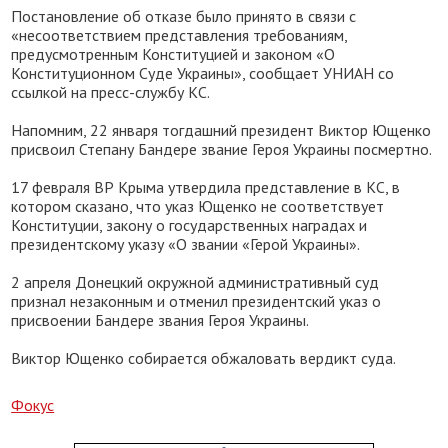
Постановление об отказе было принято в связи с
«несоответствием представления требованиям,
предусмотренным Конституцией и законом «О
Конституционном Суде Украины», сообщает УНИАН со
ссылкой на пресс-службу КС.
Напомним, 22 января тогдашний президент Виктор Ющенко
присвоил Степану Бандере звание Героя Украины посмертно.
17 февраля ВР Крыма утвердила представление в КС, в
котором сказано, что указ Ющенко не соответствует
Конституции, закону о государственных наградах и
президентскому указу «О звании «Герой Украины».
2 апреля Донецкий окружной административный суд
признал незаконным и отменил президентский указ о
присвоении Бандере звания Героя Украины.
Виктор Ющенко собирается обжаловать вердикт суда.
Фокус