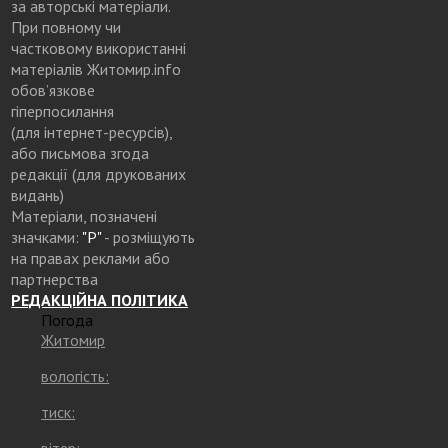
за авторські матеріали.
При повному чи
частковому використанні
матеріалів Житомир.info
обов’язкове
гіперпосилання
(для інтернет-ресурсів),
або письмова згода
редакції (для друкованих
видань)
Матеріали, позначені
значками:
"Р"
- розміщують
на правах реклами або
партнерства
РЕДАКЦІЙНА ПОЛІТИКА
Погода
Житомир
вологість:
тиск:
вітер: