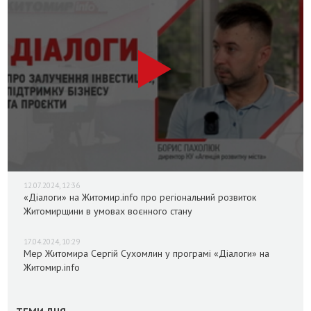
12.07.2024, 12:36
«Діалоги» на Житомир.info про регіональний розвиток
Житомирщини в умовах воєнного стану
17.04.2024, 10:29
Мер Житомира Сергій Сухомлин у програмі «Діалоги» на
Житомир.info