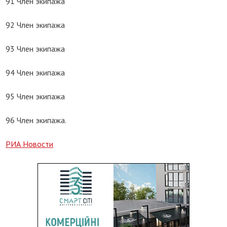
91 Член экипажа
92 Член экипажа
93 Член экипажа
94 Член экипажа
95 Член экипажа
96 Член экипажа.
РИА Новости