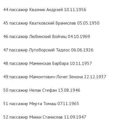
44 пассажир Квазник Андрзей 10.11.1956
45 пассажир Кватковский Бранислав 05.05.1950
46 пассажир Любинский Войчиц 04.10.1969
47 пассажир Лутоборский Тадеос 06.06.1926
48 пассажир Маминская Барбара 10.11.1957
49 пассажир Мамонтович-Лочег Зенона 22.12.1937
50 пассажир Нелак Стефан 13.08.1946
51 пассажир Мерта Томаш 07.11.1965
52 пассажир Микки Станислав 11.09.1947