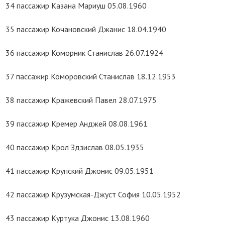
34 пассажир Казана Мариуш 05.08.1960
35 пассажир Кочановский Джанис 18.04.1940
36 пассажир Коморник Станислав 26.07.1924
37 пассажир Коморовский Станислав 18.12.1953
38 пассажир Кражевский Павел 28.07.1975
39 пассажир Кремер Анджей 08.08.1961
40 пассажир Крол Здзислав 08.05.1935
41 пассажир Крупский Джонис 09.05.1951
42 пассажир Крузумская-Джуст София 10.05.1952
43 пассажир Куртука Джонис 13.08.1960