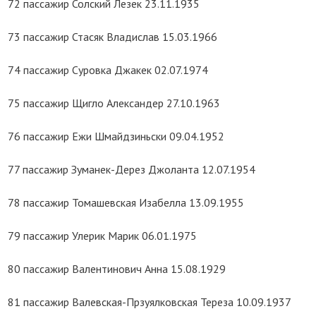
72 пассажир Солский Лезек 23.11.1935
73 пассажир Стасяк Владислав 15.03.1966
74 пассажир Суровка Джакек 02.07.1974
75 пассажир Щигло Александер 27.10.1963
76 пассажир Ежи Шмайдзиньски 09.04.1952
77 пассажир Зуманек-Дерез Джоланта 12.07.1954
78 пассажир Томашевская Изабелла 13.09.1955
79 пассажир Улерик Марик 06.01.1975
80 пассажир Валентинович Анна 15.08.1929
81 пассажир Валевская-Прзуялковская Тереза 10.09.1937