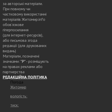
за авторські матеріали.
При повному чи
частковому використанні
матеріалів Житомир.info
обов’язкове
гіперпосилання
(для інтернет-ресурсів),
або письмова згода
редакції (для друкованих
видань)
Матеріали, позначені
значками:
"Р"
- розміщують
на правах реклами або
партнерства
РЕДАКЦІЙНА ПОЛІТИКА
Погода
Житомир
вологість:
тиск: