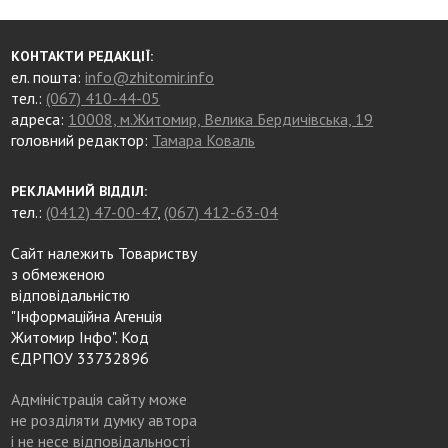
КОНТАКТИ РЕДАКЦІЇ:
ел. пошта:
info@zhitomir.info
тел.:
(067) 410-44-05
адреса:
10008, м.Житомир, Велика Бердичівська, 19
головний редактор:
Тамара Коваль
РЕКЛАМНИЙ ВІДДІЛ:
тел.:
(0412) 47-00-47
,
(067) 412-63-04
Сайт належить Товариству
з обмеженою
відповідальністю
"Інформаційна Агенція
Житомир Інфо". Код
ЄДРПОУ 33732896
Адміністрація сайту може
не розділяти думку автора
і не несе відповідальності