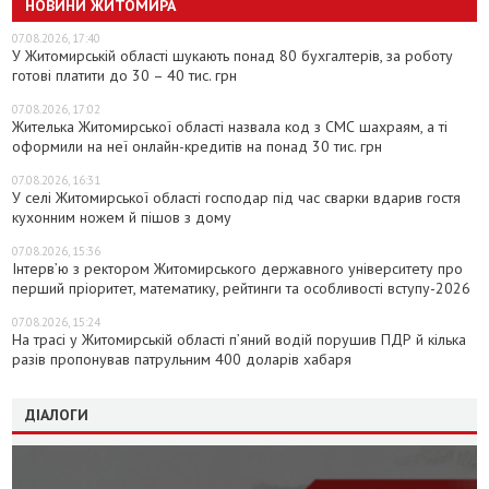
НОВИНИ ЖИТОМИРА
07.08.2026, 17:40
У Житомирській області шукають понад 80 бухгалтерів, за роботу
готові платити до 30 – 40 тис. грн
07.08.2026, 17:02
Жителька Житомирської області назвала код з СМС шахраям, а ті
оформили на неї онлайн-кредитів на понад 30 тис. грн
07.08.2026, 16:31
У селі Житомирської області господар під час сварки вдарив гостя
кухонним ножем й пішов з дому
07.08.2026, 15:36
Інтерв’ю з ректором Житомирського державного університету про
перший пріоритет, математику, рейтинги та особливості вступу-2026
07.08.2026, 15:24
На трасі у Житомирській області п’яний водій порушив ПДР й кілька
разів пропонував патрульним 400 доларів хабаря
ДІАЛОГИ