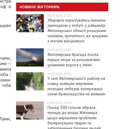
истра
роф и
НОВИНИ ЖИТОМИРА
06.08.2026, 17:28
Збирався користуватись іменною
лышен
лампадкою у побуті: у райцентрі
Житомирської області розшукали
чоловіка, причетного до крадіжки
з могили військового
06.08.2026, 16:48
Житомирська бригада посіла
чами,
перше місце за результатами
ыми –
ураження ворога у липні
ашина
роба -
06.08.2026, 16:15
У селі Житомирського району на
омки.
ставку знайшли мертвими
 тебя
молодих лебедів: попередньо
ознак браконьєрства не виявили
06.08.2026, 15:54
Понад 300 голосів зібрала
петиція до влади Житомира
щодо вирішення проблеми
Лами,
безпритульних тварин та
забезпечення безпеки людей