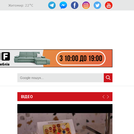
Житомир:
22
°C
ВІДЕО