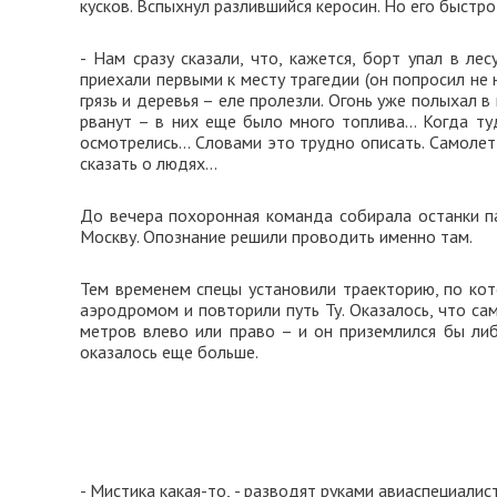
кусков. Вспыхнул разлившийся керосин. Но его быст
- Нам сразу сказали, что, кажется, борт упал в ле
приехали первыми к месту трагедии (он попросил не 
грязь и деревья – еле пролезли. Огонь уже полыхал в
рванут – в них еще было много топлива… Когда туд
осмотрелись… Словами это трудно описать. Самолет 
сказать о людях…
До вечера похоронная команда собирала останки па
Москву. Опознание решили проводить именно там.
Тем временем спецы установили траекторию, по кот
аэродромом и повторили путь Ту. Оказалось, что сам
метров влево или право – и он приземлился бы либ
оказалось еще больше.
- Мистика какая-то, - разводят руками авиаспециалис