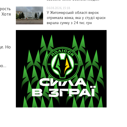
рость
06.08.2026, 15:18
У Житомирській області вирок
 Хотя
отримала жінка, яка у студії краси
вкрала сумку з 24 тис. грн
ще. Но
ло…