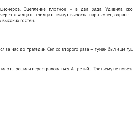
иционеров. Оцепление плотное – в два ряда. Удивила ско
е через двадцать-тридцать минут выросла пара колец охраны…
 высоких гостей.
я за час до трагедии. Сел со второго раза – туман был еще гу
пилоты решили перестраховаться. А третий… Третьему не повез