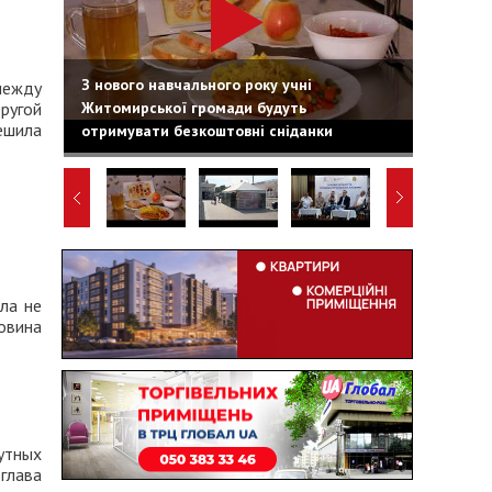
З нового навчального року учні
между
Житомирської громади будуть
ругой
ешила
отримувати безкоштовні сніданки
ла не
овина
утных
глава