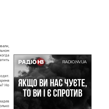
ывали,
льном
когда
атить
ходят.
время
ли? Но
 задев
колько