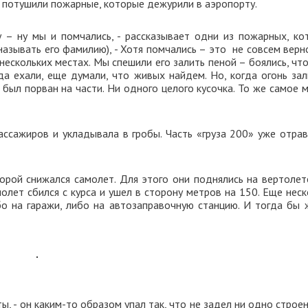
ро потушили пожарные, которые дежурили в аэропорту.
су – ну мы и помчались, - рассказывает одни из пожарных, ко
называть его фамилию), - Хотя помчались – это не совсем верн
 нескольких местах. Мы спешили его залить пеной – боялись, чт
а ехали, еще думали, что живых найдем. Но, когда огонь зал
был порван на части. Ни одного целого кусочка. То же самое 
ссажиров и укладывала в гробы. Часть «груза 200» уже отрав
орой снижался самолет. Для этого они поднялись на вертолет
олет сбился с курса и ушел в сторону метров на 150. Еще нес
о на гаражи, либо на автозаправочную станцию. И тогда бы 
ты, - он каким-то образом упал так, что не задел ни одно строе