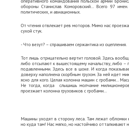
оперативного командования польской армии Брони
обороны Станислав Коморовский… Всего 97 имен
политических, и авиационных.
От чтения отвлекает рев моторов. Мимо нас проезжа
сухой стук.
- Что везут? – спрашиваем сержантика из оцепления.
Тот лишь отрицательно вертит головой. Здесь вообщ
либо отсылают к вышестоящему начальству, либо – п
подавленными. Здесь все в шоке. И когда показыва
доверху наполнена скорбным грузом. За ней идет мик
ясно для кого. Целая колонна машин с гробами… Мас
Не тогда, когда слышишь молчание милиционеров
проезжает колонна грузовиков с гробами…
Машины уходят в сторону леса. Там лежат обломки 
но куда там! Нас мягко, но настойчиво отталкивают н