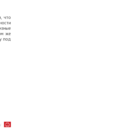
, что
ности
изные
ом же
у под
у