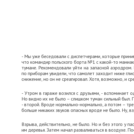
- Мы уже беседовали с диспетчерами, которые приним
что командир польского борта №1 с какой-то маниак
тумане. Рекомендовали уйти на запасной аэродром. 
по приборам увидели, что самолет заходит ниже гли
снижение, но он не среагировал. Хотя, возможно, и с
- Утром в гараже возился с друзьями, - вспоминает 
Но видно их не было – слишком туман сильный был. 
- второй. Вроде нормально-нормально, а потом – тре
больше никаких звуков опасных вроде не было. Ну, вз
Взрыва, действительно, не было. Но и без этого у п
им деревья. Затем начал разваливаться в воздухе. По