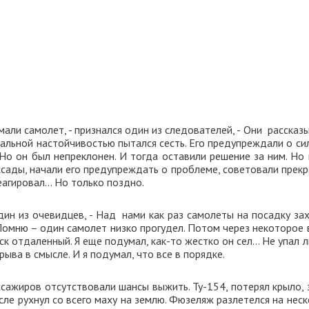
али самолет, - признался один из следователей, - Они рассказ
альной настойчивостью пытался сесть. Его предупреждали о си
Но он был непреклонен. И тогда оставили решение за ним. Но 
ссады, начали его предупреждать о проблеме, советовали прекр
реагировал… Но только поздно.
один из очевидцев, - Над нами как раз самолеты на посадку за
Помню – один самолет низко прогудел. Потом через некоторое 
ск отдаленный. Я еще подумал, как-то жестко он сел… Не упал 
рыва в смысле. И я подумал, что все в порядке.
ассажиров отсутствовали шансы выжить. Ту-154, потерял крыло,
сле рухнул со всего маху на землю. Фюзеляж разлетелся на нес