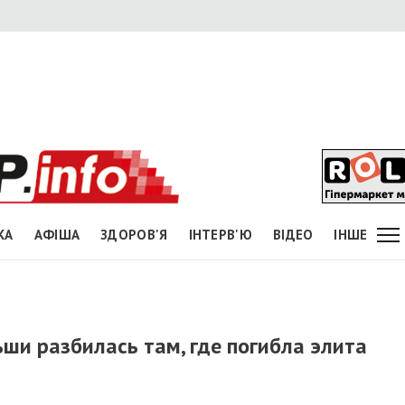
КА
АФІША
ЗДОРОВ'Я
ІНТЕРВ'Ю
ВІДЕО
ІНШЕ
ши разбилась там, где погибла элита