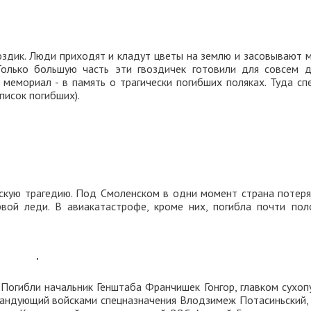
воздик. Люди приходят и кладут цветы на землю и засовывают 
Только большую часть эти гвоздичек готовили для совсем д
 мемориал - в память о трагически погибших поляках. Туда сп
писок погибших).
кую трагедию. Под Смоленском в одни момент страна потеря
вой леди. В авиакатастрофе, кроме них, погибла почти пол
 Погибли начальник Генштаба Франчишек Гонгор, главком сухоп
андующий войсками спецназначения Влодзимеж Потасиньский, 