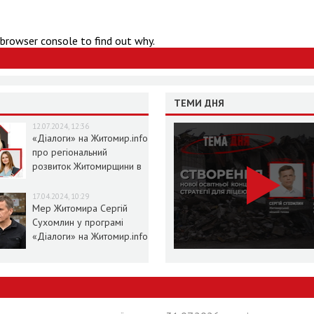
 browser console to find out why.
ТЕМИ ДНЯ
12.07.2024, 12:36
«Діалоги» на Житомир.info
про регіональний
розвиток Житомирщини в
умовах воєнного стану
17.04.2024, 10:29
Мер Житомира Сергій
Сухомлин у програмі
«Діалоги» на Житомир.info