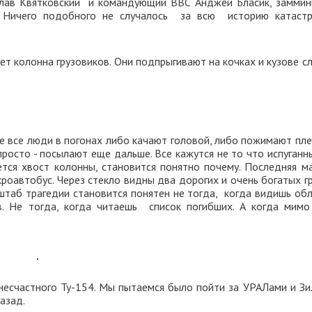
слав Квятковский и командующий ВВС Анджей Бласик, заммин
. Ничего подобного не случалось за всю историю катаст
ет колонна грузовиков. Они подпрыгивают на кочках и кузове с
е все люди в погонах либо качают головой, либо пожимают пле
росто - посылают еще дальше. Все кажутся не то что испуганн
ется хвост колонны, становится понятно почему. Последняя м
роавтобус. Через стекло видны два дорогих и очень богатых г
штаб трагедии становится понятен не тогда, когда видишь обл
. Не тогда, когда читаешь список погибших. А когда мимо
несчастного Ту-154. Мы пытаемся было пойти за УРАЛами и Зи
азад.