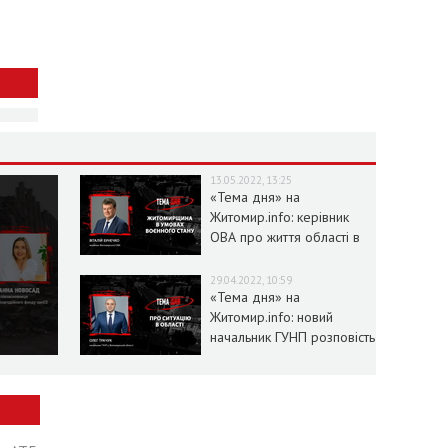
13.05.2022, 13:25
«Тема дня» на
Житомир.info: керівник
ОВА про життя області в
умовах воєнного стану
29.04.2022, 10:59
«Тема дня» на
Житомир.info: новий
начальник ГУНП розповість
про ситуацію в області