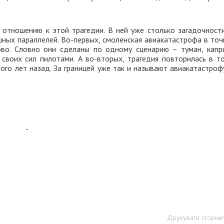
отношению к этой трагедии. В ней уже столько загадочности
шных параллелей. Во-первых, смоленская авиакатастрофа в точ
во. Словно они сделаны по одному сценарию – туман, капр
своих сил пилотами. А во-вторых, трагедия повторилась в т
ого лет назад. За границей уже так и называют авиакатастроф
Друкувати сторінк