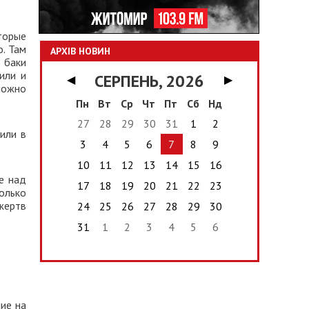
торые
о. Там
АРХІВ НОВИН
о баки
или и
СЕРПЕНЬ, 2026
◀
▶
можно
Пн
Вт
Ср
Чт
Пт
Сб
Нд
27
28
29
30
31
1
2
или в
3
4
5
6
7
8
9
10
11
12
13
14
15
16
е над
17
18
19
20
21
22
23
колько
жертв
24
25
26
27
28
29
30
31
1
2
3
4
5
6
ние на