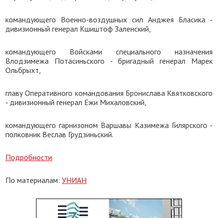
командующего Военно-воздушных сил Анджея Бласика -
дивизионный генерал Кшиштоф Заленский,
командующего Войсками специального назначения
Влодзимежа Потасиньского - бригадный генерал Марек
Ольбрыхт,
главу Оперативного командования Бронислава Квятковского
- дивизионный генерал Ежи Михаловский,
командующего гарнизоном Варшавы Казимежа Гилярского -
полковник Веслав Грудзиньский.
Подробности
По материалам:
УНИАН