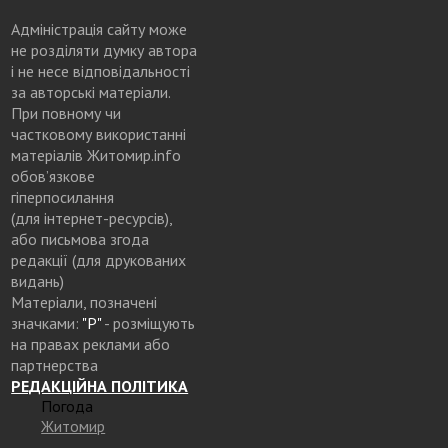
Адміністрація сайту може
не розділяти думку автора
і не несе відповідальності
за авторські матеріали.
При повному чи
частковому використанні
матеріалів Житомир.info
обов’язкове
гіперпосилання
(для інтернет-ресурсів),
або письмова згода
редакції (для друкованих
видань)
Матеріали, позначені
значками:
"Р"
- розміщують
на правах реклами або
партнерства
РЕДАКЦІЙНА ПОЛІТИКА
Погода
Житомир