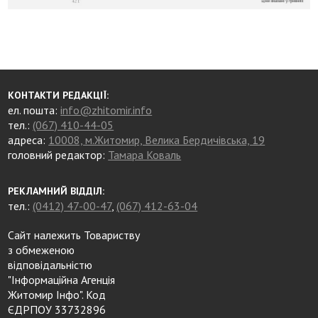
КОНТАКТИ РЕДАКЦІЇ:
ел. пошта:
info@zhitomir.info
тел.:
(067) 410-44-05
адреса:
10008, м.Житомир, Велика Бердичівська, 19
головний редактор:
Тамара Коваль
РЕКЛАМНИЙ ВІДДІЛ:
тел.:
(0412) 47-00-47
,
(067) 412-63-04
Сайт належить Товариству
з обмеженою
відповідальністю
"Інформаційна Агенція
Житомир Інфо". Код
ЄДРПОУ 33732896