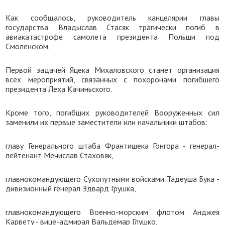
Как сообщалось, руководитель канцелярии главы
государства Владыслав Стасяк трагически погиб в
авиакатастрофе самолета президента Польши под
Смоленском.
Первой задачей Яцека Михаловского станет организация
всех мероприятий, связанных с похоронами погибшего
президента Леха Качиньского.
Кроме того, погибших руководителей Вооруженных сил
заменили их первые заместители или начальники штабов:
главу Генерального штаба Франтишека Гонгора - генерал-
лейтенант Мечислав Стаховяк,
главнокомандующего Сухопутными войсками Тадеуша Бука -
дивизионный генерал Эдвард Грушка,
главнокомандующего Военно-морским флотом Анджея
Карвету - вице-адмирал Вальдемар Глушко,