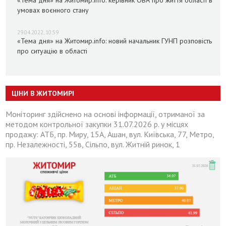
«Тема дня» на Житомир.info: керівник ОВА про життя області в
умовах воєнного стану
29.04.2022, 10:59
«Тема дня» на Житомир.info: новий начальник ГУНП розповість
про ситуацію в області
ЦІНИ В ЖИТОМИРІ
Моніторинг здійснено на основі інформації, отриманої за
методом контрольної закупки 31.07.2026 р. у місцях
продажу: АТБ, пр. Миру, 15А, Ашан, вул. Київська, 77, Метро,
пр. Незалежності, 55в, Сільпо, вул. Житній ринок, 1