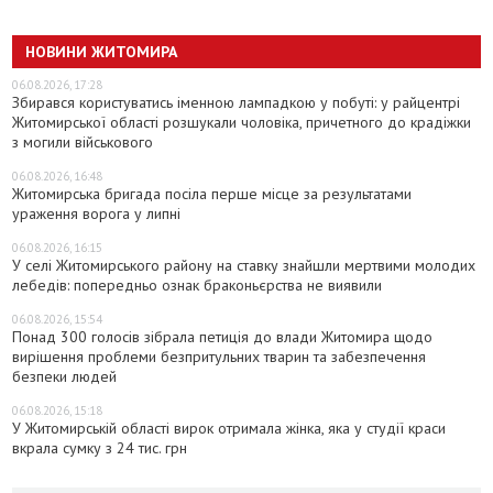
НОВИНИ ЖИТОМИРА
06.08.2026, 17:28
Збирався користуватись іменною лампадкою у побуті: у райцентрі
Житомирської області розшукали чоловіка, причетного до крадіжки
з могили військового
06.08.2026, 16:48
Житомирська бригада посіла перше місце за результатами
ураження ворога у липні
06.08.2026, 16:15
У селі Житомирського району на ставку знайшли мертвими молодих
лебедів: попередньо ознак браконьєрства не виявили
06.08.2026, 15:54
Понад 300 голосів зібрала петиція до влади Житомира щодо
вирішення проблеми безпритульних тварин та забезпечення
безпеки людей
06.08.2026, 15:18
У Житомирській області вирок отримала жінка, яка у студії краси
вкрала сумку з 24 тис. грн