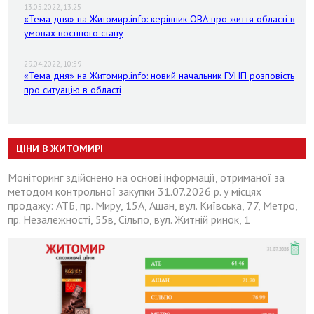
13.05.2022, 13:25
«Тема дня» на Житомир.info: керівник ОВА про життя області в
умовах воєнного стану
29.04.2022, 10:59
«Тема дня» на Житомир.info: новий начальник ГУНП розповість
про ситуацію в області
ЦІНИ В ЖИТОМИРІ
Моніторинг здійснено на основі інформації, отриманої за
методом контрольної закупки 31.07.2026 р. у місцях
продажу: АТБ, пр. Миру, 15А, Ашан, вул. Київська, 77, Метро,
пр. Незалежності, 55в, Сільпо, вул. Житній ринок, 1