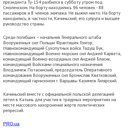
президента Ту-154 разбился в субботу утром под
Смоленском. На борту находились 96 человек - 88
пассажиров и 8 членов экипажа. Не выжил никто. На борту
находились, в частности, Качиньский, его супруга и высшее
руководство страны.
Среди погибших – начальник Генерального штаба
Вооруженных сил Польши Франтишек Гонгор,
главнокомандующий Сухопутных войск Тадуш Бук,
главнокомандующий Военно-морских сил Анджей Карвета,
командующий Военно-воздушных сил Анджей Бласик,
командующий Войсками специального назначения
Влодзимеж Потасинский, председатель Оперативного
командования Вооруженных сил Бронислав Квятковский,
командующий гарнизоном г. Варшавы Казимеж Гилярский.
Качиньский вместе с официальной польской делегацией
летел в Катынь для участия в траурных мероприятиях на
месте массового захоронения жертв политических
репрессий.
PRO.ua