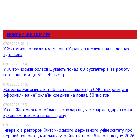
НОВИНИ ЖИТОМИРА
07.08.2026, 20:12
У Житомирі проходить чемпіонат України з веслування на човнах
«Дракон»
07.08.2026, 17:40
У Житомирській області шукають понад 80 бухгалтерів, за роботу
готові платити до 30 – 40 тис. грн
07.08.2026, 17:02
Жителька Житомирської області назвала код з СМС шахраям, а ті
оформили на неї онлайн-кредитів на понад 30 тис. грн
07.08.2026, 16:31
У селі Житомирської області господар під час сварки вдарив гостя
кухонним ножем й пішов з дому
07.08.2026, 15:36
Інтерв’ю з ректором Житомирського державного університету про
перший пріоритет, математику, рейтинги та особливості вступу-2026