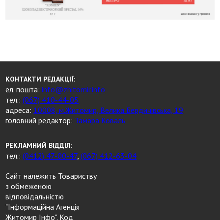
КОНТАКТИ РЕДАКЦІЇ:
ел. пошта:
info@zhitomir.info
тел.:
(067) 410-44-05
адреса:
10008, м.Житомир, Велика Бердичівська, 19
головний редактор:
Тамара Коваль
РЕКЛАМНИЙ ВІДДІЛ:
тел.:
(0412) 47-00-47
,
(067) 412-63-04
Сайт належить Товариству
з обмеженою
відповідальністю
"Інформаційна Агенція
Житомир Інфо". Код