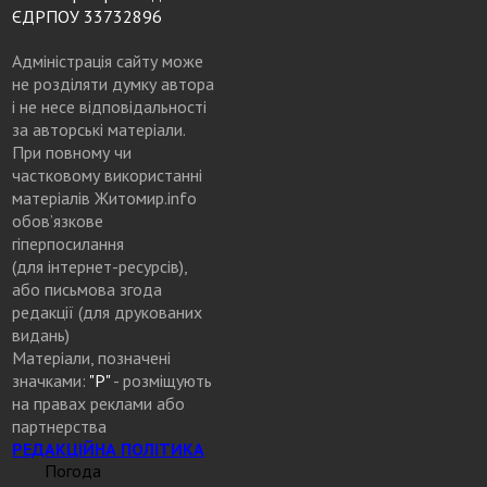
ЄДРПОУ 33732896
Адміністрація сайту може
не розділяти думку автора
і не несе відповідальності
за авторські матеріали.
При повному чи
частковому використанні
матеріалів Житомир.info
обов’язкове
гіперпосилання
(для інтернет-ресурсів),
або письмова згода
редакції (для друкованих
видань)
Матеріали, позначені
значками:
"Р"
- розміщують
на правах реклами або
партнерства
РЕДАКЦІЙНА ПОЛІТИКА
Погода