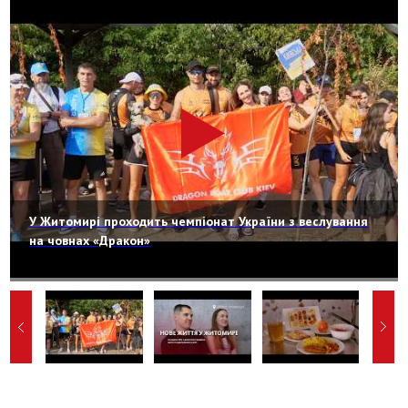
У Житомирі проходить чемпіонат України з веслування
на човнах «Дракон»