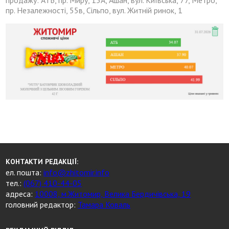
продажу: АТБ, пр. Миру, 15А, Ашан, вул. Київська, 77, Метро,
пр. Незалежності, 55в, Сільпо, вул. Житній ринок, 1
КОНТАКТИ РЕДАКЦІЇ:
ел. пошта:
info@zhitomir.info
тел.:
(067) 410-44-05
адреса:
10008, м.Житомир, Велика Бердичівська, 19
головний редактор:
Тамара Коваль