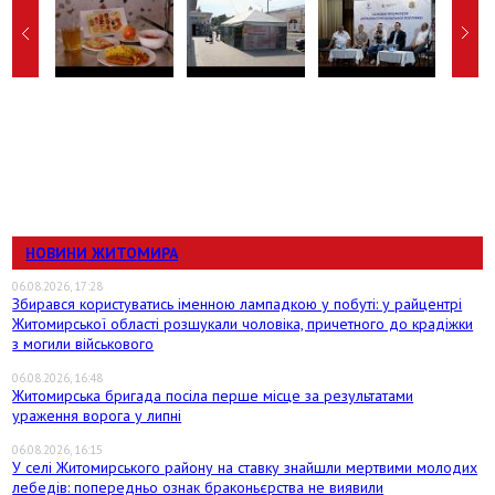
НОВИНИ ЖИТОМИРА
06.08.2026, 17:28
Збирався користуватись іменною лампадкою у побуті: у райцентрі
Житомирської області розшукали чоловіка, причетного до крадіжки
з могили військового
06.08.2026, 16:48
Житомирська бригада посіла перше місце за результатами
ураження ворога у липні
06.08.2026, 16:15
У селі Житомирського району на ставку знайшли мертвими молодих
лебедів: попередньо ознак браконьєрства не виявили