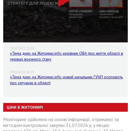
13.05.2022, 13:25
«Тема дня» на Житомир.info: керівник ОВА про життя області в
умовах воєнного стану
29.04.2022, 10:59
«Тема дня» на Житомир.info: новий начальник ГУНП розповість
про ситуацію в області
ЦІНИ В ЖИТОМИРІ
Моніторинг здійснено на основі інформації, отриманої за
методом контрольної закупки 31.07.2026 р. у місцях