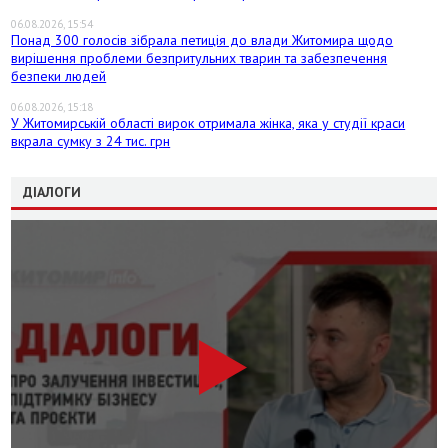
06.08.2026, 15:54
Понад 300 голосів зібрала петиція до влади Житомира щодо
вирішення проблеми безпритульних тварин та забезпечення
безпеки людей
06.08.2026, 15:18
У Житомирській області вирок отримала жінка, яка у студії краси
вкрала сумку з 24 тис. грн
ДІАЛОГИ