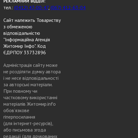
РЕКЛАМНИЙ ВІДДІЛ:
тел.:
(0412) 47-00-47
,
(067) 412-63-04
Сайт належить Товариству
з обмеженою
відповідальністю
"Інформаційна Агенція
Житомир Інфо". Код
ЄДРПОУ 33732896
Адміністрація сайту може
не розділяти думку автора
і не несе відповідальності
за авторські матеріали.
При повному чи
частковому використанні
матеріалів Житомир.info
обов’язкове
гіперпосилання
(для інтернет-ресурсів),
або письмова згода
редакції (для друкованих