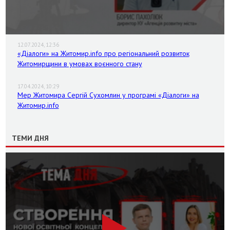
12.07.2024, 12:36
«Діалоги» на Житомир.info про регіональний розвиток
Житомирщини в умовах воєнного стану
17.04.2024, 10:29
Мер Житомира Сергій Сухомлин у програмі «Діалоги» на
Житомир.info
ТЕМИ ДНЯ