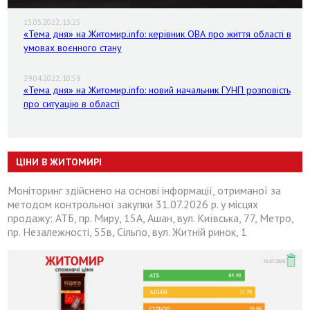
13.05.2022, 13:25
«Тема дня» на Житомир.info: керівник ОВА про життя області в
умовах воєнного стану
29.04.2022, 10:59
«Тема дня» на Житомир.info: новий начальник ГУНП розповість
про ситуацію в області
ЦІНИ В ЖИТОМИРІ
Моніторинг здійснено на основі інформації, отриманої за
методом контрольної закупки 31.07.2026 р. у місцях
продажу: АТБ, пр. Миру, 15А, Ашан, вул. Київська, 77, Метро,
пр. Незалежності, 55в, Сільпо, вул. Житній ринок, 1