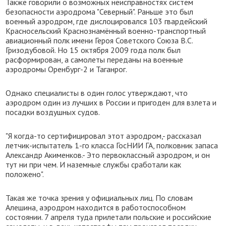
Также говорили о возможных неисправностях систем
безопасности аэродрома "Северный". Раньше это был
военный аэродром, где дислоцировался 103 гвардейский
Красносельский Краснознамённый военно-транспортный
авиационный полк имени Героя Советского Союза В.С.
Гризодубовой. Но 15 октября 2009 года полк был
расформирован, а самолеты переданы на военные
аэродромы Оренбург-2 и Таганрог.
Однако специалисты в один голос утверждают, что
аэродром один из лучших в России и пригоден для взлета и
посадки воздушных судов.
"Я когда-то сертифицировал этот аэродром,- рассказал
летчик-испытатель 1-го класса ГосНИИ ГА, полковник запаса
Александр Акименков.- Это первоклассный аэродром, и он
тут ни при чем. И наземные службы сработали как
положено".
Такая же точка зрения у официальных лиц. По словам
Алешина, аэродром находится в работоспособном
состоянии. 7 апреля туда прилетали польские и российские