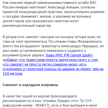
Как пояснил первый замначальника главного штаба ВВС
России генерал-лейтенант Александр Алешин, согласно
принятой международной практике, окончательное решение
о посадке принимает экипаж, а указания же военных
диспетчеров для гражданских пилотов носят
рекомендательный характер.
В результате самолет заходил на посадку четыре раза, но
таки не смог приземлиться. По словам главы Федерального
агентства воздушного транспорта Александра Нерадько, он
шел ниже установленного минимума и ударился о
восьмиметровое дерево.
Глава МЧС РФ Сергей Шойгу
добавил, что траектория полета свидетельствует о том,
что самолет не просто летел слишком низко, но и
отклонился от взлетной полосы по ширине не менее, чем на
150 метров
.
Самолет и аэродром исправны
В качестве одной из версий произошедшего
рассматривается отказ техники. Однако этот Ту-154
(заводской номер - 90А837), хоть и был выпущен в июне