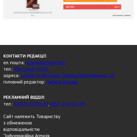
КОНТАКТИ РЕДАКЦІЇ:
ел. пошта:
info@zhitomir.info
тел.:
(067) 410-44-05
адреса:
10008, м.Житомир, Велика Бердичівська, 19
головний редактор:
Тамара Коваль
РЕКЛАМНИЙ ВІДДІЛ:
тел.:
(0412) 47-00-47
,
(067) 412-63-04
Сайт належить Товариству
з обмеженою
відповідальністю
"Інформаційна Агенція