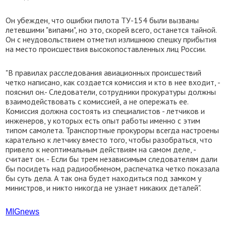
Он убежден, что ошибки пилота ТУ-154 были вызваны
летевшими "випами", но это, скорей всего, останется тайной.
Он с неудовольствием отметил излишнюю спешку прибытия
на место происшествия высокопоставленных лиц России.
"В правилах расследования авиационных происшествий
четко написано, как создается комиссия и кто в нее входит, -
пояснил он.- Следователи, сотрудники прокуратуры должны
взаимодействовать с комиссией, а не опережать ее.
Комиссия должна состоять из специалистов - летчиков и
инженеров, у которых есть опыт работы именно с этим
типом самолета. Транспортные прокуроры всегда настроены
карательно к летчику вместо того, чтобы разобраться, что
привело к неоптимальным действиям на самом деле, -
считает он. - Если бы трем независимым следователям дали
бы посидеть над радиообменом, распечатка четко показала
бы суть дела. А так она будет находиться под замком у
министров, и никто никогда не узнает никаких деталей".
М
IGnews