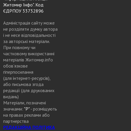
Житомир Інфо". Код
ЄДРПОУ 33732896
Адміністрація сайту може
не розділяти думку автора
і не несе відповідальності
за авторські матеріали.
При повному чи
частковому використанні
матеріалів Житомир.info
обов’язкове
гіперпосилання
(для інтернет-ресурсів),
або письмова згода
редакції (для друкованих
видань)
Матеріали, позначені
значками:
"Р"
- розміщують
на правах реклами або
партнерства
РЕДАКЦІЙНА ПОЛІТИКА