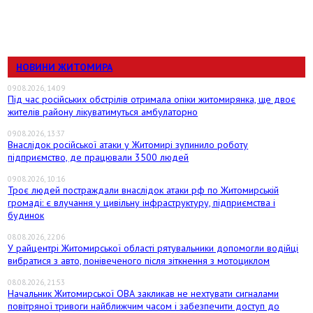
НОВИНИ ЖИТОМИРА
09.08.2026, 14:09
Під час російських обстрілів отримала опіки житомирянка, ще двоє
жителів району лікуватимуться амбулаторно
09.08.2026, 13:37
Внаслідок російської атаки у Житомирі зупинило роботу
підприємство, де працювали 3500 людей
09.08.2026, 10:16
Троє людей постраждали внаслідок атаки рф по Житомирській
громаді: є влучання у цивільну інфраструктуру, підприємства і
будинок
08.08.2026, 22:06
У райцентрі Житомирської області рятувальники допомогли водійці
вибратися з авто, понівеченого після зіткнення з мотоциклом
08.08.2026, 21:53
Начальник Житомирської ОВА закликав не нехтувати сигналами
повітряної тривоги найближчим часом і забезпечити доступ до