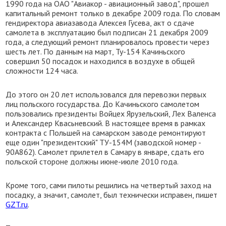
1990 года на ОАО "Авиакор - авиационный завод", прошел
капитальный ремонт только в декабре 2009 года. По словам
гендиректора авиазавода Алексея Гусева, акт о сдаче
самолета в эксплуатацию был подписан 21 декабря 2009
года, а следующий ремонт планировалось провести через
шесть лет. По данным на март, Ту-154 Качиньского
совершил 50 посадок и находился в воздухе в общей
сложности 124 часа.
До этого он 20 лет использовался для перевозки первых
лиц польского государства. До Качиньского самолетом
пользовались президенты Войцех Ярузельский, Лех Валенса
и Александер Квасьневский. В настоящее время в рамках
контракта с Польшей на самарском заводе ремонтируют
еще один "президентский" ТУ-154М (заводской номер -
90А862). Самолет прилетел в Самару в январе, сдать его
польской стороне должны июне-июле 2010 года.
Кроме того, сами пилоты решились на четвертый заход на
посадку, а значит, самолет, был технически исправен, пишет
GZT.ru
.