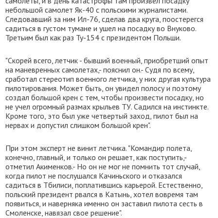
самолеты, и в день катастрофы там произвел посадку
небольшой самолет Як-40 с польскими журналистами.
Следовавший за ним Ил-76, сделав два круга, поостерегся
садиться в густом тумане и ушел на посадку во Внуково.
Третьим был как раз Ту-154 с президентом Польши.
"Скорей всего, летчик - бывший военный, приобретший опыт
на маневренных самолетах,- пояснил он.- Судя по всему,
сработал стереотип военного летчика, у них другая культура
пилотирования. Может быть, он увидел полосу и поэтому
создал большой крен с тем, чтобы произвести посадку, но
не учел огромный размах крыльев ТУ. Садился на инстинкте.
Кроме того, это был уже четвертый заход, пилот был на
нервах и допустил слишком большой крен".
При этом эксперт не винит летчика. "Командир полета,
конечно, главный, и только он решает, как поступить,-
отметил Акименков.- Но он не мог не помнить тот случай,
когда пилот не послушался Качиньского и отказался
садиться в Тбилиси, поплатившись карьерой. Естественно,
польский президент рвался в Катынь, хотел вовремя там
появиться, и наверняка именно он заставил пилота сесть в
Смоленске, навязал свое решение".