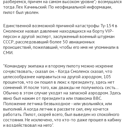
разберемся, причем на самом высоком уровне",- возмущался
тогда Лех Качиньский. По неофициальной информации,
пилот был уволен.
Единственной возможной причиной катастрофы Ту-154 в
Смоленске назвал давление находящихся на борту VIP-
персон и другой эксперт, заслуженный военный штурман
СССР, расследовавший более 50 авиационных
происшествий, пожелавший, чтобы его имя не упоминали в
СМИ.
"Командиру экипажа и второму пилоту можно искренне
сочувствовать,- сказал он. - Когда Смоленск сказал, что
целесообразнее направиться на другой аэродром, 105
процентов, что он пошел в люкс к президенту, здесь нет
сомнений. И после того, как дважды не получилось сесть...
Обычно в этом случае уходят на запасной аэродром. Здесь
явно был нажим от президента или главкома ВВС.
Положение летчика безвыходное - или увольняйся, или
выполняй. А когда летчик в рассвете сил, ему хочется
работать. Пилот, скорей всего, был выведен из спокойного
состояния. Не исключено, что кто-то даже прошел в кабину
и воздействовал на него".