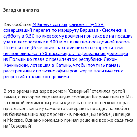
Загадка пилота
Как сообщал
MIGnews.com.ua
,
самолет Ту-154,
совершавший перелет по маршруту Варшава - Смоленск, в
субботу в 9.50 по киевскому времени при заходе на посадку
упал в лесопосадке в 300 м от взлетно-посадочной полосы.
Погибли все 96 человек, находившихся на борту: восемь
членов экипажа и 88 пассажиров - официальная делегация
из Польши во главе с президентом республики Лехом
Качиньским, летевшая в Катынь, чтобы почтить память
расстрелянных польских офицеров, жертв политических
репрессий сталинского режима
.
В это время над аэродромом "Северный" стелился густой
туман, о котором еще накануне сообщал Гидрометцентр. Из-
за плохой видимости руководитель полетов несколько раз
предлагал экипажу самолета совершить посадку на любом
из близлежащих аэродромах - в Минске, Витебске, Липецке
и Москве. Однако командир принял решение все же садиться
на "Северный".