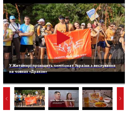
У Житомирі проходить чемпіонат України з веслування
на човнах «Дракон»