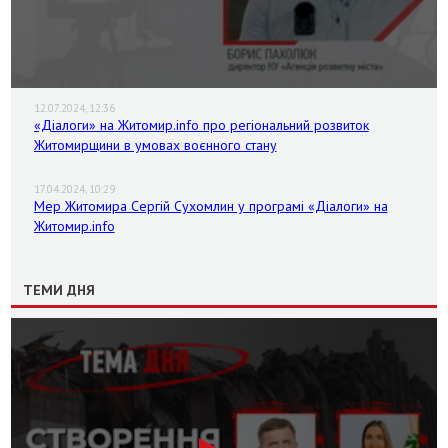
12.07.2024, 12:36
«Діалоги» на Житомир.info про регіональний розвиток
Житомирщини в умовах воєнного стану
17.04.2024, 10:29
Мер Житомира Сергій Сухомлин у програмі «Діалоги» на
Житомир.info
ТЕМИ ДНЯ