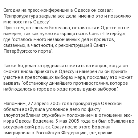
Сегодня на пресс-конференции в Одессе он сказал:
"Генпрокуратура закрыла все дела, именно это и позволило
мне посетить Одессу".
При этом, по словам Боделана, оставаться в Одессе он не
намерен, так как нужно возвращаться в Санкт-Петербург,
где "осталось много незаконченных дел и проектов,
связанных, в частности, с реконструкцией Санкт-
Петербургского порта".
Также Боделан затруднился ответить на вопрос, когда он
сможет вновь приехать в Одессу и намерен ли он принять
участие в предстоящих выборах мэра, поскольку это может
вызвать "обстановку дичайшего противостояния, которое
наблюдалось в городе в ходе предыдущих выборов".
Напомним, 27 апреля 2005 года прокуратура Одесской
области возбудила уголовное дело по факту
злоупотребления служебным положением в отношении экс-
мэра Одессы Боделана. 5 мая 2005 года он был объявлен во
всеукраинский розыск. Сразу после этого Боделан
эмигрировал в Российскую Федерацию, где, приняв