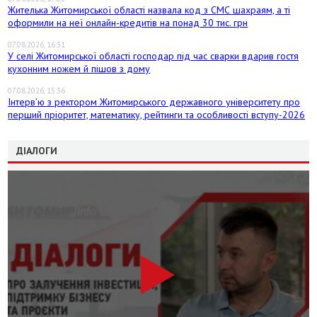
Жителька Житомирської області назвала код з СМС шахраям, а ті
оформили на неї онлайн-кредитів на понад 30 тис. грн
07.08.2026, 16:31
У селі Житомирської області господар під час сварки вдарив гостя
кухонним ножем й пішов з дому
07.08.2026, 15:36
Інтерв’ю з ректором Житомирського державного університету про
перший пріоритет, математику, рейтинги та особливості вступу-2026
ДІАЛОГИ