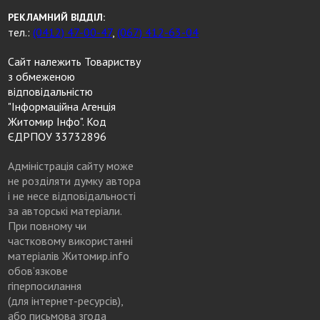
РЕКЛАМНИЙ ВІДДІЛ:
тел.:
(0412) 47-00-47
,
(067) 412-63-04
Сайт належить Товариству
з обмеженою
відповідальністю
"Інформаційна Агенція
Житомир Інфо". Код
ЄДРПОУ 33732896
Адміністрація сайту може
не розділяти думку автора
і не несе відповідальності
за авторські матеріали.
При повному чи
частковому використанні
матеріалів Житомир.info
обов’язкове
гіперпосилання
(для інтернет-ресурсів),
або письмова згода