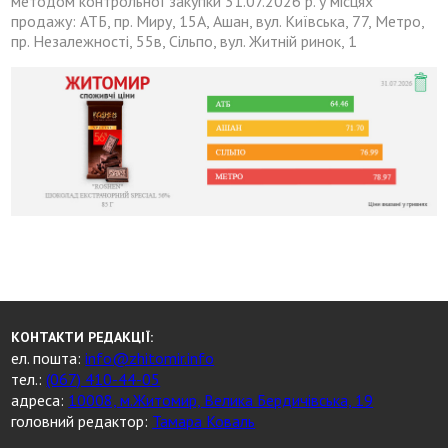
методом контрольної закупки 31.07.2026 р. у місцях
продажу: АТБ, пр. Миру, 15А, Ашан, вул. Київська, 77, Метро,
пр. Незалежності, 55в, Сільпо, вул. Житній ринок, 1
КОНТАКТИ РЕДАКЦІЇ:
ел. пошта:
info@zhitomir.info
тел.:
(067) 410-44-05
адреса:
10008, м.Житомир, Велика Бердичівська, 19
головний редактор:
Тамара Коваль