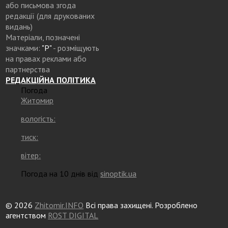
або письмова згода
редакції (для друкованих
видань)
Матеріали, позначені
значками:
"Р"
- розміщують
на правах реклами або
партнерства
РЕДАКЦІЙНА ПОЛІТИКА
Погода
Житомир
вологість:
тиск:
вітер:
Погода на 10 днів від
sinoptik.ua
© 2026
Zhitomir.INFO
Всі права захищені. Розроблено
агентством
ROST DIGITAL