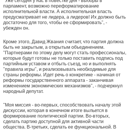
"Уже сегодня у нас в повестке дня - выборы в
парламент, возможно переформатирование
исполнительной власти. А исполнительная власть
предусматривает не лидера, а лидеров! Их должно быть
достаточно для того, чтобы ее сформировать", -
убежден он.
Кроме этого, Давид Жвания считает, что партия должна
быть не закрытым, а открытым объединением.
"Партнерами по этому делу могут стать профессионалы,
которые будут готовы не только поставить подпись под
партийным уставом и отбыть съезд, но и выполнять
"правила игры", и реализовывать необходимые для
страны реформы. Идет речь о конкретике - начиная от
реформы государственного аппарата - заканчивая
изменением экономических механизмов", - подчеркнул
народный депутат.
"Моя миссия - во-первых, способствовать началу этой
дискуссии, которая в конечном итоге выльется в
формирование политической партии. Во-вторых,
сделать партию доступной для активной части
общества. В-третьих, сделать ее функциональной. В