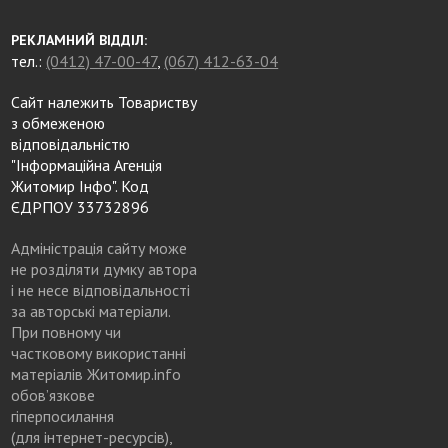
РЕКЛАМНИЙ ВІДДІЛ:
тел.:
(0412) 47-00-47
,
(067) 412-63-04
Сайт належить Товариству
з обмеженою
відповідальністю
"Інформаційна Агенція
Житомир Інфо". Код
ЄДРПОУ 33732896
Адміністрація сайту може
не розділяти думку автора
і не несе відповідальності
за авторські матеріали.
При повному чи
частковому використанні
матеріалів Житомир.info
обов’язкове
гіперпосилання
(для інтернет-ресурсів),