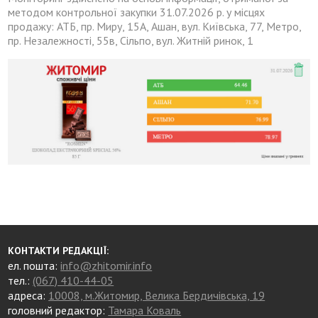
методом контрольної закупки 31.07.2026 р. у місцях
продажу: АТБ, пр. Миру, 15А, Ашан, вул. Київська, 77, Метро,
пр. Незалежності, 55в, Сільпо, вул. Житній ринок, 1
КОНТАКТИ РЕДАКЦІЇ:
ел. пошта:
info@zhitomir.info
тел.:
(067) 410-44-05
адреса:
10008, м.Житомир, Велика Бердичівська, 19
головний редактор:
Тамара Коваль